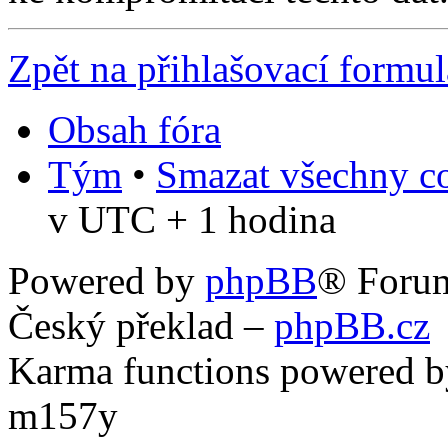
Zpět na přihlašovací formul
Obsah fóra
Tým
•
Smazat všechny co
v UTC + 1 hodina
Powered by
phpBB
® Foru
Český překlad –
phpBB.cz
Karma functions powered
m157y