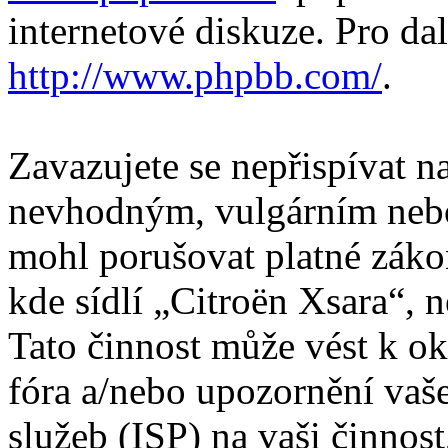
internetové diskuze. Pro da
http://www.phpbb.com/
.
Zavazujete se nepřispívat 
nevhodným, vulgárním nebo
mohl porušovat platné záko
kde sídlí „Citroën Xsara“, 
Tato činnost může vést k o
fóra a/nebo upozornění vaš
služeb (ISP) na vaši činnos