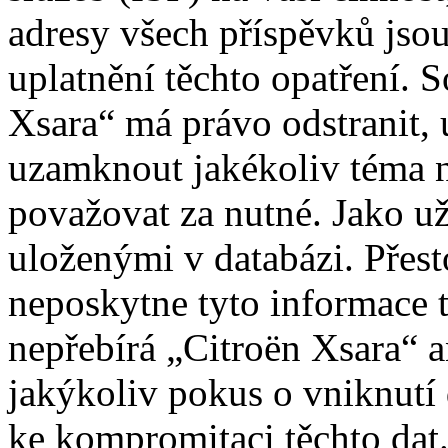
adresy všech příspěvků jso
uplatnění těchto opatření. S
Xsara“ má právo odstranit, 
uzamknout jakékoliv téma 
považovat za nutné. Jako už
uloženými v databázi. Přes
neposkytne tyto informace t
nepřebírá „Citroën Xsara“
jakýkoliv pokus o vniknutí
ke kompromitaci těchto dat