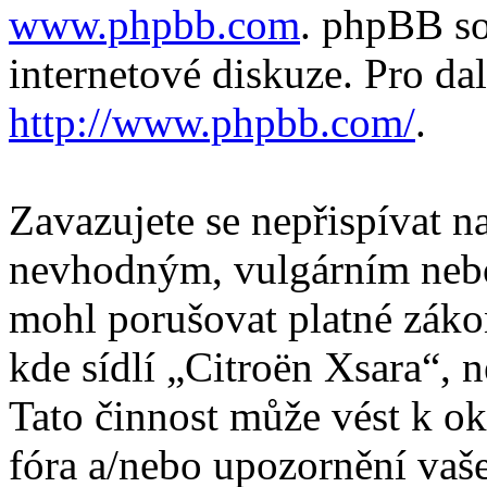
www.phpbb.com
. phpBB so
internetové diskuze. Pro da
http://www.phpbb.com/
.
Zavazujete se nepřispívat 
nevhodným, vulgárním nebo
mohl porušovat platné záko
kde sídlí „Citroën Xsara“, 
Tato činnost může vést k o
fóra a/nebo upozornění vaš