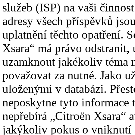
služeb (ISP) na vaši činnos
adresy všech příspěvků jso
uplatnění těchto opatření. S
Xsara“ má právo odstranit, 
uzamknout jakékoliv téma 
považovat za nutné. Jako už
uloženými v databázi. Přes
neposkytne tyto informace t
nepřebírá „Citroën Xsara“
jakýkoliv pokus o vniknutí