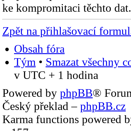
ke kompromitaci těchto dat
Zpět na přihlašovací formul
Obsah fóra
Tým
•
Smazat všechny co
v UTC + 1 hodina
Powered by
phpBB
® Foru
Český překlad –
phpBB.cz
Karma functions powered