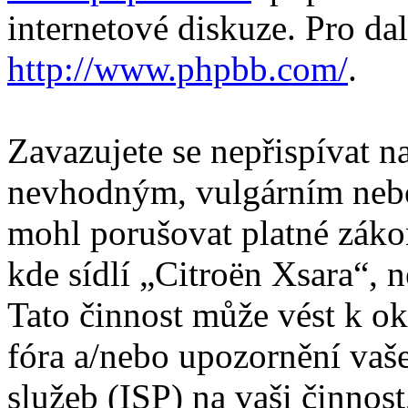
internetové diskuze. Pro da
http://www.phpbb.com/
.
Zavazujete se nepřispívat 
nevhodným, vulgárním nebo
mohl porušovat platné záko
kde sídlí „Citroën Xsara“, 
Tato činnost může vést k o
fóra a/nebo upozornění vaš
služeb (ISP) na vaši činnos