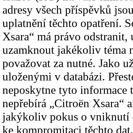
adresy všech příspěvků jso
uplatnění těchto opatření. S
Xsara“ má právo odstranit, 
uzamknout jakékoliv téma 
považovat za nutné. Jako už
uloženými v databázi. Přes
neposkytne tyto informace t
nepřebírá „Citroën Xsara“
jakýkoliv pokus o vniknutí
ke kompromitaci těchto dat