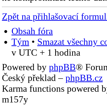
Zpět na přihlašovací formul
Obsah fóra
Tým
•
Smazat všechny co
v UTC + 1 hodina
Powered by
phpBB
® Foru
Český překlad –
phpBB.cz
Karma functions powered
m157y