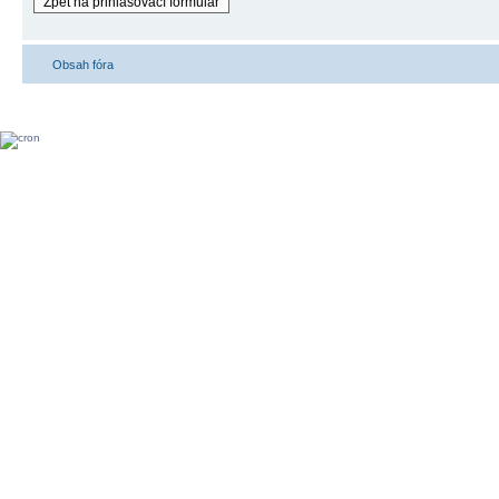
Zpět na přihlašovací formulář
Obsah fóra