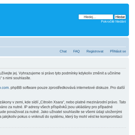
Pokročilé hledání
Chat
FAQ
Registrovat
Přihlásit se
žívejte jej. Vyhrazujeme si právo tyto podmínky kdykoliv změnit a učiníme
 s nimi souhlasíte.
b.com
. phpBB software pouze zprostředkovává internetové diskuze. Pro další
ákony v zemi, kde sídlí „Citroën Xsara“, nebo platné mezinárodní právo. Tato
náno za nutné. IP adresy všech příspěvků jsou ukládány pro případné
bude považovat za nutné. Jako uživatel souhlasíte se všemi údaji uloženými
 jakýkoliv pokus o vniknutí do systému, který by mohl vést ke kompromitaci