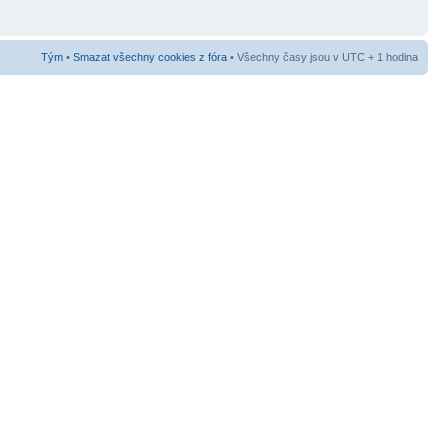
Tým
•
Smazat všechny cookies z fóra
• Všechny časy jsou v UTC + 1 hodina