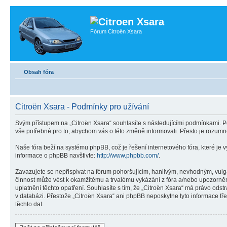
Fórum Citroën Xsara
Obsah fóra
Citroën Xsara - Podmínky pro užívání
Svým přístupem na „Citroën Xsara“ souhlasíte s následujícími podmínkami. Po
vše potřebné pro to, abychom vás o této změně informovali. Přesto je rozumn
Naše fóra beží na systému phpBB, což je řešení internetového fóra, které je v
informace o phpBB navštivte:
http://www.phpbb.com/
.
Zavazujete se nepřispívat na fórum pohoršujícím, hanlivým, nevhodným, vulgá
činnost může vést k okamžitému a trvalému vykázání z fóra a/nebo upozorněn
uplatnění těchto opatření. Souhlasíte s tím, že „Citroën Xsara“ má právo ods
v databázi. Přestože „Citroën Xsara“ ani phpBB neposkytne tyto informace tř
těchto dat.