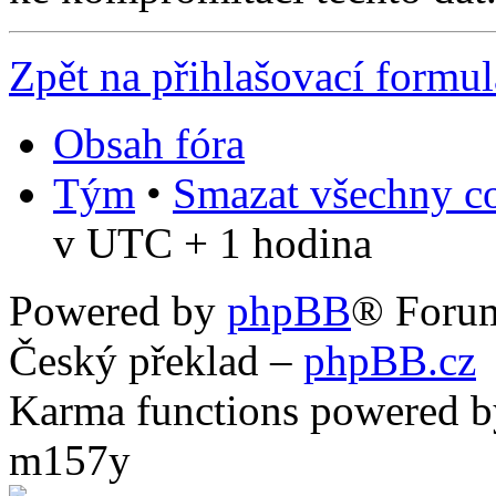
Zpět na přihlašovací formul
Obsah fóra
Tým
•
Smazat všechny co
v UTC + 1 hodina
Powered by
phpBB
® Foru
Český překlad –
phpBB.cz
Karma functions powered
m157y