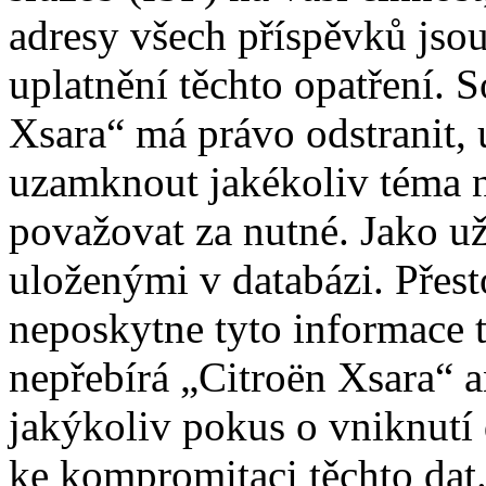
adresy všech příspěvků jso
uplatnění těchto opatření. S
Xsara“ má právo odstranit, 
uzamknout jakékoliv téma 
považovat za nutné. Jako už
uloženými v databázi. Přes
neposkytne tyto informace t
nepřebírá „Citroën Xsara“
jakýkoliv pokus o vniknutí
ke kompromitaci těchto dat