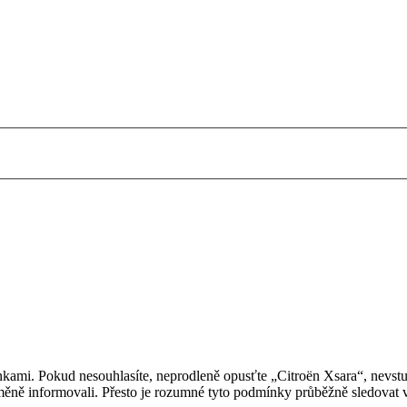
kami. Pokud nesouhlasíte, neprodleně opusťte „Citroën Xsara“, nevstup
měně informovali. Přesto je rozumné tyto podmínky průběžně sledovat 