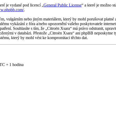
eré je vydané pod licencí „
General Public License
“ a které je možno s
ww.phpbb.com/
.
m, vulgárním nebo jiným materiálem, který by mohl porušovat platné z
alému vykázání z fóra a/nebo upozornění vašeho poskytovatele internet
patření. Souhlasíte s tím, že „Citroën Xsara“ má právo odstranit, upr
uloženými v databázi. Přestože „Citroën Xsara“ ani phpBB neposkytne ty
tému, který by mohl vést ke kompromitaci těchto dat.
TC + 1 hodina