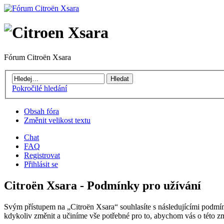
Fórum Citroën Xsara
Pokročilé hledání
Obsah fóra
Změnit velikost textu
Chat
FAQ
Registrovat
Přihlásit se
Citroën Xsara - Podmínky pro užívání
Svým přístupem na „Citroën Xsara“ souhlasíte s následujícími podmín
kdykoliv změnit a učiníme vše potřebné pro to, abychom vás o této z