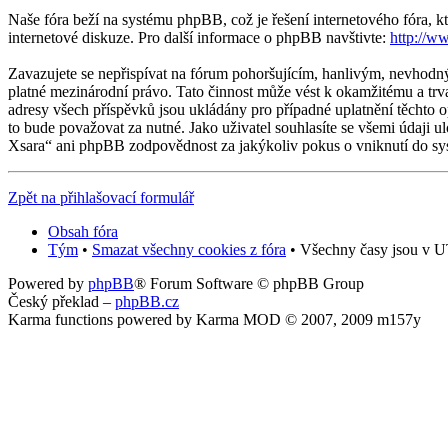
Naše fóra beží na systému phpBB, což je řešení internetového fóra, kt
internetové diskuze. Pro další informace o phpBB navštivte:
http://w
Zavazujete se nepřispívat na fórum pohoršujícím, hanlivým, nevhodný
platné mezinárodní právo. Tato činnost může vést k okamžitému a trv
adresy všech příspěvků jsou ukládány pro případné uplatnění těchto o
to bude považovat za nutné. Jako uživatel souhlasíte se všemi údaji 
Xsara“ ani phpBB zodpovědnost za jakýkoliv pokus o vniknutí do sys
Zpět na přihlašovací formulář
Obsah fóra
Tým
•
Smazat všechny cookies z fóra
• Všechny časy jsou v U
Powered by
phpBB
® Forum Software © phpBB Group
Český překlad –
phpBB.cz
Karma functions powered by Karma MOD © 2007, 2009 m157y