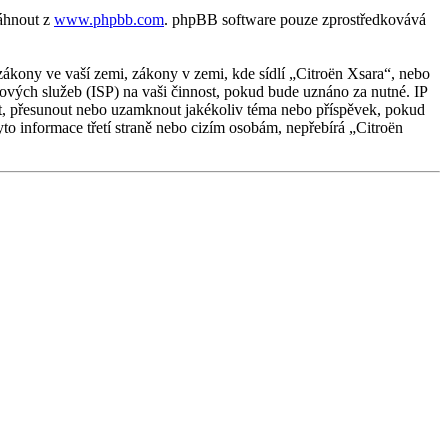
táhnout z
www.phpbb.com
. phpBB software pouze zprostředkovává
ákony ve vaší zemi, zákony v zemi, kde sídlí „Citroën Xsara“, nebo
ových služeb (ISP) na vaši činnost, pokud bude uznáno za nutné. IP
avit, přesunout nebo uzamknout jakékoliv téma nebo příspěvek, pokud
to informace třetí straně nebo cizím osobám, nepřebírá „Citroën