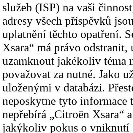
služeb (ISP) na vaši činnos
adresy všech příspěvků jso
uplatnění těchto opatření. S
Xsara“ má právo odstranit, 
uzamknout jakékoliv téma 
považovat za nutné. Jako už
uloženými v databázi. Přes
neposkytne tyto informace t
nepřebírá „Citroën Xsara“
jakýkoliv pokus o vniknutí