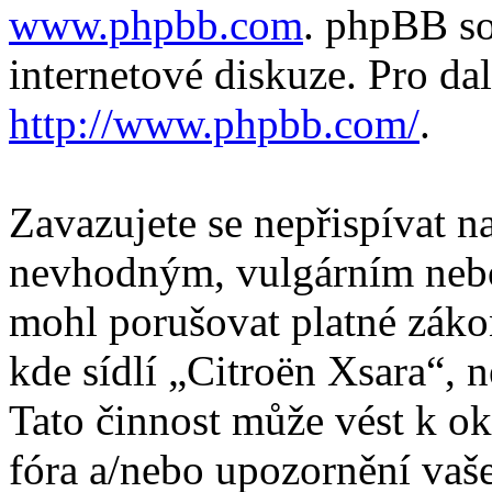
www.phpbb.com
. phpBB so
internetové diskuze. Pro da
http://www.phpbb.com/
.
Zavazujete se nepřispívat 
nevhodným, vulgárním nebo
mohl porušovat platné záko
kde sídlí „Citroën Xsara“, 
Tato činnost může vést k o
fóra a/nebo upozornění vaš