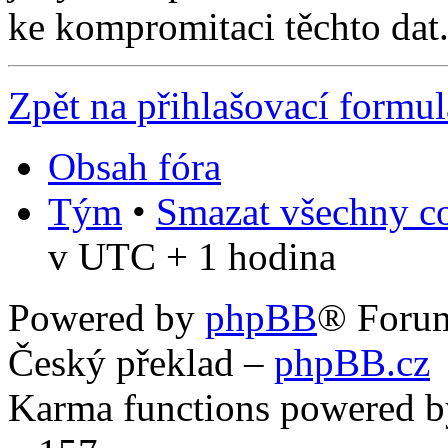
ke kompromitaci těchto dat
Zpět na přihlašovací formul
Obsah fóra
Tým
•
Smazat všechny co
v UTC + 1 hodina
Powered by
phpBB
® Foru
Český překlad –
phpBB.cz
Karma functions powered