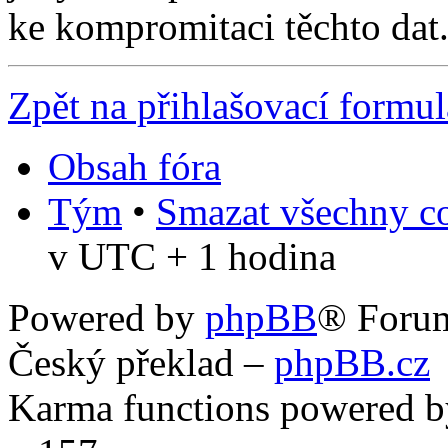
ke kompromitaci těchto dat
Zpět na přihlašovací formul
Obsah fóra
Tým
•
Smazat všechny co
v UTC + 1 hodina
Powered by
phpBB
® Foru
Český překlad –
phpBB.cz
Karma functions powered