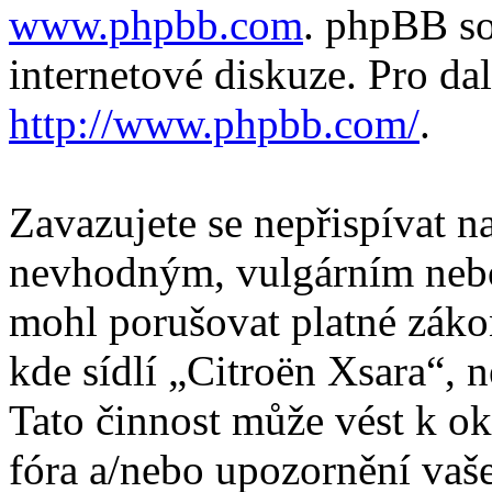
www.phpbb.com
. phpBB so
internetové diskuze. Pro da
http://www.phpbb.com/
.
Zavazujete se nepřispívat 
nevhodným, vulgárním nebo
mohl porušovat platné záko
kde sídlí „Citroën Xsara“, 
Tato činnost může vést k o
fóra a/nebo upozornění vaš