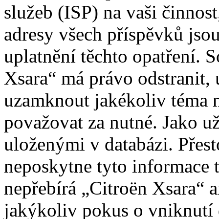
služeb (ISP) na vaši činnos
adresy všech příspěvků jso
uplatnění těchto opatření. S
Xsara“ má právo odstranit, 
uzamknout jakékoliv téma 
považovat za nutné. Jako už
uloženými v databázi. Přes
neposkytne tyto informace t
nepřebírá „Citroën Xsara“
jakýkoliv pokus o vniknutí