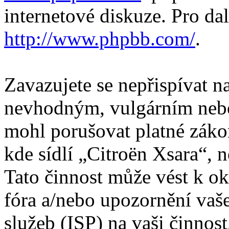
internetové diskuze. Pro da
http://www.phpbb.com/
.
Zavazujete se nepřispívat 
nevhodným, vulgárním nebo
mohl porušovat platné záko
kde sídlí „Citroën Xsara“, 
Tato činnost může vést k o
fóra a/nebo upozornění vaš
služeb (ISP) na vaši činnos