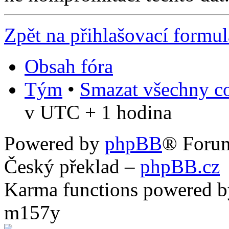
Zpět na přihlašovací formul
Obsah fóra
Tým
•
Smazat všechny co
v UTC + 1 hodina
Powered by
phpBB
® Foru
Český překlad –
phpBB.cz
Karma functions powered
m157y