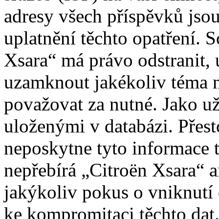
adresy všech příspěvků jso
uplatnění těchto opatření. S
Xsara“ má právo odstranit, 
uzamknout jakékoliv téma 
považovat za nutné. Jako už
uloženými v databázi. Přes
neposkytne tyto informace t
nepřebírá „Citroën Xsara“
jakýkoliv pokus o vniknutí
ke kompromitaci těchto dat