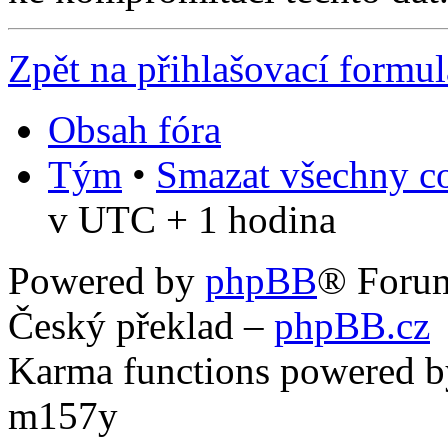
Zpět na přihlašovací formul
Obsah fóra
Tým
•
Smazat všechny co
v UTC + 1 hodina
Powered by
phpBB
® Foru
Český překlad –
phpBB.cz
Karma functions powered
m157y