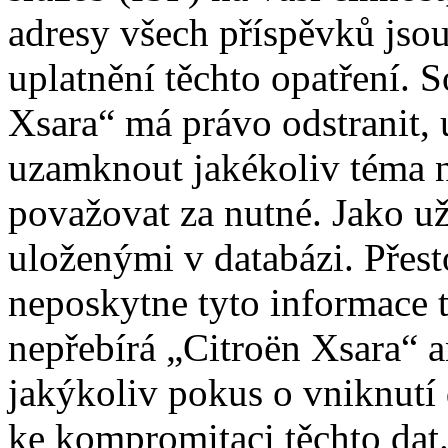
adresy všech příspěvků jso
uplatnění těchto opatření. S
Xsara“ má právo odstranit, 
uzamknout jakékoliv téma 
považovat za nutné. Jako už
uloženými v databázi. Přes
neposkytne tyto informace t
nepřebírá „Citroën Xsara“
jakýkoliv pokus o vniknutí
ke kompromitaci těchto dat