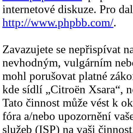
internetové diskuze. Pro da
http://www.phpbb.com/
.
Zavazujete se nepřispívat 
nevhodným, vulgárním nebo
mohl porušovat platné záko
kde sídlí „Citroën Xsara“, 
Tato činnost může vést k o
fóra a/nebo upozornění vaš
služeb (ISP) na vaši činnos