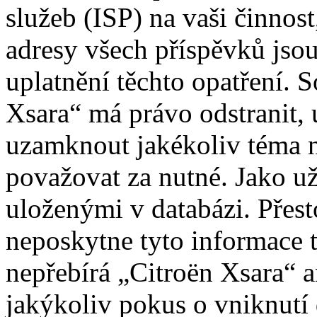
služeb (ISP) na vaši činnos
adresy všech příspěvků jso
uplatnění těchto opatření. S
Xsara“ má právo odstranit, 
uzamknout jakékoliv téma 
považovat za nutné. Jako už
uloženými v databázi. Přes
neposkytne tyto informace t
nepřebírá „Citroën Xsara“
jakýkoliv pokus o vniknutí