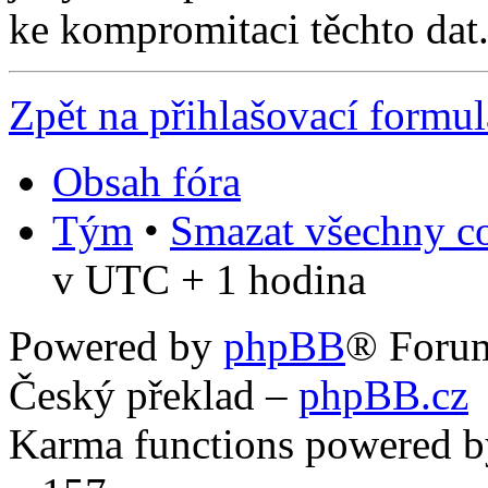
ke kompromitaci těchto dat
Zpět na přihlašovací formul
Obsah fóra
Tým
•
Smazat všechny co
v UTC + 1 hodina
Powered by
phpBB
® Foru
Český překlad –
phpBB.cz
Karma functions powered