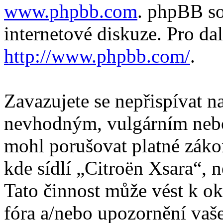
www.phpbb.com
. phpBB so
internetové diskuze. Pro da
http://www.phpbb.com/
.
Zavazujete se nepřispívat 
nevhodným, vulgárním nebo
mohl porušovat platné záko
kde sídlí „Citroën Xsara“, 
Tato činnost může vést k o
fóra a/nebo upozornění vaš