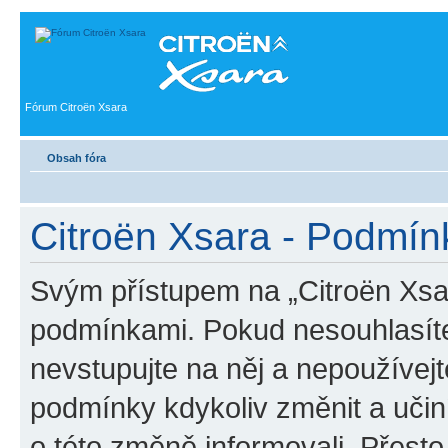
Fórum Citroën Xsara
Obsah fóra
Citroën Xsara - Podmín
Svým přístupem na „Citroën Xsar
podmínkami. Pokud nesouhlasíte
nevstupujte na něj a nepoužívejt
podmínky kdykoliv změnit a uči
o této změně informovali. Přest