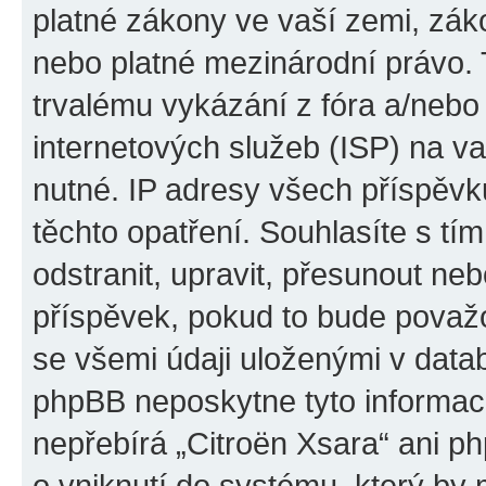
platné zákony ve vaší zemi, záko
nebo platné mezinárodní právo.
trvalému vykázání z fóra a/neb
internetových služeb (ISP) na v
nutné. IP adresy všech příspěvk
těchto opatření. Souhlasíte s tí
odstranit, upravit, přesunout n
příspěvek, pokud to bude považo
se všemi údaji uloženými v datab
phpBB neposkytne tyto informace
nepřebírá „Citroën Xsara“ ani p
o vniknutí do systému, který by 