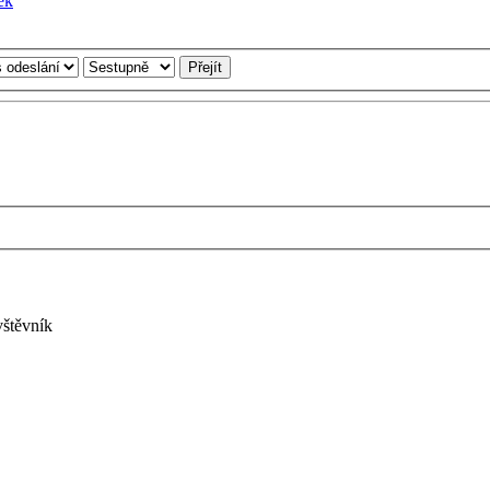
vštěvník