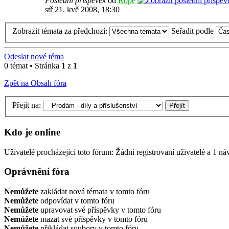
Poslední příspěvek
od
Rope
stř 21. kvě 2008, 18:30
Zobrazit témata za předchozí:
Seřadit podle
Odeslat nové téma
0 témat • Stránka
1
z
1
Zpět na Obsah fóra
Přejít na:
Kdo je online
Uživatelé procházející toto fórum: Žádní registrovaní uživatelé a 1 ná
Oprávnění fóra
Nemůžete
zakládat nová témata v tomto fóru
Nemůžete
odpovídat v tomto fóru
Nemůžete
upravovat své příspěvky v tomto fóru
Nemůžete
mazat své příspěvky v tomto fóru
Nemůžete
přikládat soubory v tomto fóru