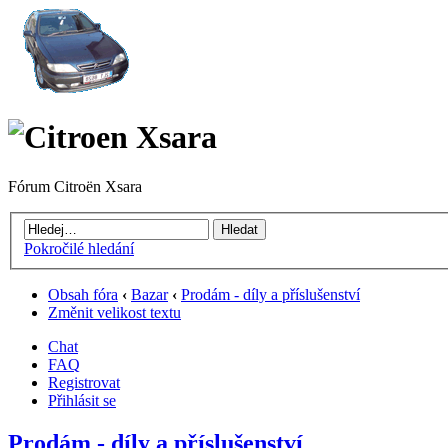
Fórum Citroën Xsara
Pokročilé hledání
Obsah fóra
‹
Bazar
‹
Prodám - díly a příslušenství
Změnit velikost textu
Chat
FAQ
Registrovat
Přihlásit se
Prodám - díly a příslušenství