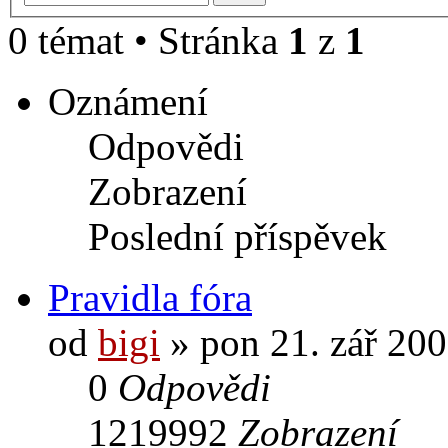
0 témat • Stránka
1
z
1
Oznámení
Odpovědi
Zobrazení
Poslední příspěvek
Pravidla fóra
od
bigi
» pon 21. zář 200
0
Odpovědi
1219992
Zobrazení