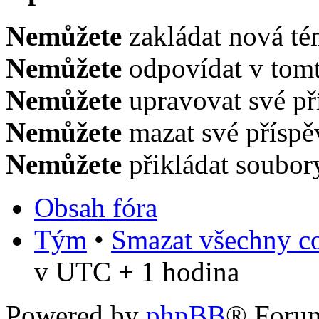
Nemůžete
zakládat nová té
Nemůžete
odpovídat v tomt
Nemůžete
upravovat své př
Nemůžete
mazat své příspě
Nemůžete
přikládat soubor
Obsah fóra
Tým
•
Smazat všechny co
v UTC + 1 hodina
Powered by
phpBB
® Foru