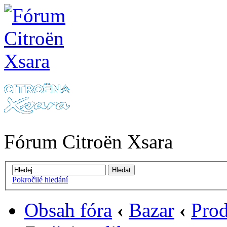
Fórum Citroën Xsara
Pokročilé hledání
Obsah fóra
‹
Bazar
‹
Prod