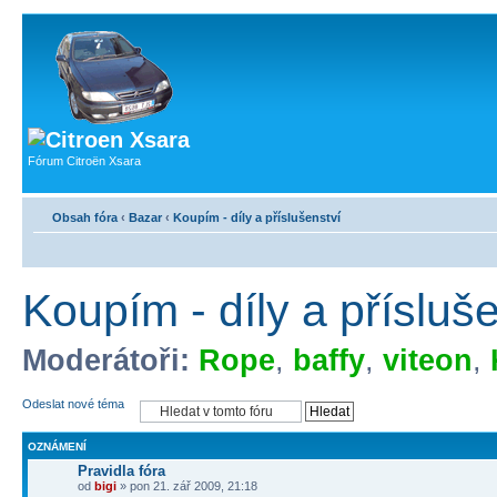
Fórum Citroën Xsara
Obsah fóra
‹
Bazar
‹
Koupím - díly a příslušenství
Koupím - díly a přísluš
Moderátoři:
Rope
,
baffy
,
viteon
,
Odeslat nové téma
OZNÁMENÍ
Pravidla fóra
od
bigi
» pon 21. zář 2009, 21:18