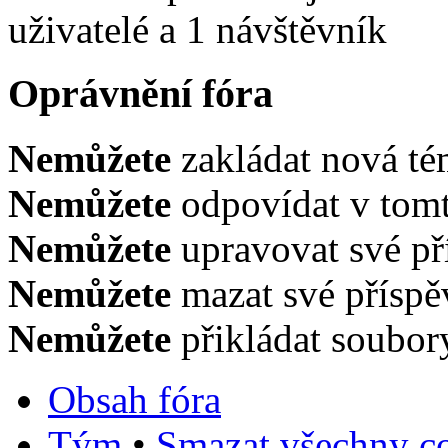
uživatelé a 1 návštěvník
Oprávnění fóra
Nemůžete
zakládat nová té
Nemůžete
odpovídat v tomt
Nemůžete
upravovat své př
Nemůžete
mazat své příspě
Nemůžete
přikládat soubor
Obsah fóra
Tým
•
Smazat všechny co