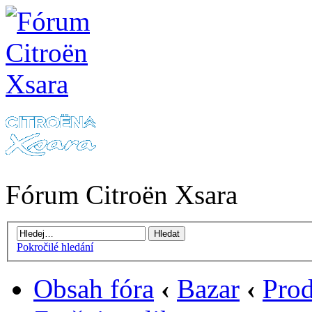
Fórum Citroën Xsara
Pokročilé hledání
Obsah fóra
‹
Bazar
‹
Prod