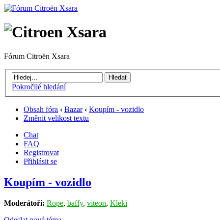
Fórum Citroën Xsara
Pokročilé hledání
Obsah fóra
‹
Bazar
‹
Koupím - vozidlo
Změnit velikost textu
Chat
FAQ
Registrovat
Přihlásit se
Koupím - vozidlo
Moderátoři:
Rope
,
baffy
,
viteon
,
Kleki
Odeslat nové téma