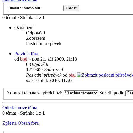
0 témat • Stránka
1
z
1
Oznámení
Odpovědi
Zobrazení
Poslední příspěvek
Pravidla fóra
od
bigi
» pon 21. zář 2009, 21:18
0
Odpovědi
1219309
Zobrazení
Poslední příspěvek
od
bigi
sob 10. dub 2010, 11:56
Zobrazit témata za předchozí:
Seřadit podle
Odeslat nové téma
0 témat • Stránka
1
z
1
Zpět na Obsah fóra