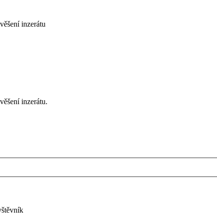
věšení inzerátu
ěšení inzerátu.
vštěvník