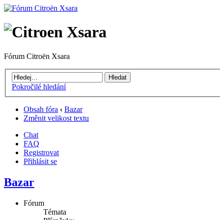
Fórum Citroën Xsara
Pokročilé hledání
Obsah fóra
‹
Bazar
Změnit velikost textu
Chat
FAQ
Registrovat
Přihlásit se
Bazar
Fórum
Témata