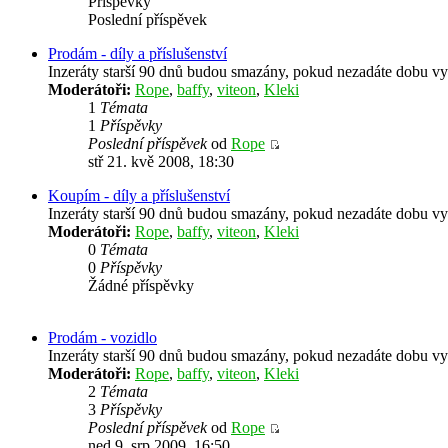
Příspěvky
Poslední příspěvek
Prodám - díly a příslušenství
Inzeráty starší 90 dnů budou smazány, pokud nezadáte dobu vy
Moderátoři:
Rope
,
baffy
,
viteon
,
Kleki
1
Témata
1
Příspěvky
Poslední příspěvek
od
Rope
stř 21. kvě 2008, 18:30
Koupím - díly a příslušenství
Inzeráty starší 90 dnů budou smazány, pokud nezadáte dobu vy
Moderátoři:
Rope
,
baffy
,
viteon
,
Kleki
0
Témata
0
Příspěvky
Žádné příspěvky
Prodám - vozidlo
Inzeráty starší 90 dnů budou smazány, pokud nezadáte dobu vy
Moderátoři:
Rope
,
baffy
,
viteon
,
Kleki
2
Témata
3
Příspěvky
Poslední příspěvek
od
Rope
ned 9. srp 2009, 16:50