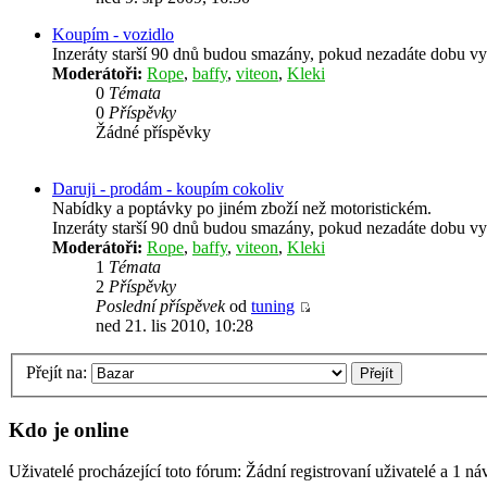
Koupím - vozidlo
Inzeráty starší 90 dnů budou smazány, pokud nezadáte dobu vy
Moderátoři:
Rope
,
baffy
,
viteon
,
Kleki
0
Témata
0
Příspěvky
Žádné příspěvky
Daruji - prodám - koupím cokoliv
Nabídky a poptávky po jiném zboží než motoristickém.
Inzeráty starší 90 dnů budou smazány, pokud nezadáte dobu vyv
Moderátoři:
Rope
,
baffy
,
viteon
,
Kleki
1
Témata
2
Příspěvky
Poslední příspěvek
od
tuning
ned 21. lis 2010, 10:28
Přejít na:
Kdo je online
Uživatelé procházející toto fórum: Žádní registrovaní uživatelé a 1 ná