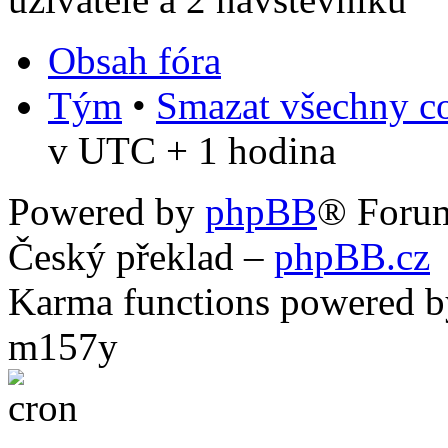
Obsah fóra
Tým
•
Smazat všechny co
v UTC + 1 hodina
Powered by
phpBB
® Foru
Český překlad –
phpBB.cz
Karma functions powered
m157y