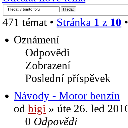
471 témat •
Stránka
1
z
10
Oznámení
Odpovědi
Zobrazení
Poslední příspěvek
Návody - Motor benzín
od
bigi
» úte 26. led 201
0
Odpovědi