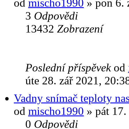
od
mischo1990
» pon 6. 
3
Odpovědi
13432
Zobrazení
Poslední příspěvek
od
úte 28. zář 2021, 20:3
Vadny snímač teploty na
od
mischo1990
» pát 17.
0
Odpovědi