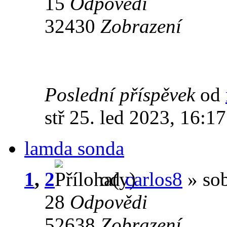
15
Odpovědi
32430
Zobrazení
Poslední příspěvek
od
stř 25. led 2023, 16:17
lamda sonda
1
,
2
od
carlos8
» sob
28
Odpovědi
52638
Zobrazení