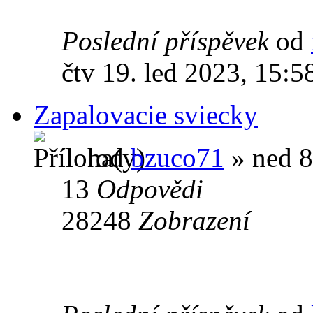
Poslední příspěvek
od
čtv 19. led 2023, 15:5
Zapalovacie sviecky
od
bzuco71
» ned 8
13
Odpovědi
28248
Zobrazení