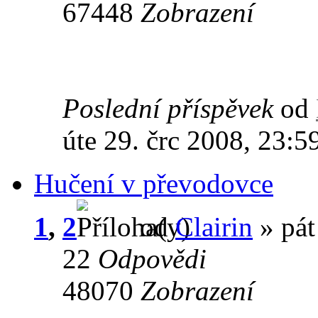
67448
Zobrazení
Poslední příspěvek
od
úte 29. črc 2008, 23:5
Hučení v převodovce
1
,
2
od
Clairin
» pát
22
Odpovědi
48070
Zobrazení