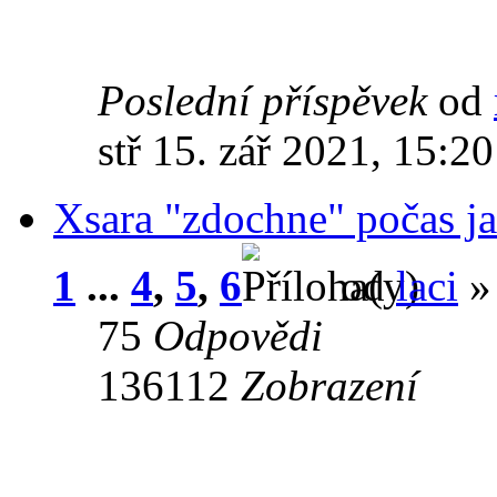
Poslední příspěvek
od
stř 15. zář 2021, 15:20
Xsara "zdochne" počas ja
1
...
4
,
5
,
6
od
laci
» 
75
Odpovědi
136112
Zobrazení