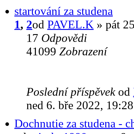
startování za studena
1
,
2
od
PAVEL.K
» pát 25
17
Odpovědi
41099
Zobrazení
Poslední příspěvek
od
ned 6. bře 2022, 19:28
Dochnutie za studena - c