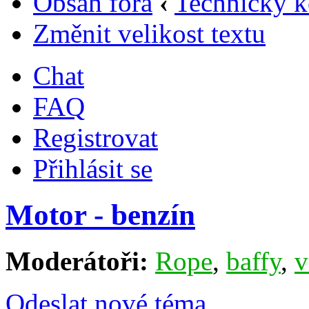
Obsah fóra
‹
Technický k
Změnit velikost textu
Chat
FAQ
Registrovat
Přihlásit se
Motor - benzín
Moderátoři:
Rope
,
baffy
,
v
Odeslat nové téma