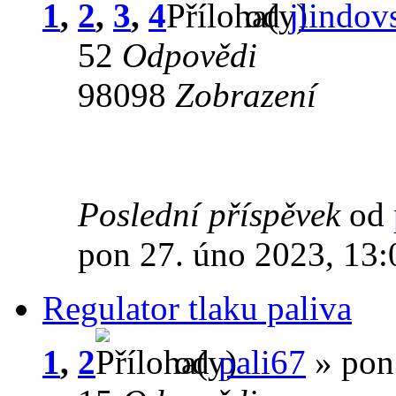
1
,
2
,
3
,
4
od
jlindov
52
Odpovědi
98098
Zobrazení
Poslední příspěvek
od
pon 27. úno 2023, 13:
Regulator tlaku paliva
1
,
2
od
pali67
» pon 