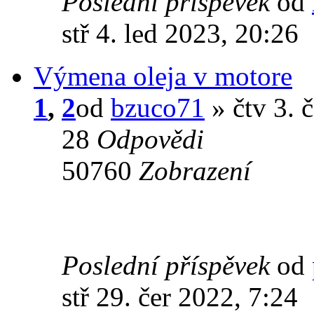
Poslední příspěvek
od
stř 4. led 2023, 20:26
Výmena oleja v motore
1
,
2
od
bzuco71
» čtv 3. 
28
Odpovědi
50760
Zobrazení
Poslední příspěvek
od
stř 29. čer 2022, 7:24