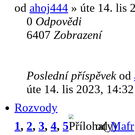
od
ahoj444
» úte 14. lis 
0
Odpovědi
6407
Zobrazení
Poslední příspěvek
od
úte 14. lis 2023, 14:32
Rozvody
1
,
2
,
3
,
4
,
5
od
Mafr