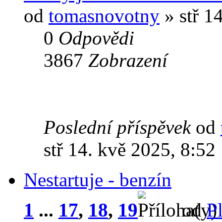
od
tomasnovotny
» stř 1
0
Odpovědi
3867
Zobrazení
Poslední příspěvek
od
stř 14. kvě 2025, 8:52
Nestartuje - benzín
1
...
17
,
18
,
19
od
P