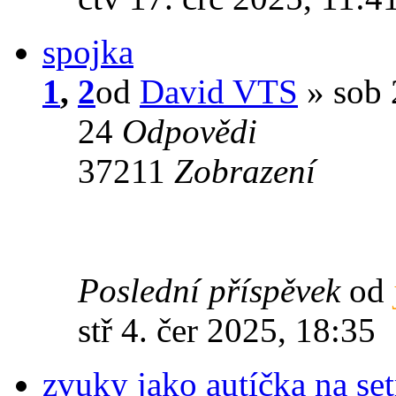
spojka
1
,
2
od
David VTS
» sob 
24
Odpovědi
37211
Zobrazení
Poslední příspěvek
od
stř 4. čer 2025, 18:35
zvuky jako autíčka na se