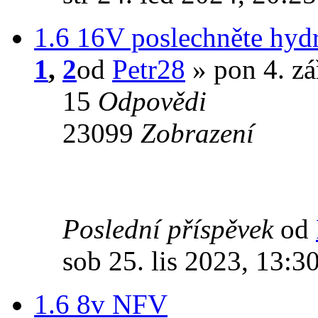
1.6 16V poslechněte hydr
1
,
2
od
Petr28
» pon 4. zá
15
Odpovědi
23099
Zobrazení
Poslední příspěvek
od
sob 25. lis 2023, 13:3
1.6 8v NFV