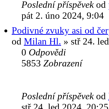
Poslední příspěvek
od
pát 2. úno 2024, 9:04
Podivné zvuky asi od čer
od
Milan Hl.
» stř 24. le
0
Odpovědi
5853
Zobrazení
Poslední příspěvek
od
stř 24. led 2024, 20:25