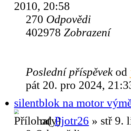
2010, 20:58
270
Odpovědi
402978
Zobrazení
Poslední příspěvek
od
pát 20. pro 2024, 21:3
silentblok na motor vým
od
Pjotr26
» stř 9. 