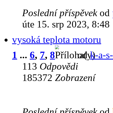
Poslední příspěvek
od
úte 15. srp 2023, 8:48
vysoká teplota motoru
1
...
6
,
7
,
8
od
k-a-s-
113
Odpovědi
185372
Zobrazení
Poslední příspěvek
od