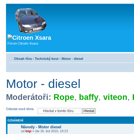
Fórum Citroën Xsara
Obsah fóra
‹
Technický kout
‹
Motor - diesel
Motor - diesel
Moderátoři:
Rope
,
baffy
,
viteon
,
Odeslat nové téma
OZNÁMENÍ
Návody - Motor diesel
od
bigi
» úte 26. led 2010, 19:23