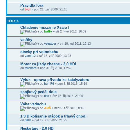
Pravidla fóra
od
bigi
» pon 21. zář 2009, 21:18
TÉMATA
Chladenie -mazanie Xsara l
od
baffy
» stř 2. kvě 2012, 16:59
vstřiky
od
velpacer
» stř 19. led 2011, 12:13
otacky pri volnobehu
od
yanci12
» stř 16. zář 2009, 13:28
Motor za jízdy zhasne - 2,0 HDi
od
Milehare
» ned 31. říj 2010, 17:52
Výfuk - oprava přívodu ke katalyzátoru
od
hurri76
» pon 3. říj 2016, 15:19
spojkový pedál dole
od
tino
» čtv 15. říj 2015, 21:06
Váha vzduchu
od
Aleš
» ned 5. zář 2010, 8:45
1.9 D kolísanie otáčok a trhavý chod.
od
pll18
» pát 17. čer 2022, 21:25
Nestartuje - 2.0 HDi