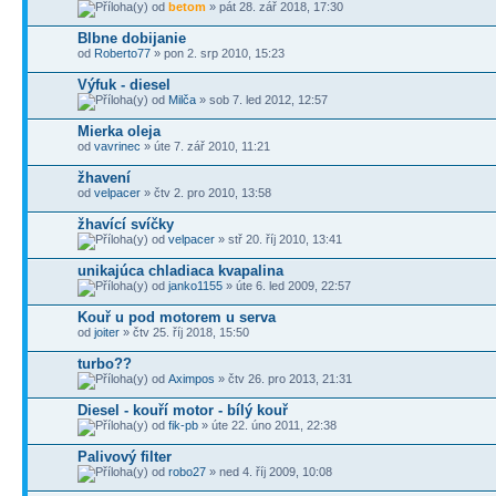
od
betom
» pát 28. zář 2018, 17:30
Blbne dobijanie
od
Roberto77
» pon 2. srp 2010, 15:23
Výfuk - diesel
od
Milča
» sob 7. led 2012, 12:57
Mierka oleja
od
vavrinec
» úte 7. zář 2010, 11:21
žhavení
od
velpacer
» čtv 2. pro 2010, 13:58
žhavící svíčky
od
velpacer
» stř 20. říj 2010, 13:41
unikajúca chladiaca kvapalina
od
janko1155
» úte 6. led 2009, 22:57
Kouř u pod motorem u serva
od
joiter
» čtv 25. říj 2018, 15:50
turbo??
od
Aximpos
» čtv 26. pro 2013, 21:31
Diesel - kouří motor - bílý kouř
od
fik-pb
» úte 22. úno 2011, 22:38
Palivový filter
od
robo27
» ned 4. říj 2009, 10:08