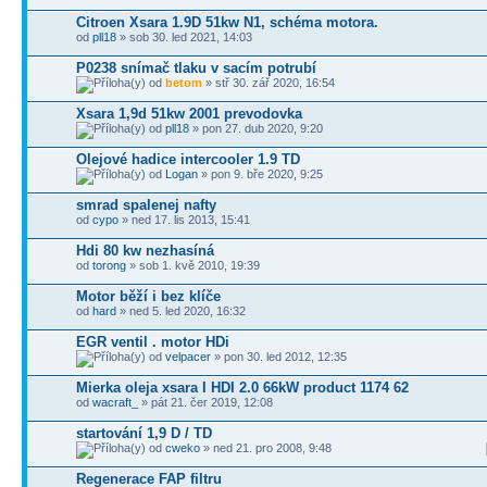
Citroen Xsara 1.9D 51kw N1, schéma motora.
od
pll18
» sob 30. led 2021, 14:03
P0238 snímač tlaku v sacím potrubí
od
betom
» stř 30. zář 2020, 16:54
Xsara 1,9d 51kw 2001 prevodovka
od
pll18
» pon 27. dub 2020, 9:20
Olejové hadice intercooler 1.9 TD
od
Logan
» pon 9. bře 2020, 9:25
smrad spalenej nafty
od
cypo
» ned 17. lis 2013, 15:41
Hdi 80 kw nezhasíná
od
torong
» sob 1. kvě 2010, 19:39
Motor běží i bez klíče
od
hard
» ned 5. led 2020, 16:32
EGR ventil . motor HDi
od
velpacer
» pon 30. led 2012, 12:35
Mierka oleja xsara I HDI 2.0 66kW product 1174 62
od
wacraft_
» pát 21. čer 2019, 12:08
startování 1,9 D / TD
od
cweko
» ned 21. pro 2008, 9:48
Regenerace FAP filtru