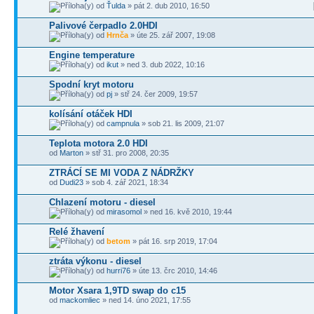
od
Ťulda
» pát 2. dub 2010, 16:50
Palivové čerpadlo 2.0HDI
od
Hrnča
» úte 25. zář 2007, 19:08
Engine temperature
od
ikut
» ned 3. dub 2022, 10:16
Spodní kryt motoru
od
pj
» stř 24. čer 2009, 19:57
kolísání otáček HDI
od
campnula
» sob 21. lis 2009, 21:07
Teplota motora 2.0 HDI
od
Marton
» stř 31. pro 2008, 20:35
ZTRÁCÍ SE MI VODA Z NÁDRŽKY
od
Dudi23
» sob 4. zář 2021, 18:34
Chlazení motoru - diesel
od
mirasomol
» ned 16. kvě 2010, 19:44
Relé žhavení
od
betom
» pát 16. srp 2019, 17:04
ztráta výkonu - diesel
od
hurri76
» úte 13. črc 2010, 14:46
Motor Xsara 1,9TD swap do c15
od
mackomliec
» ned 14. úno 2021, 17:55