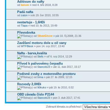
Aditivum do nafty
od
betom
» ned 4. bře 2018, 8:28
Padá nafta
od
zaton
» sob 19. čer 2010, 10:55
nestartuje - 1,6HDi
od
Tlapa
» ned 10. lis 2013, 19:49
Převodovka
od
SilverGhost
» pát 10. říj 2008, 21:36
Zavěšení motoru dole u oil vany
od
WTFBlesk
» pon 14. srp 2017, 13:40
Nafta - barva,kvalita
od
Stefs
» stř 6. srp 2014, 12:29
Přívod k palivovému čerpadlu
od
Stancek23
» úte 11. dub 2017, 15:17
Podivné zvuky z motorového prostoru
od
šíma
» pát 27. lis 2009, 12:15
Rozvody 2,0HDi
od
90kuko
» pát 19. lis 2010, 0:32
OBD závada číslo P2144
od
Stancek23
» pon 3. dub 2017, 17:41
Zobrazit témata za předchozí: