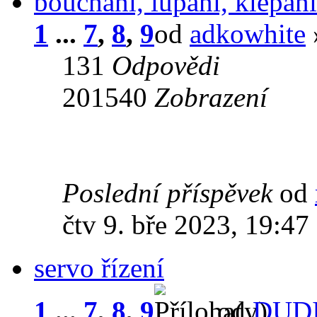
bouchání, lupání, klepán
1
...
7
,
8
,
9
od
adkowhite
»
131
Odpovědi
201540
Zobrazení
Poslední příspěvek
od
čtv 9. bře 2023, 19:47
servo řízení
1
...
7
,
8
,
9
od
DUDI