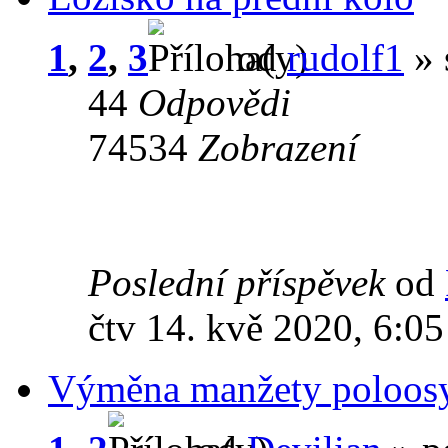
1
,
2
,
3
od
rudolf1
» 
44
Odpovědi
74534
Zobrazení
Poslední příspěvek
od
čtv 14. kvě 2020, 6:05
Výměna manžety poloos