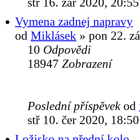
stř 16. zář 2020, 20:55
Vymena zadnej napravy
od
Miklásek
» pon 22. zá
10
Odpovědi
18947
Zobrazení
Poslední příspěvek
od
stř 10. čer 2020, 18:50
Ložisko na přední kolo