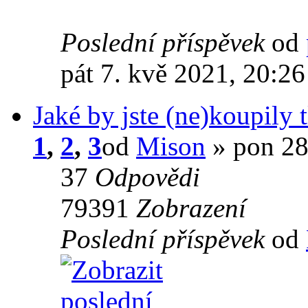
Poslední příspěvek
od
pát 7. kvě 2021, 20:26
Jaké by jste (ne)koupily 
1
,
2
,
3
od
Mison
» pon 28
37
Odpovědi
79391
Zobrazení
Poslední příspěvek
od