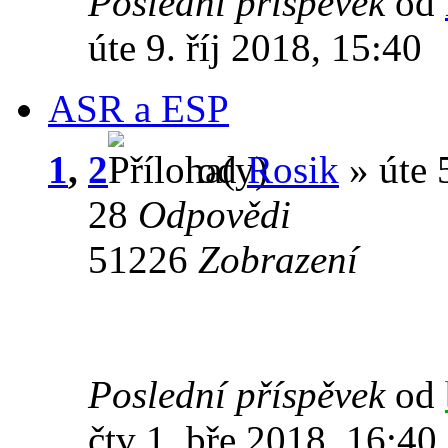
Poslední příspěvek
od
úte 9. říj 2018, 15:40
ASR a ESP
1
,
2
od
Rosik
» úte 
28
Odpovědi
51226
Zobrazení
Poslední příspěvek
od
čtv 1. bře 2018, 16:40