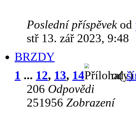
Poslední příspěvek
od
stř 13. zář 2023, 9:48
BRZDY
1
...
12
,
13
,
14
od
š
206
Odpovědi
251956
Zobrazení