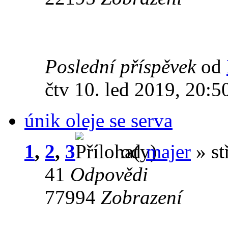
Poslední příspěvek
od
čtv 10. led 2019, 20:5
únik oleje se serva
1
,
2
,
3
od
majer
» st
41
Odpovědi
77994
Zobrazení