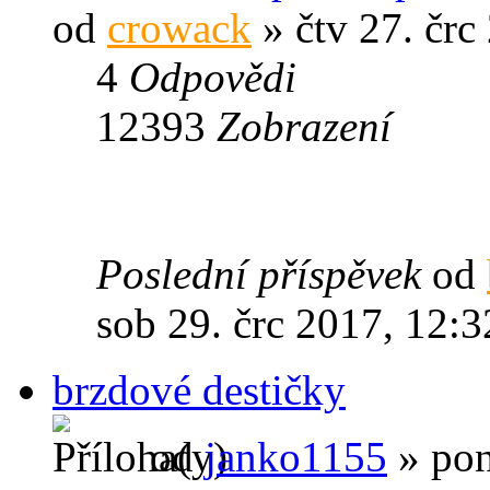
od
crowack
» čtv 27. črc
4
Odpovědi
12393
Zobrazení
Poslední příspěvek
od
sob 29. črc 2017, 12:3
brzdové destičky
od
janko1155
» pon