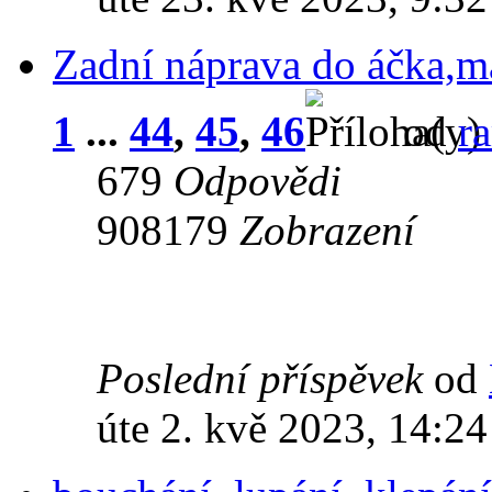
Zadní náprava do áčka,m
1
...
44
,
45
,
46
od
r
679
Odpovědi
908179
Zobrazení
Poslední příspěvek
od
úte 2. kvě 2023, 14:24