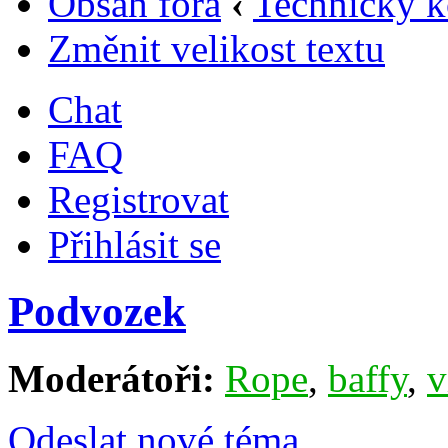
Obsah fóra
‹
Technický k
Změnit velikost textu
Chat
FAQ
Registrovat
Přihlásit se
Podvozek
Moderátoři:
Rope
,
baffy
,
v
Odeslat nové téma