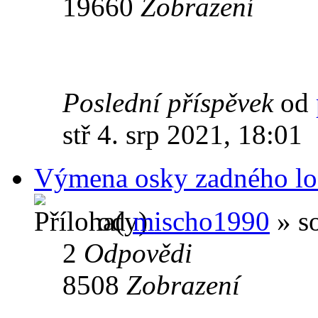
19660
Zobrazení
Poslední příspěvek
od
stř 4. srp 2021, 18:01
Výmena osky zadného lo
od
mischo1990
» so
2
Odpovědi
8508
Zobrazení