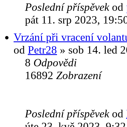
Poslední příspěvek
od
pát 11. srp 2023, 19:5
Vrzání při vracení volant
od
Petr28
» sob 14. led 
8
Odpovědi
16892
Zobrazení
Poslední příspěvek
od
úte 23. kvě 2023, 9:32