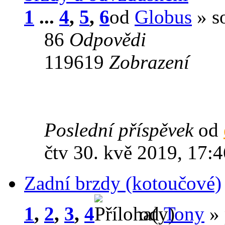
1
...
4
,
5
,
6
od
Globus
» s
86
Odpovědi
119619
Zobrazení
Poslední příspěvek
od
čtv 30. kvě 2019, 17:4
Zadní brzdy (kotoučové)
1
,
2
,
3
,
4
od
Tony
» 