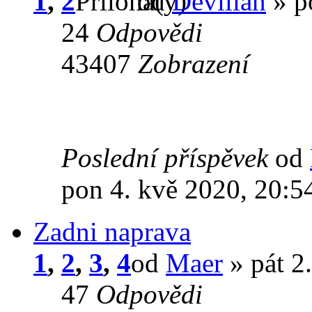
1
,
2
od
Devilian
» p
24
Odpovědi
43407
Zobrazení
Poslední příspěvek
od
pon 4. kvě 2020, 20:5
Zadni naprava
1
,
2
,
3
,
4
od
Maer
» pát 2
47
Odpovědi