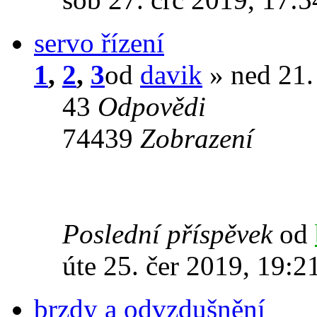
servo řízení
1
,
2
,
3
od
davik
» ned 21. 
43
Odpovědi
74439
Zobrazení
Poslední příspěvek
od
úte 25. čer 2019, 19:2
brzdy a odvzdušnění