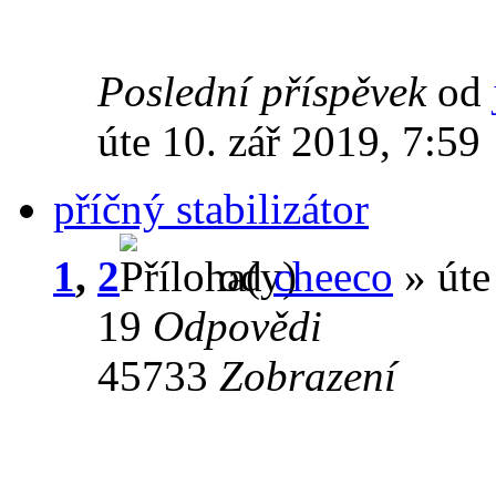
Poslední příspěvek
od
úte 10. zář 2019, 7:59
příčný stabilizátor
1
,
2
od
cheeco
» úte
19
Odpovědi
45733
Zobrazení