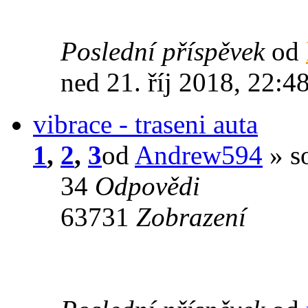
Poslední příspěvek
od
ned 21. říj 2018, 22:4
vibrace - traseni auta
1
,
2
,
3
od
Andrew594
» s
34
Odpovědi
63731
Zobrazení