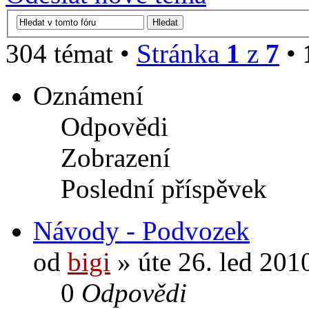
304 témat •
Stránka
1
z
7
•
Oznámení
Odpovědi
Zobrazení
Poslední příspěvek
Návody - Podvozek
od
bigi
» úte 26. led 201
0
Odpovědi