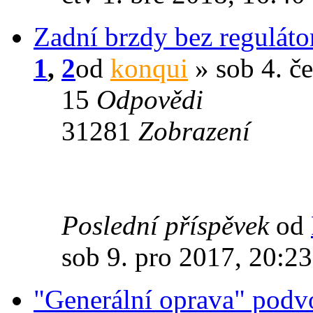
Zadní brzdy bez reguláto
1
,
2
od
konqui
» sob 4. č
15
Odpovědi
31281
Zobrazení
Poslední příspěvek
od
sob 9. pro 2017, 20:23
"Generální oprava" pod