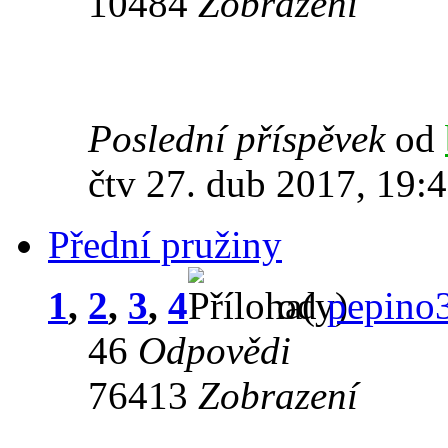
10484
Zobrazení
Poslední příspěvek
od
čtv 27. dub 2017, 19:
Přední pružiny
1
,
2
,
3
,
4
od
pepino
46
Odpovědi
76413
Zobrazení