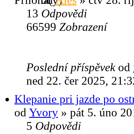
13
Odpovědi
66599
Zobrazení
Poslední příspěvek
od
ned 22. čer 2025, 21:3
Klepanie pri jazde po os
od
Yvory
» pát 5. úno 20
5
Odpovědi