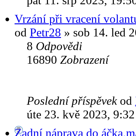
pát 11. srp 2023, 19:5
Vrzání při vracení volant
od
Petr28
» sob 14. led 
8
Odpovědi
16890
Zobrazení
Poslední příspěvek
od
úte 23. kvě 2023, 9:32
Zadní náprava do áčka,m