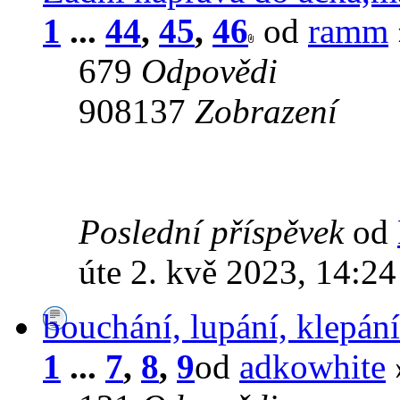
1
...
44
,
45
,
46
od
ramm
679
Odpovědi
908137
Zobrazení
Poslední příspěvek
od
úte 2. kvě 2023, 14:24
bouchání, lupání, klepán
1
...
7
,
8
,
9
od
adkowhite
»