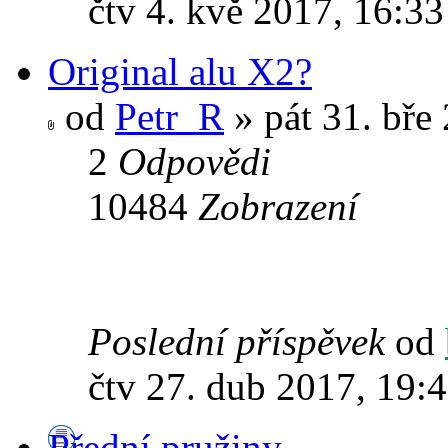
čtv 4. kvě 2017, 16:33
Original alu X2?
od
Petr_R
» pát 31. bře
2
Odpovědi
10484
Zobrazení
Poslední příspěvek
od
čtv 27. dub 2017, 19:
Přední pružiny