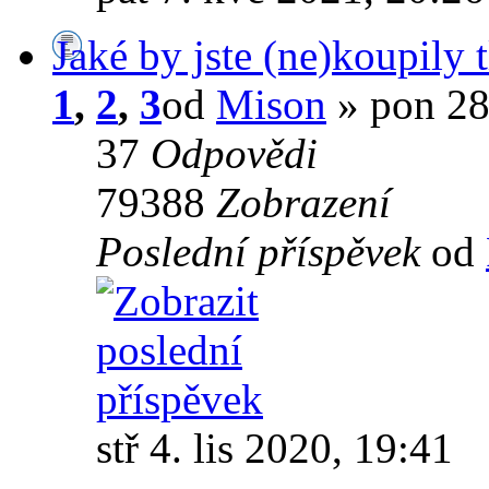
Jaké by jste (ne)koupily 
1
,
2
,
3
od
Mison
» pon 28
37
Odpovědi
79388
Zobrazení
Poslední příspěvek
od
stř 4. lis 2020, 19:41