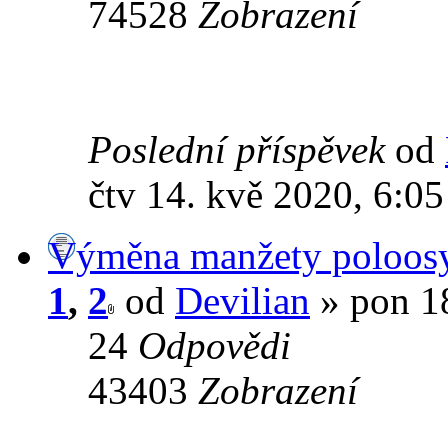
74528
Zobrazení
Poslední příspěvek
od
čtv 14. kvě 2020, 6:05
Výměna manžety poloos
1
,
2
od
Devilian
» pon 18
24
Odpovědi
43403
Zobrazení