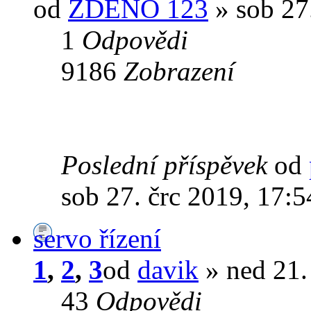
od
ZDENO 123
» sob 27.
1
Odpovědi
9186
Zobrazení
Poslední příspěvek
od
sob 27. črc 2019, 17:5
servo řízení
1
,
2
,
3
od
davik
» ned 21. 
43
Odpovědi