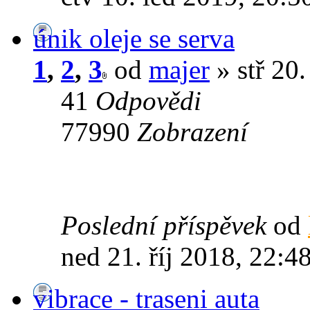
únik oleje se serva
1
,
2
,
3
od
majer
» stř 20
41
Odpovědi
77990
Zobrazení
Poslední příspěvek
od
ned 21. říj 2018, 22:4
vibrace - traseni auta