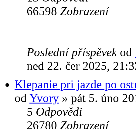
66598
Zobrazení
Poslední příspěvek
od
ned 22. čer 2025, 21:3
Klepanie pri jazde po os
od
Yvory
» pát 5. úno 20
5
Odpovědi
26780
Zobrazení