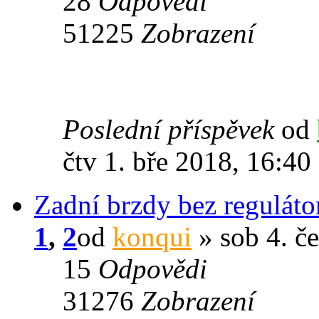
28
Odpovědi
51225
Zobrazení
Poslední příspěvek
od
čtv 1. bře 2018, 16:40
Zadní brzdy bez reguláto
1
,
2
od
konqui
» sob 4. č
15
Odpovědi
31276
Zobrazení