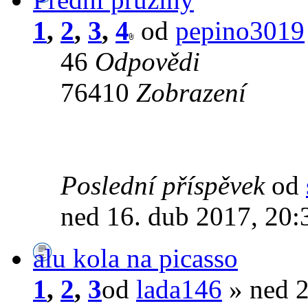
1
,
2
,
3
,
4
od
pepino3019
46
Odpovědi
76410
Zobrazení
Poslední příspěvek
od
ned 16. dub 2017, 20:
alu kola na picasso
1
,
2
,
3
od
lada146
» ned 2