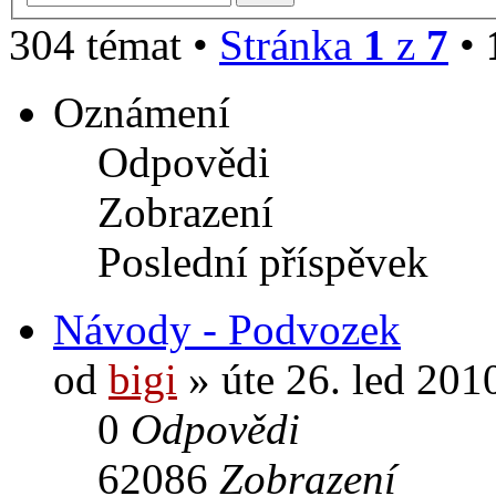
304 témat •
Stránka
1
z
7
•
Oznámení
Odpovědi
Zobrazení
Poslední příspěvek
Návody - Podvozek
od
bigi
» úte 26. led 201
0
Odpovědi
62086
Zobrazení