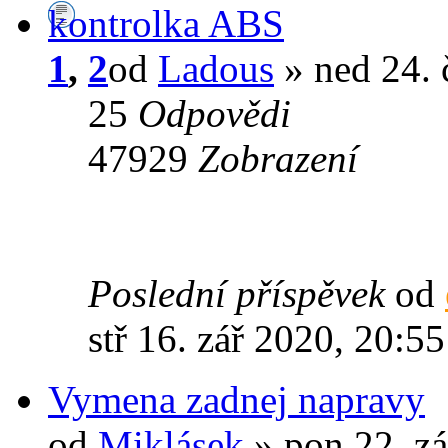
kontrolka ABS
1
,
2
od
Ladous
» ned 24. 
25
Odpovědi
47929
Zobrazení
Poslední příspěvek
od
stř 16. zář 2020, 20:55
Vymena zadnej napravy
od
Miklásek
» pon 22. zá