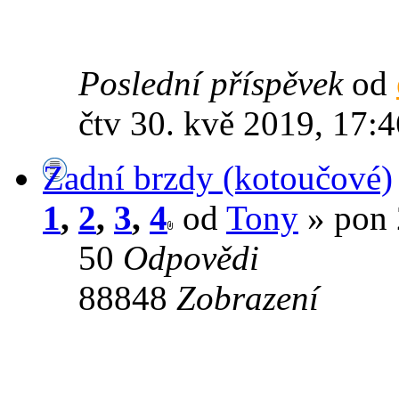
Poslední příspěvek
od
čtv 30. kvě 2019, 17:4
Zadní brzdy (kotoučové)
1
,
2
,
3
,
4
od
Tony
» pon 
50
Odpovědi
88848
Zobrazení