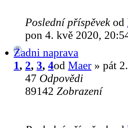
Poslední příspěvek
od
pon 4. kvě 2020, 20:5
Zadni naprava
1
,
2
,
3
,
4
od
Maer
» pát 2
47
Odpovědi
89142
Zobrazení