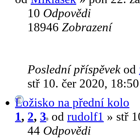
10
Odpovědi
18946
Zobrazení
Poslední příspěvek
od
stř 10. čer 2020, 18:50
Ložisko na přední kolo
1
,
2
,
3
od
rudolf1
» stř 1
44
Odpovědi