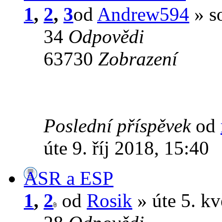
1
,
2
,
3
od
Andrew594
» s
34
Odpovědi
63730
Zobrazení
Poslední příspěvek
od
úte 9. říj 2018, 15:40
ASR a ESP
1
,
2
od
Rosik
» úte 5. k