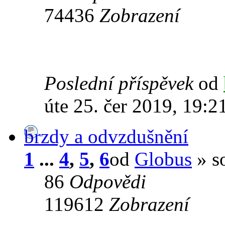
74436
Zobrazení
Poslední příspěvek
od
úte 25. čer 2019, 19:2
brzdy a odvzdušnění
1
...
4
,
5
,
6
od
Globus
» s
86
Odpovědi
119612
Zobrazení