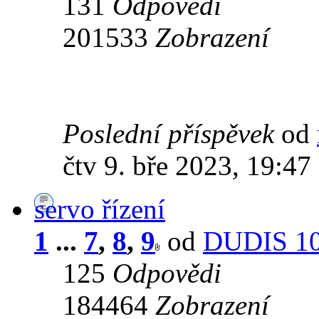
131
Odpovědi
201533
Zobrazení
Poslední příspěvek
od
čtv 9. bře 2023, 19:47
servo řízení
1
...
7
,
8
,
9
od
DUDIS 1
125
Odpovědi
184464
Zobrazení