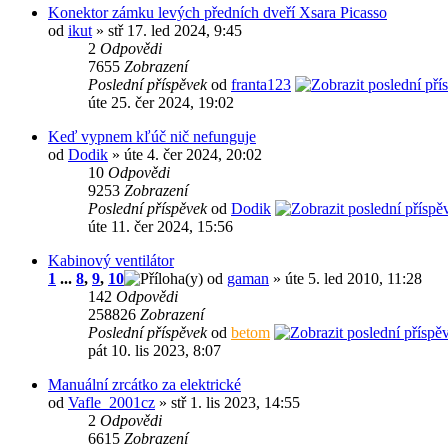
Konektor zámku levých předních dveří Xsara Picasso
od
ikut
» stř 17. led 2024, 9:45
2
Odpovědi
7655
Zobrazení
Poslední příspěvek
od
franta123
úte 25. čer 2024, 19:02
Keď vypnem kľúč nič nefunguje
od
Dodik
» úte 4. čer 2024, 20:02
10
Odpovědi
9253
Zobrazení
Poslední příspěvek
od
Dodik
úte 11. čer 2024, 15:56
Kabinový ventilátor
1
...
8
,
9
,
10
od
gaman
» úte 5. led 2010, 11:28
142
Odpovědi
258826
Zobrazení
Poslední příspěvek
od
betom
pát 10. lis 2023, 8:07
Manuální zrcátko za elektrické
od
Vafle_2001cz
» stř 1. lis 2023, 14:55
2
Odpovědi
6615
Zobrazení