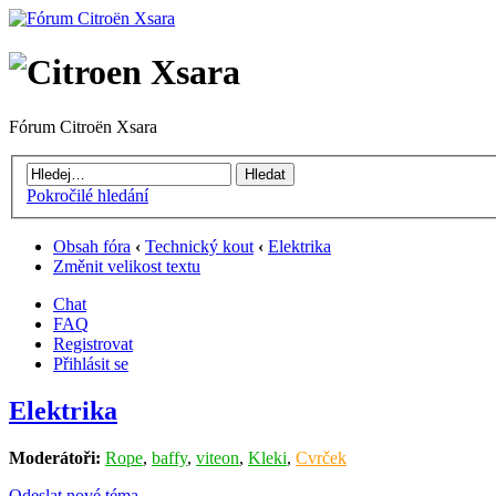
Fórum Citroën Xsara
Pokročilé hledání
Obsah fóra
‹
Technický kout
‹
Elektrika
Změnit velikost textu
Chat
FAQ
Registrovat
Přihlásit se
Elektrika
Moderátoři:
Rope
,
baffy
,
viteon
,
Kleki
,
Cvrček
Odeslat nové téma