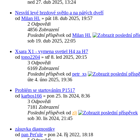
ned 27. dub 2025, 13:24
Nesvítí levé brzdové světlo a na pátých dveří
od
Milan Hl.
» pát 18. dub 2025, 19:57
2
Odpovědi
4856
Zobrazení
Poslední příspěvek
od
Milan Hl.
sob 19. dub 2025, 22:05
Xsara X1 - vymena svetiel H4 za H7
od
tono2204
» stř 8. led 2025, 20:15
3
Odpovědi
6169
Zobrazení
Poslední příspěvek
od
petr_xs
úte 4. úno 2025, 19:36
Problém se startováním P1517
od
karbos166
» pon 25. lis 2024, 8:36
3
Odpovědi
7181
Zobrazení
Poslední příspěvek
od
zlj
sob 30. lis 2024, 21:45
zásuvka diagnostiky
od
pan Peťule
» pon 24. říj 2022, 18:18