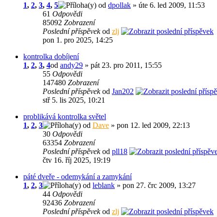
1
,
2
,
3
,
4
,
5
od
dpollak
» úte 6. led 2009, 11:53
61
Odpovědi
85092
Zobrazení
Poslední příspěvek
od
zlj
pon 1. pro 2025, 14:25
kontrolka dobíjení
1
,
2
,
3
,
4
od
andy29
» pát 23. pro 2011, 15:55
55
Odpovědi
147480
Zobrazení
Poslední příspěvek
od
Jan202
stř 5. lis 2025, 10:21
problikává kontrolka světel
1
,
2
,
3
od
Dave
» pon 12. led 2009, 22:13
30
Odpovědi
63354
Zobrazení
Poslední příspěvek
od
pll18
čtv 16. říj 2025, 19:19
páté dveře - odemykání a zamykání
1
,
2
,
3
od
leblank
» pon 27. črc 2009, 13:27
44
Odpovědi
92436
Zobrazení
Poslední příspěvek
od
zlj