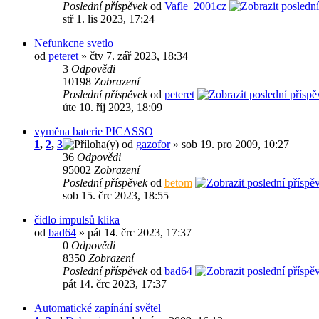
Poslední příspěvek
od
Vafle_2001cz
stř 1. lis 2023, 17:24
Nefunkcne svetlo
od
peteret
» čtv 7. zář 2023, 18:34
3
Odpovědi
10198
Zobrazení
Poslední příspěvek
od
peteret
úte 10. říj 2023, 18:09
vyměna baterie PICASSO
1
,
2
,
3
od
gazofor
» sob 19. pro 2009, 10:27
36
Odpovědi
95002
Zobrazení
Poslední příspěvek
od
betom
sob 15. črc 2023, 18:55
čidlo impulsů klika
od
bad64
» pát 14. črc 2023, 17:37
0
Odpovědi
8350
Zobrazení
Poslední příspěvek
od
bad64
pát 14. črc 2023, 17:37
Automatické zapínání světel