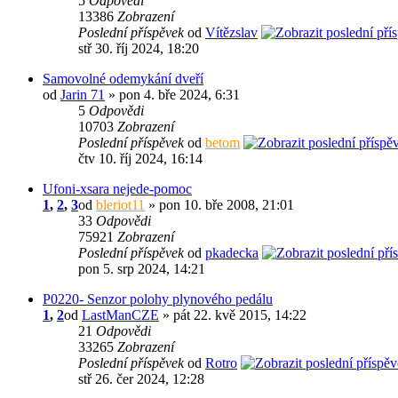
5
Odpovědi
13386
Zobrazení
Poslední příspěvek
od
Vítězslav
stř 30. říj 2024, 18:20
Samovolné odemykání dveří
od
Jarin 71
» pon 4. bře 2024, 6:31
5
Odpovědi
10703
Zobrazení
Poslední příspěvek
od
betom
čtv 10. říj 2024, 16:14
Ufoni-xsara nejede-pomoc
1
,
2
,
3
od
bleriot11
» pon 10. bře 2008, 21:01
33
Odpovědi
75921
Zobrazení
Poslední příspěvek
od
pkadecka
pon 5. srp 2024, 14:21
P0220- Senzor polohy plynového pedálu
1
,
2
od
LastManCZE
» pát 22. kvě 2015, 14:22
21
Odpovědi
33265
Zobrazení
Poslední příspěvek
od
Rotro
stř 26. čer 2024, 12:28