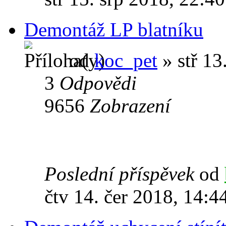
Demontáž LP blatníku
od
koc_pet
» stř 13
3
Odpovědi
9656
Zobrazení
Poslední příspěvek
od
čtv 14. čer 2018, 14:4