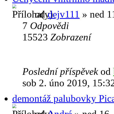
od
dejv111
» ned 11
7
Odpovědi
15523
Zobrazení
Poslední příspěvek
od
sob 2. úno 2019, 15:3
demontáž palubovky Pic
od
André
» ned 16.