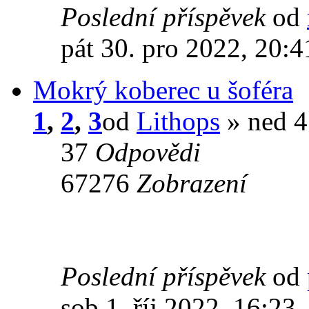
Poslední příspěvek
od
pát 30. pro 2022, 20:4
Mokrý koberec u šoféra
1
,
2
,
3
od
Lithops
» ned 4
37
Odpovědi
67276
Zobrazení
Poslední příspěvek
od
sob 1. říj 2022, 16:23