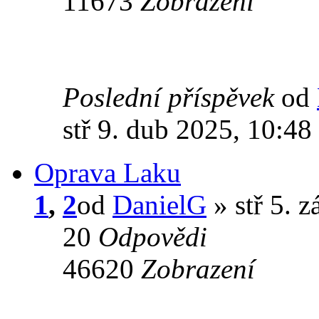
11673
Zobrazení
Poslední příspěvek
od
stř 9. dub 2025, 10:48
Oprava Laku
1
,
2
od
DanielG
» stř 5. z
20
Odpovědi
46620
Zobrazení