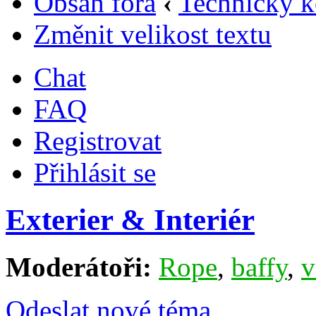
Obsah fóra
‹
Technický k
Změnit velikost textu
Chat
FAQ
Registrovat
Přihlásit se
Exterier & Interiér
Moderátoři:
Rope
,
baffy
,
v
Odeslat nové téma