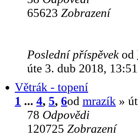
65623
Zobrazení
Poslední příspěvek
od
úte 3. dub 2018, 13:51
Větrák - topení
1
...
4
,
5
,
6
od
mrazík
» út
78
Odpovědi
120725
Zobrazení