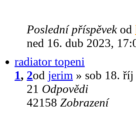
Poslední příspěvek
od
ned 16. dub 2023, 17:
radiator topeni
1
,
2
od
jerim
» sob 18. říj
21
Odpovědi
42158
Zobrazení