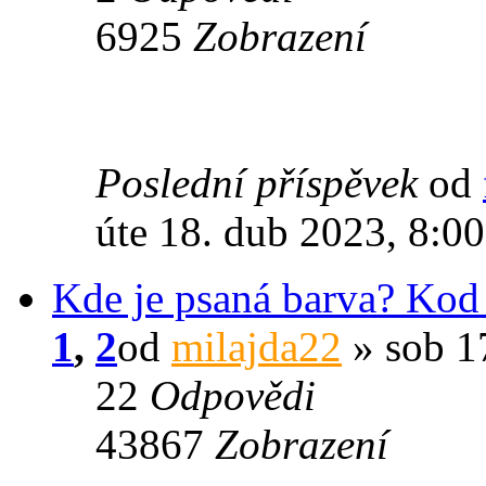
6925
Zobrazení
Poslední příspěvek
od
úte 18. dub 2023, 8:00
Kde je psaná barva? Kod
1
,
2
od
milajda22
» sob 17
22
Odpovědi
43867
Zobrazení