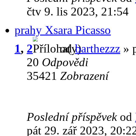
čtv 9. lis 2023, 21:54
prahy Xsara Picasso
1
,
2
od
barthezzz
» p
20
Odpovědi
35421
Zobrazení
Poslední příspěvek
od
pát 29. zář 2023, 20:2