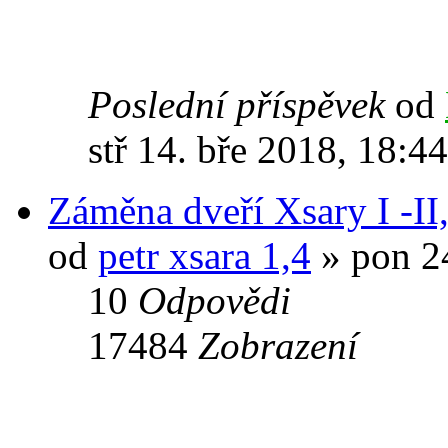
Poslední příspěvek
od
stř 14. bře 2018, 18:44
Záměna dveří Xsary I -II, 
od
petr xsara 1,4
» pon 24
10
Odpovědi
17484
Zobrazení