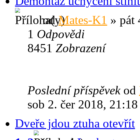
Demontáž uchycení stínít
od
Mates-K1
» pát 
1
Odpovědi
8451
Zobrazení
Poslední příspěvek
od
sob 2. čer 2018, 21:18
Dveře jdou ztuha otevřít