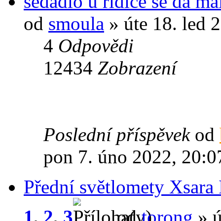
sedadlo u řidiče se dá m
od
smoula
» úte 18. led 
4
Odpovědi
12434
Zobrazení
Poslední příspěvek
od
pon 7. úno 2022, 20:0
Přední světlomety Xsara 
1
,
2
,
3
od
torong
» ú