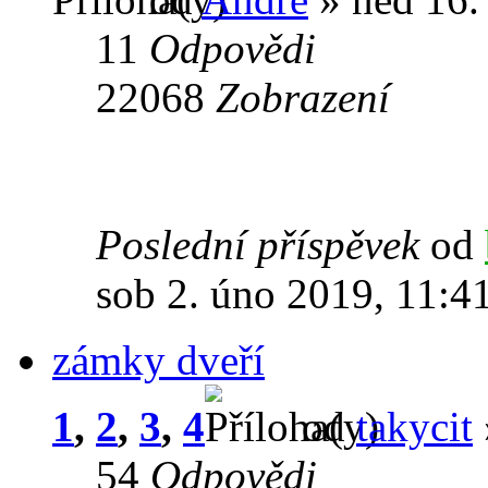
11
Odpovědi
22068
Zobrazení
Poslední příspěvek
od
sob 2. úno 2019, 11:4
zámky dveří
1
,
2
,
3
,
4
od
takycit
54
Odpovědi