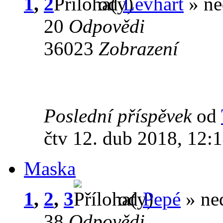
1
,
2
od
Levhart
» ne
20
Odpovědi
36023
Zobrazení
Poslední příspěvek
od
čtv 12. dub 2018, 12:
Maska
1
,
2
,
3
od
Pepé
» ned
38
Odpovědi