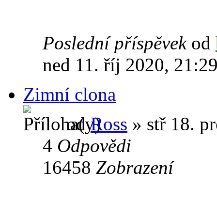
Poslední příspěvek
od
ned 11. říj 2020, 21:2
Zimní clona
od
Ross
» stř 18. p
4
Odpovědi
16458
Zobrazení