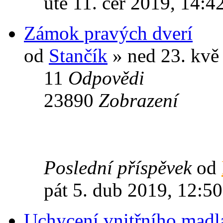
úte 11. čer 2019, 14:4
Zámok pravých dverí
od
Stančík
» ned 23. kvě
11
Odpovědi
23890
Zobrazení
Poslední příspěvek
od
pát 5. dub 2019, 12:50
Uchycení vnitřního madla