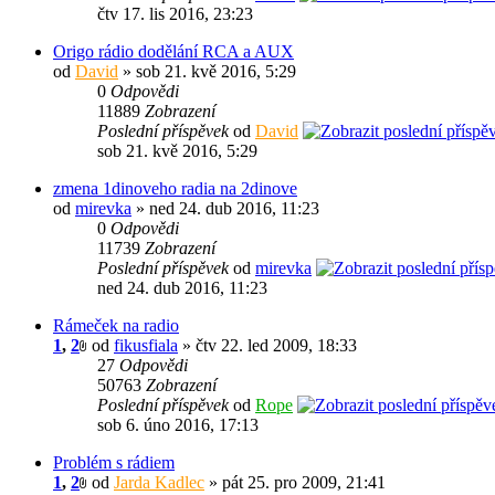
čtv 17. lis 2016, 23:23
Origo rádio dodělání RCA a AUX
od
David
» sob 21. kvě 2016, 5:29
0
Odpovědi
11889
Zobrazení
Poslední příspěvek
od
David
sob 21. kvě 2016, 5:29
zmena 1dinoveho radia na 2dinove
od
mirevka
» ned 24. dub 2016, 11:23
0
Odpovědi
11739
Zobrazení
Poslední příspěvek
od
mirevka
ned 24. dub 2016, 11:23
Rámeček na radio
1
,
2
od
fikusfiala
» čtv 22. led 2009, 18:33
27
Odpovědi
50763
Zobrazení
Poslední příspěvek
od
Rope
sob 6. úno 2016, 17:13
Problém s rádiem
1
,
2
od
Jarda Kadlec
» pát 25. pro 2009, 21:41