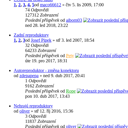
1
,
2
,
3
,
4
,
5
od
maco66612
» čtv 5. lis 2009, 17:00
74
Odpovědi
127312
Zobrazení
Poslední příspěvek
od
aiborn03
ned 28. led 2018, 23:22
Zadní reproduktory
1
,
2
,
3
od
Josef Pipek
» stř 3. led 2007, 18:54
32
Odpovědi
64233
Zobrazení
Poslední příspěvek
od
Pety
úte 19. pro 2017, 18:31
Autoreproduktor - změna konektoru
od
zdepapepa
» ned 9. dub 2017, 20:41
1
Odpovědi
9162
Zobrazení
Poslední příspěvek
od
Rope
pon 10. dub 2017, 13:43
Nehrajú reproduktory
od
oliver
» stř 12. říj 2016, 15:36
3
Odpovědi
11837
Zobrazení
Poslední příspěvek
od
oliver