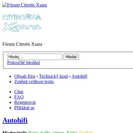
Fórum Citroën Xsara
Pokročilé hledání
Obsah fóra
‹
Technický kout
‹
Autohifi
Změnit velikost textu
Chat
FAQ
Registrovat
Přihlásit se
Autohifi
Moderátoři:
Rope
,
baffy
,
viteon
,
Kleki
,
Cvrček