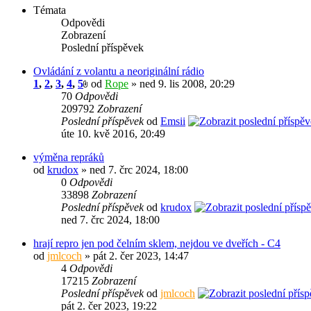
Témata
Odpovědi
Zobrazení
Poslední příspěvek
Ovládání z volantu a neoriginální rádio
1
,
2
,
3
,
4
,
5
od
Rope
» ned 9. lis 2008, 20:29
70
Odpovědi
209792
Zobrazení
Poslední příspěvek
od
Emsii
úte 10. kvě 2016, 20:49
výměna repráků
od
krudox
» ned 7. črc 2024, 18:00
0
Odpovědi
33898
Zobrazení
Poslední příspěvek
od
krudox
ned 7. črc 2024, 18:00
hrají repro jen pod čelním sklem, nejdou ve dveřích - C4
od
jmlcoch
» pát 2. čer 2023, 14:47
4
Odpovědi
17215
Zobrazení
Poslední příspěvek
od
jmlcoch
pát 2. čer 2023, 19:22