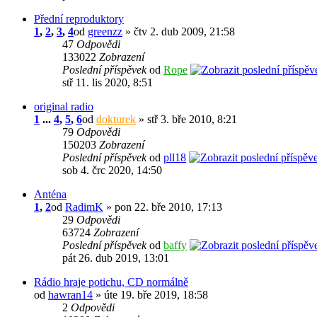
Přední reproduktory
1
,
2
,
3
,
4
od
greenzz
» čtv 2. dub 2009, 21:58
47
Odpovědi
133022
Zobrazení
Poslední příspěvek
od
Rope
stř 11. lis 2020, 8:51
original radio
1
...
4
,
5
,
6
od
dokturek
» stř 3. bře 2010, 8:21
79
Odpovědi
150203
Zobrazení
Poslední příspěvek
od
pll18
sob 4. črc 2020, 14:50
Anténa
1
,
2
od
RadimK
» pon 22. bře 2010, 17:13
29
Odpovědi
63724
Zobrazení
Poslední příspěvek
od
baffy
pát 26. dub 2019, 13:01
Rádio hraje potichu, CD normálně
od
hawran14
» úte 19. bře 2019, 18:58
2
Odpovědi