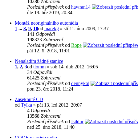
10280
Zobrazení
Poslední příspěvek
od
hawran14
úte 19. bře 2019, 20:34
Montáž neoriginálního autorádia
1
...
8
,
9
,
10
od
marekg
» stř 11. úno 2009, 17:37
141
Odpovědi
198323
Zobrazení
Poslední příspěvek
od
Rope
pát 12. říj 2018, 11:01
Nenaladím žádné stanice
1
,
2
,
3
od
ttomm
» sob 14. dub 2012, 16:05
34
Odpovědi
61425
Zobrazení
Poslední příspěvek
od
dennykol
pon 23. črc 2018, 11:24
Zaseknuté CD
od
Tylka
» pát 13. led 2012, 20:07
4
Odpovědi
13568
Zobrazení
Poslední příspěvek
od
Isildur
ned 25. úno 2018, 11:40
CODE na origo radio