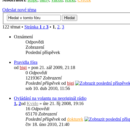
Odeslat nové téma
122 témat •
Stránka
1
z
3
•
1
,
2
,
3
Oznámení
Odpovědi
Zobrazení
Poslední příspěvek
Pravidla fóra
od
bigi
» pon 21. zář 2009, 21:18
0
Odpovědi
1219367
Zobrazení
Poslední příspěvek
od
bigi
sob 10. dub 2010, 11:56
Ovládání na volantu na neoriginál rádio
1
,
2
od
Kvido
» úte 21. říj 2008, 19:16
16
Odpovědi
65170
Zobrazení
Poslední příspěvek
od
dokturek
čtv 18. úno 2010, 21:40