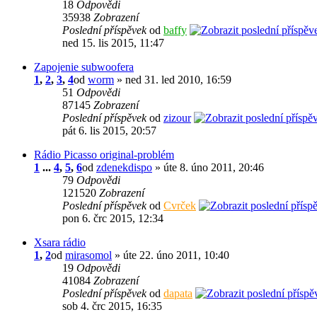
18
Odpovědi
35938
Zobrazení
Poslední příspěvek
od
baffy
ned 15. lis 2015, 11:47
Zapojenie subwoofera
1
,
2
,
3
,
4
od
worm
» ned 31. led 2010, 16:59
51
Odpovědi
87145
Zobrazení
Poslední příspěvek
od
zizour
pát 6. lis 2015, 20:57
Rádio Picasso original-problém
1
...
4
,
5
,
6
od
zdenekdispo
» úte 8. úno 2011, 20:46
79
Odpovědi
121520
Zobrazení
Poslední příspěvek
od
Cvrček
pon 6. črc 2015, 12:34
Xsara rádio
1
,
2
od
mirasomol
» úte 22. úno 2011, 10:40
19
Odpovědi
41084
Zobrazení
Poslední příspěvek
od
dapata
sob 4. črc 2015, 16:35