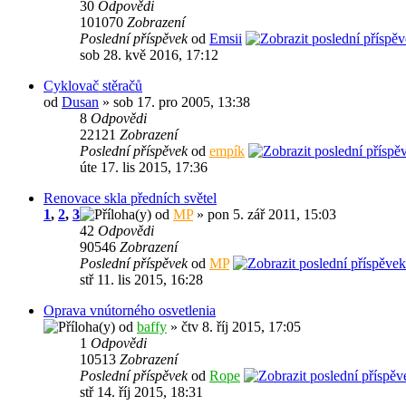
30
Odpovědi
101070
Zobrazení
Poslední příspěvek
od
Emsii
sob 28. kvě 2016, 17:12
Cyklovač stěračů
od
Dusan
» sob 17. pro 2005, 13:38
8
Odpovědi
22121
Zobrazení
Poslední příspěvek
od
empík
úte 17. lis 2015, 17:36
Renovace skla předních světel
1
,
2
,
3
od
MP
» pon 5. zář 2011, 15:03
42
Odpovědi
90546
Zobrazení
Poslední příspěvek
od
MP
stř 11. lis 2015, 16:28
Oprava vnútorného osvetlenia
od
baffy
» čtv 8. říj 2015, 17:05
1
Odpovědi
10513
Zobrazení
Poslední příspěvek
od
Rope
stř 14. říj 2015, 18:31