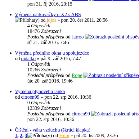
pon 31. říj 2016, 20:15
Výmena parkovačky u X2 s ABS
od
jojos
» pon 20. čer 2011, 20:56
4
Odpovědi
18476
Zobrazení
Poslední příspěvek
od
Jarroo
stř 21. zář 2016, 7:46
Výměna předního okna u spolujezdce
od
pidatko
» pát 9. zář 2016, 7:47
1
Odpovědi
10266
Zobrazení
Poslední příspěvek
od
Rope
úte 20. zář 2016, 19:46
Vymena plynoveho lanka
od
citroen99
» pon 22. srp 2016, 10:36
0
Odpovědi
12339
Zobrazení
Poslední příspěvek
od
citroen99
pon 22. srp 2016, 10:36
Čištění - váha vzduchu (škrtící klapka)
1
,
2
,
3
od
Hubi
» pát 20. lis 2009, 23:36