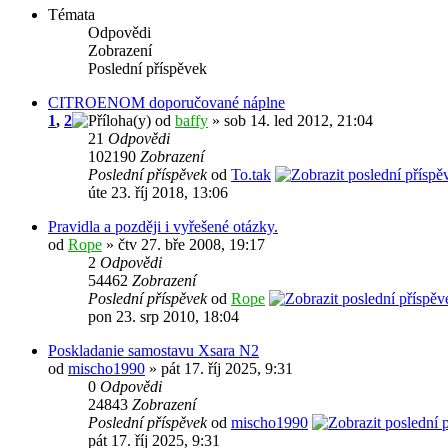
Témata
Odpovědi
Zobrazení
Poslední příspěvek
CITROENOM doporučované náplne
1
,
2
od
baffy
» sob 14. led 2012, 21:04
21
Odpovědi
102190
Zobrazení
Poslední příspěvek
od
To.tak
úte 23. říj 2018, 13:06
Pravidla a později i vyřešené otázky.
od
Rope
» čtv 27. bře 2008, 19:17
2
Odpovědi
54462
Zobrazení
Poslední příspěvek
od
Rope
pon 23. srp 2010, 18:04
Poskladanie samostavu Xsara N2
od
mischo1990
» pát 17. říj 2025, 9:31
0
Odpovědi
24843
Zobrazení
Poslední příspěvek
od
mischo1990
pát 17. říj 2025, 9:31