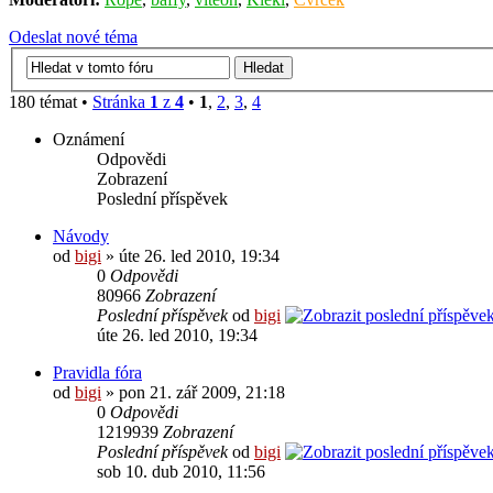
Odeslat nové téma
180 témat •
Stránka
1
z
4
•
1
,
2
,
3
,
4
Oznámení
Odpovědi
Zobrazení
Poslední příspěvek
Návody
od
bigi
» úte 26. led 2010, 19:34
0
Odpovědi
80966
Zobrazení
Poslední příspěvek
od
bigi
úte 26. led 2010, 19:34
Pravidla fóra
od
bigi
» pon 21. zář 2009, 21:18
0
Odpovědi
1219939
Zobrazení
Poslední příspěvek
od
bigi
sob 10. dub 2010, 11:56