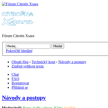
Fórum Citroën Xsara
Pokročilé hledání
Obsah fóra
‹
Technický kout
‹
Návody a postupy
Změnit velikost textu
Chat
FAQ
Registrovat
Přihlásit se
Návody a postupy
Moderátoři:
Rope
,
baffy
,
viteon
,
Kleki
,
Cvrček