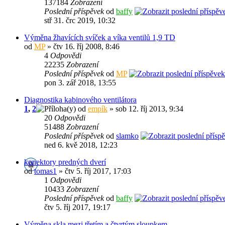
137184
Zobrazení
Poslední příspěvek
od
baffy
stř 31. črc 2019, 10:32
Výměna žhavících svíček a víka ventilů 1,9 TD
od
MP
» čtv 16. říj 2008, 8:46
4
Odpovědi
22235
Zobrazení
Poslední příspěvek
od
MP
pon 3. zář 2018, 13:55
Diagnostika kabinového ventilátora
1
,
2
od
empík
» sob 12. říj 2013, 9:34
20
Odpovědi
51488
Zobrazení
Poslední příspěvek
od
slamko
ned 6. kvě 2018, 12:23
konektory predných dverí
od
tomas1
» čtv 5. říj 2017, 17:03
1
Odpovědi
10433
Zobrazení
Poslední příspěvek
od
baffy
čtv 5. říj 2017, 19:17
Výměna skla mezi třetím a čtvrtým sloupkem