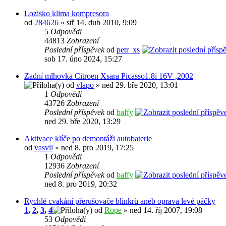
Lozisko klima kompresora
od
284626
» stř 14. dub 2010, 9:09
5
Odpovědi
44813
Zobrazení
Poslední příspěvek
od
petr_xs
sob 17. úno 2024, 15:27
Zadní mlhovka Citroen Xsara Picasso1.8i 16V ,2002
od
vlapo
» ned 29. bře 2020, 13:01
1
Odpovědi
43726
Zobrazení
Poslední příspěvek
od
baffy
ned 29. bře 2020, 13:29
Aktivace klíče po demontáži autobaterie
od
vasvil
» ned 8. pro 2019, 17:25
1
Odpovědi
12936
Zobrazení
Poslední příspěvek
od
baffy
ned 8. pro 2019, 20:32
Rychlé cvakání přerušovače blinkrů aneb oprava levé páčky
1
,
2
,
3
,
4
od
Rope
» ned 14. říj 2007, 19:08
53
Odpovědi