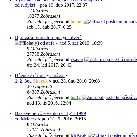
od
rudykri
» pon 10. dub 2017, 22:37
1
Odpovědi
10277
Zobrazení
Poslední příspěvek
od
betom
sob 15. dub 2017, 6:25
Oprava servomotoru piatych dverí.
od
atifa
» ned 5. zář 2010, 18:39
9
Odpovědi
27758
Zobrazení
Poslední příspěvek
od
xsaver
úte 24. led 2017, 20:43
Dílenské příručky a návody
1
,
2
,
3
od
Škopek
» ned 28. úno 2010, 20:03
30
Odpovědi
84387
Zobrazení
Poslední příspěvek
od
baffy
ned 13. lis 2016, 22:04
Nastavenie vôle ventilov - 1,4 / 1999
od
MrKrok
» pon 31. říj 2016, 20:15
0
Odpovědi
12941
Zobrazení
Poslední příspěvek
od
MrKrok