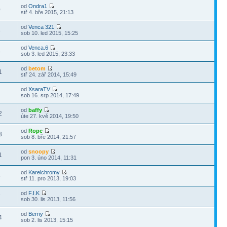
od
Ondra1
0
stř 4. bře 2015, 21:13
od
Venca 321
8
sob 10. led 2015, 15:25
od
Venca.6
3
sob 3. led 2015, 23:33
od
betom
1
stř 24. zář 2014, 15:49
od
XsaraTV
sob 16. srp 2014, 17:49
od
baffy
2
úte 27. kvě 2014, 19:50
od
Rope
3
sob 8. bře 2014, 21:57
od
snoopy
1
pon 3. úno 2014, 11:31
od
Karelchromy
8
stř 11. pro 2013, 19:03
od
F.I.K
7
sob 30. lis 2013, 11:56
od
Berny
4
sob 2. lis 2013, 15:15