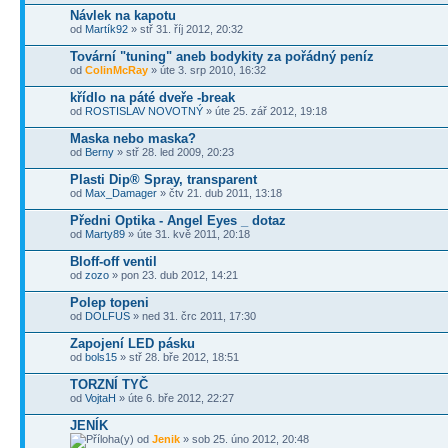
Návlek na kapotu
od
Martík92
» stř 31. říj 2012, 20:32
Tovární "tuning" aneb bodykity za pořádný peníz
od
ColinMcRay
» úte 3. srp 2010, 16:32
křídlo na páté dveře -break
od
ROSTISLAV NOVOTNÝ
» úte 25. zář 2012, 19:18
Maska nebo maska?
od
Berny
» stř 28. led 2009, 20:23
Plasti Dip® Spray, transparent
od
Max_Damager
» čtv 21. dub 2011, 13:18
Předni Optika - Angel Eyes _ dotaz
od
Marty89
» úte 31. kvě 2011, 20:18
Bloff-off ventil
od
zozo
» pon 23. dub 2012, 14:21
Polep topeni
od
DOLFUS
» ned 31. črc 2011, 17:30
Zapojení LED pásku
od
bols15
» stř 28. bře 2012, 18:51
TORZNÍ TYČ
od
VojtaH
» úte 6. bře 2012, 22:27
JENÍK
od
Jenik
» sob 25. úno 2012, 20:48