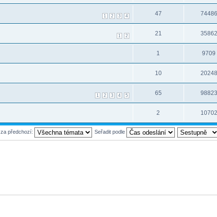
47
7448
1
2
3
4
21
3586
1
2
1
9709
10
2024
65
9882
1
2
3
4
5
2
1070
 za předchozí:
Seřadit podle