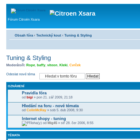
Fórum Citroën Xsara
Obsah fóra
‹
Technický kout
‹
Tuning & Styling
Tuning & Styling
Moderátoři:
Rope
,
baffy
,
viteon
,
Kleki
,
Cvrček
Odeslat nové téma
OZNÁMENÍ
Pravidla fóra
od
bigi
» pon 21. zář 2009, 21:18
Hledání na foru - nové témata
od
ColinMcRay
» sob 5. dub 2008, 9:30
Internet shopy - tuning
od
Mig45
» stř 28. čer 2006, 8:55
TÉMATA