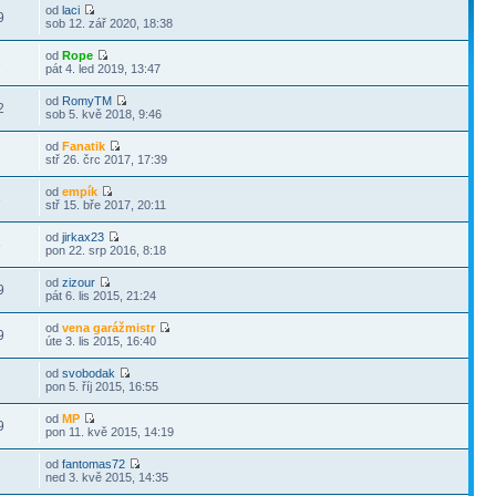
od
laci
9
sob 12. zář 2020, 18:38
od
Rope
6
pát 4. led 2019, 13:47
od
RomyTM
2
sob 5. kvě 2018, 9:46
od
Fanatik
2
stř 26. črc 2017, 17:39
od
empík
6
stř 15. bře 2017, 20:11
od
jirkax23
6
pon 22. srp 2016, 8:18
od
zizour
9
pát 6. lis 2015, 21:24
od
vena garážmistr
9
úte 3. lis 2015, 16:40
od
svobodak
pon 5. říj 2015, 16:55
od
MP
9
pon 11. kvě 2015, 14:19
od
fantomas72
7
ned 3. kvě 2015, 14:35