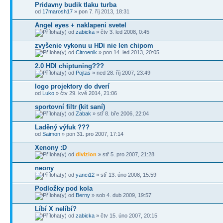
Pridavny budik tlaku turba
od
17marosh17
» pon 7. říj 2013, 18:31
Angel eyes + naklapeni svetel
od
zabicka
» čtv 3. led 2008, 0:45
zvyšenie vykonu u HDi nie len chipom
od
Citroenik
» pon 14. led 2013, 20:05
2.0 HDI chiptuning???
od
Pojtas
» ned 28. říj 2007, 23:49
logo projektory do dverí
od
Luko
» čtv 29. kvě 2014, 21:06
sportovní filtr (kit saní)
od
Zabak
» stř 8. bře 2006, 22:04
Laděný výfuk ???
od
Saimon
» pon 31. pro 2007, 17:14
Xenony :D
od
divizion
» stř 5. pro 2007, 21:28
neony
od
yanci12
» stř 13. úno 2008, 15:59
Podložky pod kola
od
Berny
» sob 4. dub 2009, 19:57
Líbí X nelíbí?
od
zabicka
» čtv 15. úno 2007, 20:15