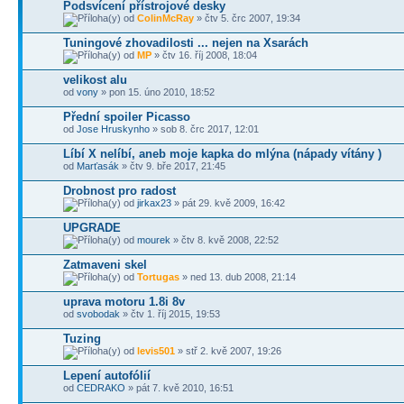
Podsvícení přístrojové desky
od
ColinMcRay
» čtv 5. črc 2007, 19:34
Tuningové zhovadilosti ... nejen na Xsarách
od
MP
» čtv 16. říj 2008, 18:04
velikost alu
od
vony
» pon 15. úno 2010, 18:52
Přední spoiler Picasso
od
Jose Hruskynho
» sob 8. črc 2017, 12:01
Líbí X nelíbí, aneb moje kapka do mlýna (nápady vítány )
od
Marťasák
» čtv 9. bře 2017, 21:45
Drobnost pro radost
od
jirkax23
» pát 29. kvě 2009, 16:42
UPGRADE
od
mourek
» čtv 8. kvě 2008, 22:52
Zatmaveni skel
od
Tortugas
» ned 13. dub 2008, 21:14
uprava motoru 1.8i 8v
od
svobodak
» čtv 1. říj 2015, 19:53
Tuzing
od
levis501
» stř 2. kvě 2007, 19:26
Lepení autofólií
od
CEDRAKO
» pát 7. kvě 2010, 16:51