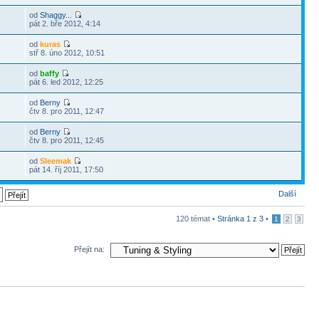
od
Shaggy...
6
pát 2. bře 2012, 4:14
od
kuras
2
stř 8. úno 2012, 10:51
od
baffy
pát 6. led 2012, 12:25
od
Berny
8
čtv 8. pro 2011, 12:47
od
Berny
3
čtv 8. pro 2011, 12:45
od
Sleemak
2
pát 14. říj 2011, 17:50
Další
120 témat •
Stránka
1
z
3
•
1
2
3
Přejít na: