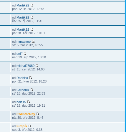
od
Martík92
6
pon 12. lis 2012, 17:48
od
Martík92
5
čtv 25. říj 2012, 11:31
od
Martík92
0
pát 28. zář 2012, 10:01
od
mmaattoo
7
stř 5. zář 2012, 18:55
od
sniff
4
ned 19. srp 2012, 18:30
od
michal27089
8
stř 13. čer 2012, 14:06
od
Rabbitic
3
pon 21. kvě 2012, 18:28
od
Citroenik
6
stř 18. dub 2012, 22:53
od
bols15
7
stř 18. dub 2012, 19:31
od
ColinMcRay
2
pát 30. bře 2012, 8:46
od
lumpík
7
sob 3. bře 2012, 0:33