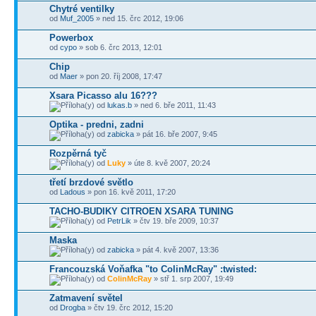
Chytré ventilky
od
Muf_2005
» ned 15. črc 2012, 19:06
Powerbox
od
cypo
» sob 6. črc 2013, 12:01
Chip
od
Maer
» pon 20. říj 2008, 17:47
Xsara Picasso alu 16???
od
lukas.b
» ned 6. bře 2011, 11:43
Optika - predni, zadni
od
zabicka
» pát 16. bře 2007, 9:45
Rozpěrná tyč
od
Luky
» úte 8. kvě 2007, 20:24
třetí brzdové světlo
od
Ladous
» pon 16. kvě 2011, 17:20
TACHO-BUDIKY CITROEN XSARA TUNING
od
PetrLik
» čtv 19. bře 2009, 10:37
Maska
od
zabicka
» pát 4. kvě 2007, 13:36
Francouzská Voňafka "to ColinMcRay" :twisted:
od
ColinMcRay
» stř 1. srp 2007, 19:49
Zatmavení světel
od
Drogba
» čtv 19. črc 2012, 15:20