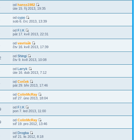
od
hanss1982
8
úte 15. říj 2013, 19:35
od
cypo
8
sob 6. črc 2013, 13:39
od
F.I.K
1
pát 17. kvě 2013, 22:31
od
vavrisák
4
čtv 16. kvě 2013, 17:39
od
Shingi
2
čtv 9. kvě 2013, 10:08
od
Larryk
3
úte 16. dub 2013, 7:12
od
Cvrček
0
pát 29. bře 2013, 17:46
od
ColinMcRay
1
stř 27. úno 2013, 18:04
od
F.I.K
9
pon 7. led 2013, 11:00
od
ColinMcRay
9
stř 19. pro 2012, 13:46
od
Drogba
1
stř 21. lis 2012, 8:18