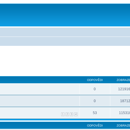
ODPOVĚDI
ZOBRAZE
0
12191
0
1871
53
11531
1
2
3
4
ODPOVĚDI
ZOBRAZE