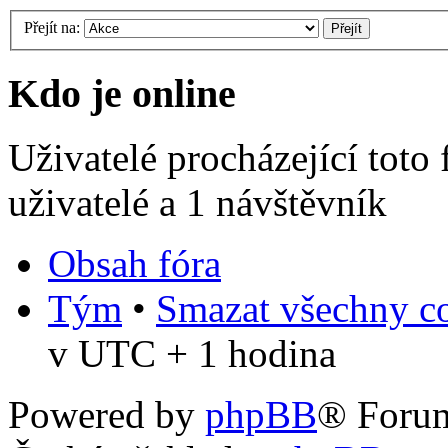
Přejít na:
Kdo je online
Uživatelé procházející toto
uživatelé a 1 návštěvník
Obsah fóra
Tým
•
Smazat všechny co
v UTC + 1 hodina
Powered by
phpBB
® Foru