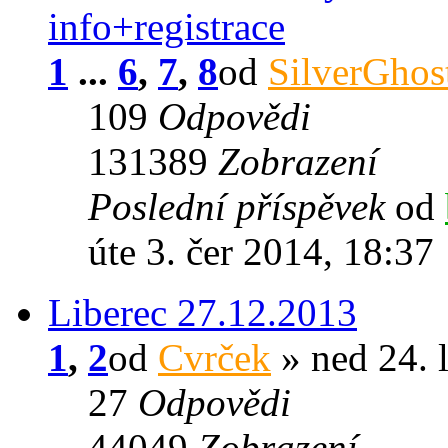
info+registrace
1
...
6
,
7
,
8
od
SilverGhos
109
Odpovědi
131389
Zobrazení
Poslední příspěvek
od
úte 3. čer 2014, 18:37
Liberec 27.12.2013
1
,
2
od
Cvrček
» ned 24. 
27
Odpovědi
44049
Zobrazení