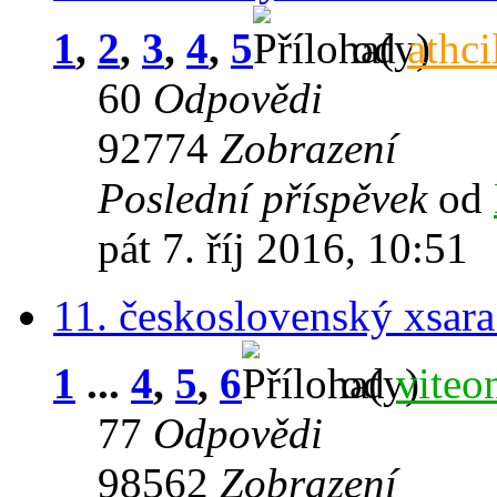
1
,
2
,
3
,
4
,
5
od
athci
60
Odpovědi
92774
Zobrazení
Poslední příspěvek
od
pát 7. říj 2016, 10:51
11. československý xsara
1
...
4
,
5
,
6
od
viteo
77
Odpovědi
98562
Zobrazení