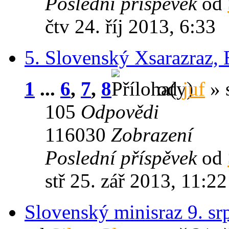
Poslední příspěvek
od
čtv 24. říj 2013, 6:33
5. Slovenský Xsarazraz, 
1
...
6
,
7
,
8
od
juf
» s
105
Odpovědi
116030
Zobrazení
Poslední příspěvek
od
stř 25. zář 2013, 11:22
Slovenský minisraz 9. s