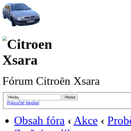
Fórum Citroën Xsara
Pokročilé hledání
Obsah fóra
‹
Akce
‹
Prob