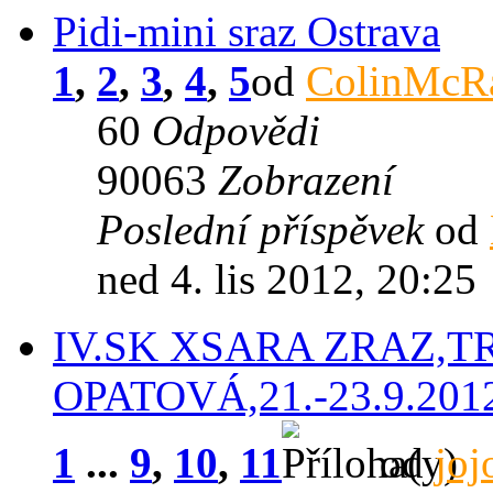
Pidi-mini sraz Ostrava
1
,
2
,
3
,
4
,
5
od
ColinMcR
60
Odpovědi
90063
Zobrazení
Poslední příspěvek
od
ned 4. lis 2012, 20:25
IV.SK XSARA ZRAZ,T
OPATOVÁ,21.-23.9.2012
1
...
9
,
10
,
11
od
joj