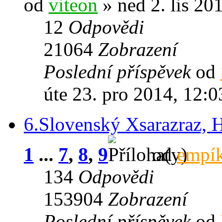
od
viteon
» ned 2. lis 20
12
Odpovědi
21064
Zobrazení
Poslední příspěvek
od
úte 23. pro 2014, 12:0
6.Slovenský Xsarazraz, 
1
...
7
,
8
,
9
od
empí
134
Odpovědi
153904
Zobrazení
Poslední příspěvek
od