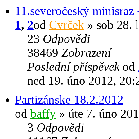
11.severočeský minisraz 
1
,
2
od
Cvrček
» sob 28. 
23
Odpovědi
38469
Zobrazení
Poslední příspěvek
od
ned 19. úno 2012, 20:
Partizánske 18.2.2012
od
baffy
» úte 7. úno 201
3
Odpovědi