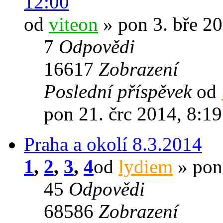
12:00
od
viteon
» pon 3. bře 20
7
Odpovědi
16617
Zobrazení
Poslední příspěvek
od
pon 21. črc 2014, 8:19
Praha a okolí 8.3.2014
1
,
2
,
3
,
4
od
lydiem
» pon 
45
Odpovědi
68586
Zobrazení