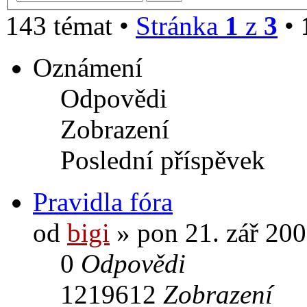
143 témat •
Stránka
1
z
3
•
Oznámení
Odpovědi
Zobrazení
Poslední příspěvek
Pravidla fóra
od
bigi
» pon 21. zář 200
0
Odpovědi
1219612
Zobrazení