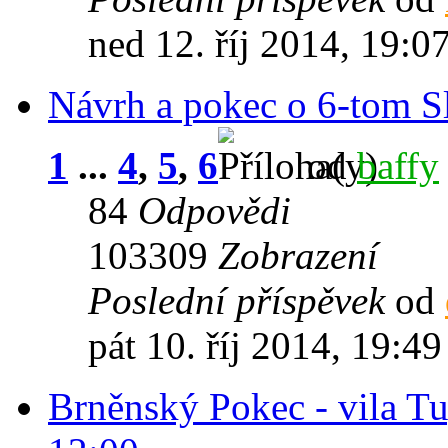
ned 12. říj 2014, 19:0
Návrh a pokec o 6-tom 
1
...
4
,
5
,
6
od
baffy
84
Odpovědi
103309
Zobrazení
Poslední příspěvek
od
pát 10. říj 2014, 19:49
Brněnský Pokec - vila Tu