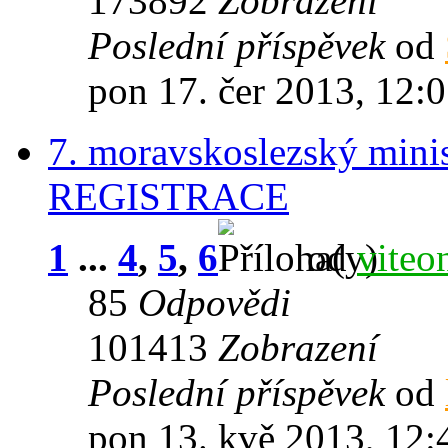
173892
Zobrazení
Poslední příspěvek
od
pon 17. čer 2013, 12:
7. moravskoslezský mini
REGISTRACE
1
...
4
,
5
,
6
od
viteo
85
Odpovědi
101413
Zobrazení
Poslední příspěvek
od
pon 13. kvě 2013, 12: