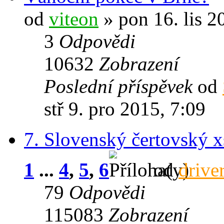
od
viteon
» pon 16. lis 2
3
Odpovědi
10632
Zobrazení
Poslední příspěvek
od
stř 9. pro 2015, 7:09
7. Slovenský čertovský x
1
...
4
,
5
,
6
od
drive
79
Odpovědi
115083
Zobrazení