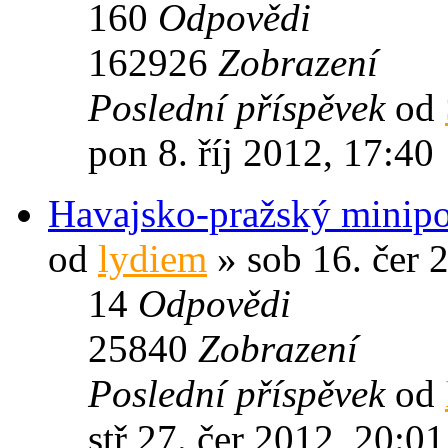
160
Odpovědi
162926
Zobrazení
Poslední příspěvek
od
pon 8. říj 2012, 17:40
Havajsko-pražský minipo
od
lydiem
» sob 16. čer 
14
Odpovědi
25840
Zobrazení
Poslední příspěvek
od
stř 27. čer 2012, 20:01