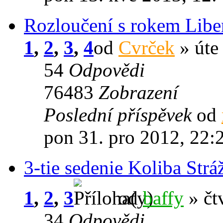
Rozloučení s rokem Libe
1
,
2
,
3
,
4
od
Cvrček
» úte
54
Odpovědi
76483
Zobrazení
Poslední příspěvek
od
pon 31. pro 2012, 22:
3-tie sedenie Koliba Strá
1
,
2
,
3
od
baffy
» čt
34
Odpovědi