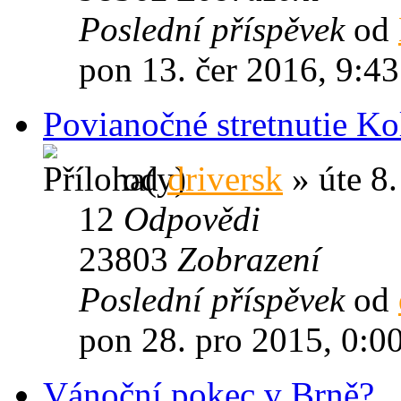
Poslední příspěvek
od
pon 13. čer 2016, 9:43
Povianočné stretnutie Ko
od
driversk
» úte 8.
12
Odpovědi
23803
Zobrazení
Poslední příspěvek
od
pon 28. pro 2015, 0:0
Vánoční pokec v Brně?