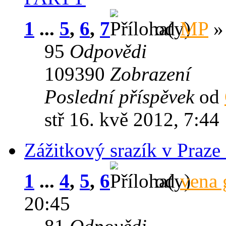
1
...
5
,
6
,
7
od
MP
» 
95
Odpovědi
109390
Zobrazení
Poslední příspěvek
od
stř 16. kvě 2012, 7:44
Zážitkový srazík v Praze
1
...
4
,
5
,
6
od
vena 
20:45