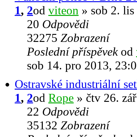
1
,
2
od
viteon
» sob 2. lis
20
Odpovědi
32275
Zobrazení
Poslední příspěvek
od
sob 14. pro 2013, 23:
Ostravské industriální se
1
,
2
od
Rope
» čtv 26. zá
22
Odpovědi
35132
Zobrazení