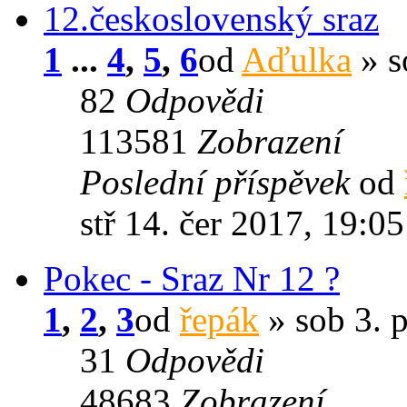
12.československý sraz
1
...
4
,
5
,
6
od
Aďulka
» s
82
Odpovědi
113581
Zobrazení
Poslední příspěvek
od
stř 14. čer 2017, 19:05
Pokec - Sraz Nr 12 ?
1
,
2
,
3
od
řepák
» sob 3. 
31
Odpovědi
48683
Zobrazení