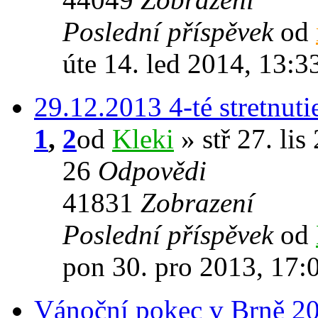
Poslední příspěvek
od
úte 14. led 2014, 13:3
29.12.2013 4-té stretnuti
1
,
2
od
Kleki
» stř 27. lis
26
Odpovědi
41831
Zobrazení
Poslední příspěvek
od
pon 30. pro 2013, 17:
Vánoční pokec v Brně 2