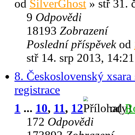
od
SilverGhost
» stř 31. 
9
Odpovědi
18193
Zobrazení
Poslední příspěvek
od
stř 14. srp 2013, 14:21
8. Československý xsara s
registrace
1
...
10
,
11
,
12
od
R
172
Odpovědi