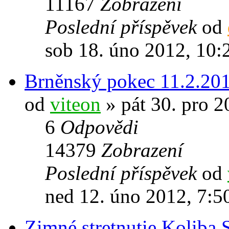
11167
Zobrazení
Poslední příspěvek
od
sob 18. úno 2012, 10:
Brněnský pokec 11.2.201
od
viteon
» pát 30. pro 2
6
Odpovědi
14379
Zobrazení
Poslední příspěvek
od
ned 12. úno 2012, 7:5
Zimné stretnutie Koliba 