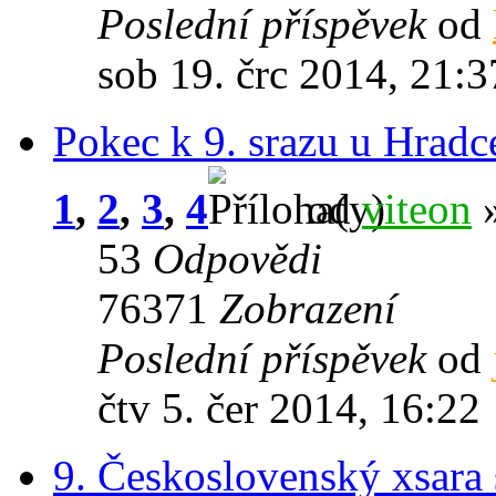
Poslední příspěvek
od
sob 19. črc 2014, 21:3
Pokec k 9. srazu u Hradc
1
,
2
,
3
,
4
od
viteon
»
53
Odpovědi
76371
Zobrazení
Poslední příspěvek
od
čtv 5. čer 2014, 16:22
9. Československý xsara 