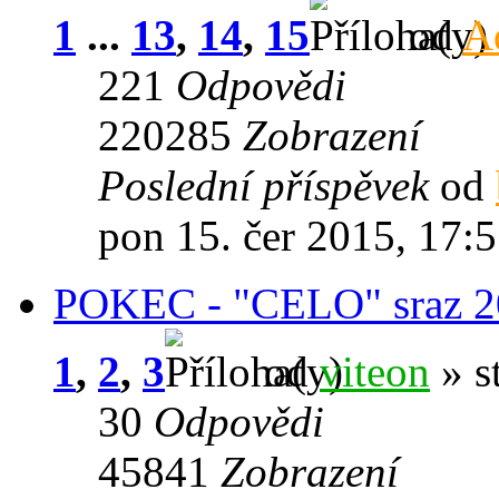
1
...
13
,
14
,
15
od
A
221
Odpovědi
220285
Zobrazení
Poslední příspěvek
od
pon 15. čer 2015, 17:
POKEC - "CELO" sraz 2
1
,
2
,
3
od
viteon
» s
30
Odpovědi
45841
Zobrazení