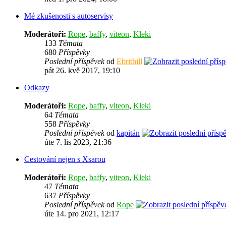
Mé zkušenosti s autoservisy
Moderátoři:
Rope
,
baffy
,
viteon
,
Kleki
133
Témata
680
Příspěvky
Poslední příspěvek
od
Ebrithill
pát 26. kvě 2017, 19:10
Odkazy
Moderátoři:
Rope
,
baffy
,
viteon
,
Kleki
64
Témata
558
Příspěvky
Poslední příspěvek
od
kapitán
úte 7. lis 2023, 21:36
Cestování nejen s Xsarou
Moderátoři:
Rope
,
baffy
,
viteon
,
Kleki
47
Témata
637
Příspěvky
Poslední příspěvek
od
Rope
úte 14. pro 2021, 12:17