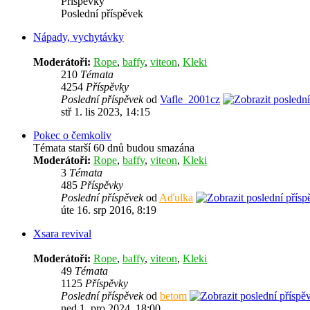
Příspěvky
Poslední příspěvek
Nápady, vychytávky
Moderátoři:
Rope
,
baffy
,
viteon
,
Kleki
210
Témata
4254
Příspěvky
Poslední příspěvek
od
Vafle_2001cz
stř 1. lis 2023, 14:15
Pokec o čemkoliv
Témata starší 60 dnů budou smazána
Moderátoři:
Rope
,
baffy
,
viteon
,
Kleki
3
Témata
485
Příspěvky
Poslední příspěvek
od
Aďulka
úte 16. srp 2016, 8:19
Xsara revival
Moderátoři:
Rope
,
baffy
,
viteon
,
Kleki
49
Témata
1125
Příspěvky
Poslední příspěvek
od
betom
ned 1. pro 2024, 18:00