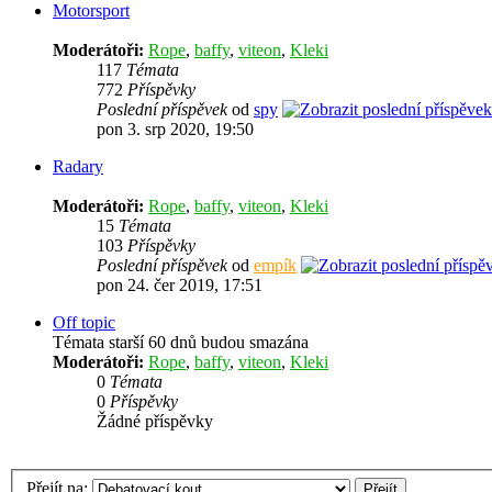
Motorsport
Moderátoři:
Rope
,
baffy
,
viteon
,
Kleki
117
Témata
772
Příspěvky
Poslední příspěvek
od
spy
pon 3. srp 2020, 19:50
Radary
Moderátoři:
Rope
,
baffy
,
viteon
,
Kleki
15
Témata
103
Příspěvky
Poslední příspěvek
od
empík
pon 24. čer 2019, 17:51
Off topic
Témata starší 60 dnů budou smazána
Moderátoři:
Rope
,
baffy
,
viteon
,
Kleki
0
Témata
0
Příspěvky
Žádné příspěvky
Přejít na: