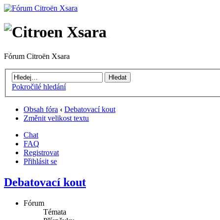
Fórum Citroën Xsara
Pokročilé hledání
Obsah fóra
‹
Debatovací kout
Změnit velikost textu
Chat
FAQ
Registrovat
Přihlásit se
Debatovací kout
Fórum
Témata