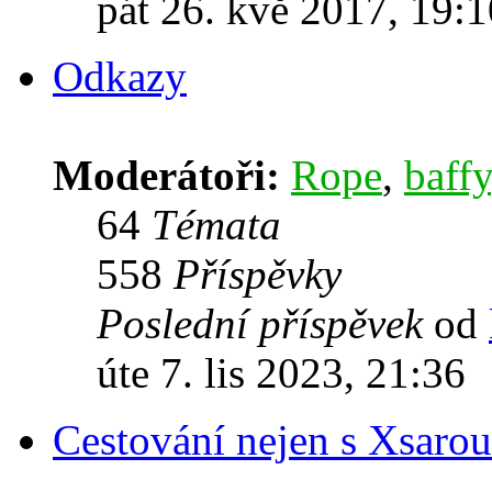
pát 26. kvě 2017, 19:1
Odkazy
Moderátoři:
Rope
,
baffy
64
Témata
558
Příspěvky
Poslední příspěvek
od
úte 7. lis 2023, 21:36
Cestování nejen s Xsarou