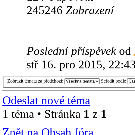
245246
Zobrazení
Poslední příspěvek
od
stř 16. pro 2015, 22:4
Zobrazit témata za předchozí:
Seřadit podle
Odeslat nové téma
1 téma • Stránka
1
z
1
Zpět na Obsah fóra