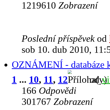
1219610
Zobrazení
Poslední příspěvek
od
sob 10. dub 2010, 11:
OZNÁMENÍ - databáze k
1
...
10
,
11
,
12
od
vi
166
Odpovědi
301767
Zobrazení