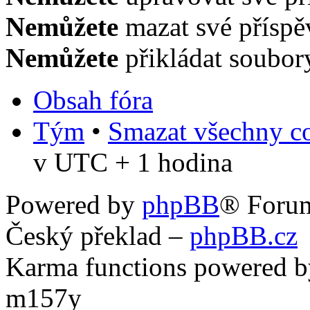
Nemůžete
mazat své příspě
Nemůžete
přikládat soubor
Obsah fóra
Tým
•
Smazat všechny co
v UTC + 1 hodina
Powered by
phpBB
® Foru
Český překlad –
phpBB.cz
Karma functions powered
m157y