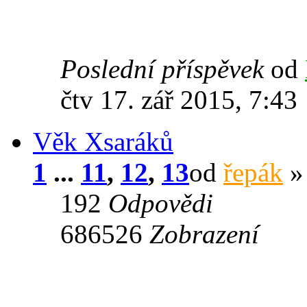
Poslední příspěvek
od
čtv 17. zář 2015, 7:43
Věk Xsaráků
1
...
11
,
12
,
13
od
řepák
» 
192
Odpovědi
686526
Zobrazení