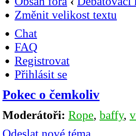
Obsah fóra
‹
Debatovací 
Změnit velikost textu
Chat
FAQ
Registrovat
Přihlásit se
Pokec o čemkoliv
Moderátoři:
Rope
,
baffy
,
v
Odeslat nové téma