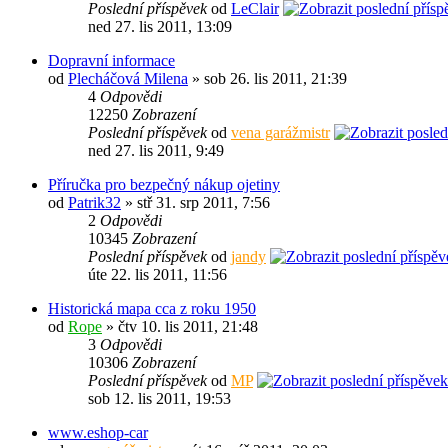
Poslední příspěvek
od
LeClair
ned 27. lis 2011, 13:09
Dopravní informace
od
Plecháčová Milena
» sob 26. lis 2011, 21:39
4
Odpovědi
12250
Zobrazení
Poslední příspěvek
od
vena garážmistr
ned 27. lis 2011, 9:49
Příručka pro bezpečný nákup ojetiny
od
Patrik32
» stř 31. srp 2011, 7:56
2
Odpovědi
10345
Zobrazení
Poslední příspěvek
od
jandy
úte 22. lis 2011, 11:56
Historická mapa cca z roku 1950
od
Rope
» čtv 10. lis 2011, 21:48
3
Odpovědi
10306
Zobrazení
Poslední příspěvek
od
MP
sob 12. lis 2011, 19:53
www.eshop-car