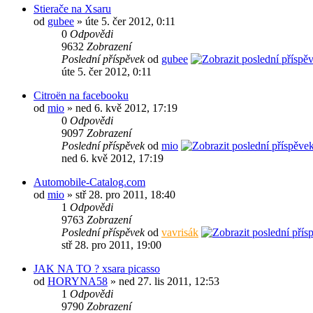
Stierače na Xsaru
od
gubee
» úte 5. čer 2012, 0:11
0
Odpovědi
9632
Zobrazení
Poslední příspěvek
od
gubee
úte 5. čer 2012, 0:11
Citroën na facebooku
od
mio
» ned 6. kvě 2012, 17:19
0
Odpovědi
9097
Zobrazení
Poslední příspěvek
od
mio
ned 6. kvě 2012, 17:19
Automobile-Catalog.com
od
mio
» stř 28. pro 2011, 18:40
1
Odpovědi
9763
Zobrazení
Poslední příspěvek
od
vavrisák
stř 28. pro 2011, 19:00
JAK NA TO ? xsara picasso
od
HORYNA58
» ned 27. lis 2011, 12:53
1
Odpovědi
9790
Zobrazení