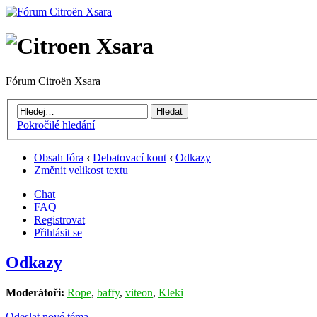
Fórum Citroën Xsara
Pokročilé hledání
Obsah fóra
‹
Debatovací kout
‹
Odkazy
Změnit velikost textu
Chat
FAQ
Registrovat
Přihlásit se
Odkazy
Moderátoři:
Rope
,
baffy
,
viteon
,
Kleki
Odeslat nové téma