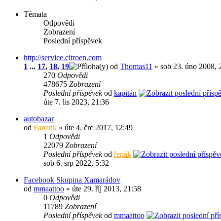
Témata
Odpovědi
Zobrazení
Poslední příspěvek
http://service.citroen.com
1
...
17
,
18
,
19
od
Thomas11
» sob 23. úno 2008, 
270
Odpovědi
478675
Zobrazení
Poslední příspěvek
od
kapitán
úte 7. lis 2023, 21:36
autobazar
od
Fanatik
» úte 4. črc 2017, 12:49
1
Odpovědi
22079
Zobrazení
Poslední příspěvek
od
řepák
sob 6. srp 2022, 5:32
Facebook Skupina Xamarádov
od
mmaattoo
» úte 29. říj 2013, 21:58
0
Odpovědi
11789
Zobrazení
Poslední příspěvek
od
mmaattoo