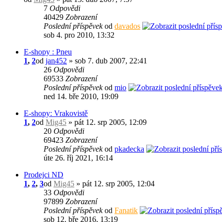
7
Odpovědi
40429
Zobrazení
Poslední příspěvek
od
davados
sob 4. pro 2010, 13:32
E-shopy : Pneu
1
,
2
od
jan452
» sob 7. dub 2007, 22:41
26
Odpovědi
69533
Zobrazení
Poslední příspěvek
od
mio
ned 14. bře 2010, 19:09
E-shopy: Vrakovistě
1
,
2
od
Mig45
» pát 12. srp 2005, 12:09
20
Odpovědi
69423
Zobrazení
Poslední příspěvek
od
pkadecka
úte 26. říj 2021, 16:14
Prodejci ND
1
,
2
,
3
od
Mig45
» pát 12. srp 2005, 12:04
33
Odpovědi
97899
Zobrazení
Poslední příspěvek
od
Fanatik
sob 12. bře 2016, 13:19