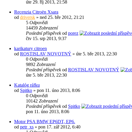
úte 29. říj 2013, 21:58
Recenzia Citroën Xsara
od
driversk
» ned 25. bře 2012, 21:21
5
Odpovědi
14459
Zobrazení
Poslední příspěvek
od
porez
čtv 15. srp 2013, 9:37
karikatury citroen
od
ROSTISLAV NOVOTNÝ
» úte 5. bře 2013, 22:30
0
Odpovědi
9892
Zobrazení
Poslední příspěvek
od
ROSTISLAV NOVOTNÝ
úte 5. bře 2013, 22:30
Katalóg ráfku
od
Spitko
» pon 11. úno 2013, 8:06
0
Odpovědi
10142
Zobrazení
Poslední příspěvek
od
Spitko
pon 11. úno 2013, 8:06
Motor PSA BMW EP6DT, EP6.
od
petr_xs
» pon 17. zář 2012, 6:40