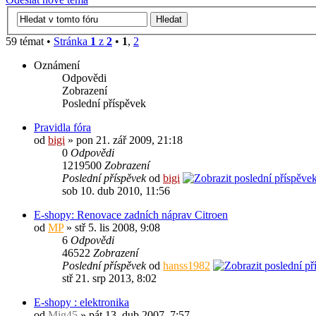
59 témat •
Stránka
1
z
2
•
1
,
2
Oznámení
Odpovědi
Zobrazení
Poslední příspěvek
Pravidla fóra
od
bigi
» pon 21. zář 2009, 21:18
0
Odpovědi
1219500
Zobrazení
Poslední příspěvek
od
bigi
sob 10. dub 2010, 11:56
E-shopy: Renovace zadních náprav Citroen
od
MP
» stř 5. lis 2008, 9:08
6
Odpovědi
46522
Zobrazení
Poslední příspěvek
od
hanss1982
stř 21. srp 2013, 8:02
E-shopy : elektronika
od
Mig45
» pát 13. dub 2007, 7:57