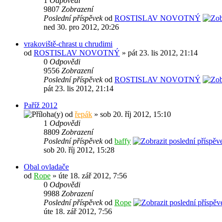
1
Odpovědi
9807
Zobrazení
Poslední příspěvek
od
ROSTISLAV NOVOTNÝ
ned 30. pro 2012, 20:26
vrakoviště-chrast u chrudimi
od
ROSTISLAV NOVOTNÝ
» pát 23. lis 2012, 21:14
0
Odpovědi
9556
Zobrazení
Poslední příspěvek
od
ROSTISLAV NOVOTNÝ
pát 23. lis 2012, 21:14
Paříž 2012
od
řepák
» sob 20. říj 2012, 15:10
1
Odpovědi
8809
Zobrazení
Poslední příspěvek
od
baffy
sob 20. říj 2012, 15:28
Obal ovladače
od
Rope
» úte 18. zář 2012, 7:56
0
Odpovědi
9988
Zobrazení
Poslední příspěvek
od
Rope
úte 18. zář 2012, 7:56