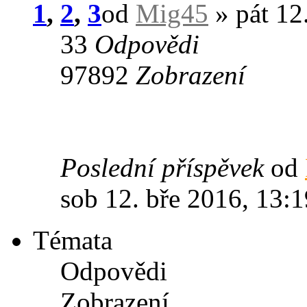
1
,
2
,
3
od
Mig45
» pát 12
33
Odpovědi
97892
Zobrazení
Poslední příspěvek
od
sob 12. bře 2016, 13:1
Témata
Odpovědi
Zobrazení