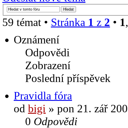
59 témat •
Stránka
1
z
2
•
1
Oznámení
Odpovědi
Zobrazení
Poslední příspěvek
Pravidla fóra
od
bigi
» pon 21. zář 200
0
Odpovědi