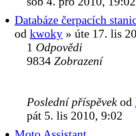
sob 4. pro 2010, 19:02
Databáze čerpacích stani
od
kwoky
» úte 17. lis 2
1
Odpovědi
9834
Zobrazení
Poslední příspěvek
od
pát 5. lis 2010, 9:02
Moto Assistant