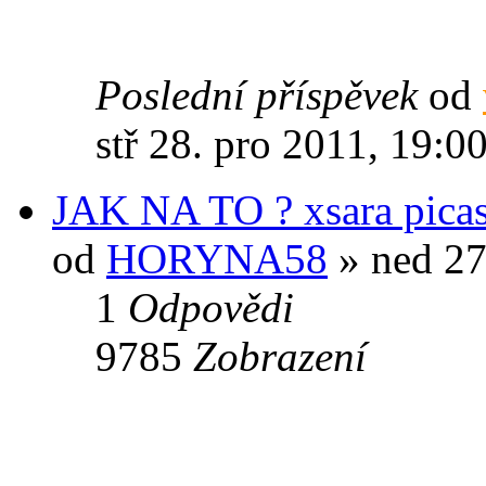
Poslední příspěvek
od
stř 28. pro 2011, 19:0
JAK NA TO ? xsara pica
od
HORYNA58
» ned 27.
1
Odpovědi
9785
Zobrazení