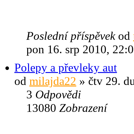
Poslední příspěvek
od
pon 16. srp 2010, 22:
Polepy a převleky aut
od
milajda22
» čtv 29. d
3
Odpovědi
13080
Zobrazení