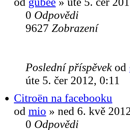
od
gubee
» úte 5. čer 201
0
Odpovědi
9627
Zobrazení
Poslední příspěvek
od
úte 5. čer 2012, 0:11
Citroën na facebooku
od
mio
» ned 6. kvě 2012
0
Odpovědi