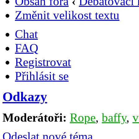
Obsah fóra
‹
Debatovací 
Změnit velikost textu
Chat
FAQ
Registrovat
Přihlásit se
Odkazy
Moderátoři:
Rope
,
baffy
,
v
Odeslat nové téma