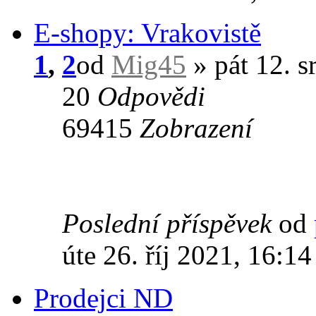
E-shopy: Vrakovistě
1
,
2
od
Mig45
» pát 12. s
20
Odpovědi
69415
Zobrazení
Poslední příspěvek
od
úte 26. říj 2021, 16:14
Prodejci ND