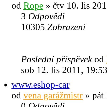
od
Rope
» čtv 10. lis 20
3
Odpovědi
10305
Zobrazení
Poslední příspěvek
od
sob 12. lis 2011, 19:5
www.eshop-car
od
vena garážmistr
» pát 
0
Odpovědi