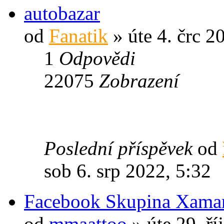
autobazar
od
Fanatik
» úte 4. črc 2
1
Odpovědi
22075
Zobrazení
Poslední příspěvek
od
sob 6. srp 2022, 5:32
Facebook Skupina Xama
od
mmaattoo
» úte 29. ří