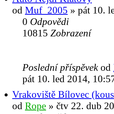
od
Muf_2005
» pát 10. l
0
Odpovědi
10815
Zobrazení
Poslední příspěvek
od
pát 10. led 2014, 10:5
Vrakoviště Bílovec (kou
od
Rope
» čtv 22. dub 2