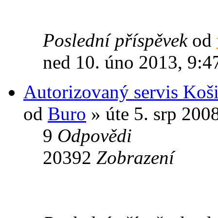
Poslední příspěvek
od
ned 10. úno 2013, 9:4
Autorizovaný servis Koš
od
Buro
» úte 5. srp 200
9
Odpovědi
20392
Zobrazení