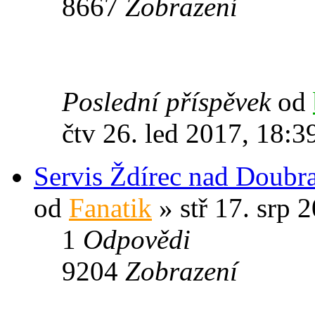
8667
Zobrazení
Poslední příspěvek
od
čtv 26. led 2017, 18:3
Servis Ždírec nad Doubr
od
Fanatik
» stř 17. srp 
1
Odpovědi
9204
Zobrazení