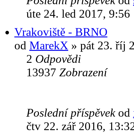
Poslední příspěvek
od
úte 24. led 2017, 9:56
Vrakoviště - BRNO
od
MarekX
» pát 23. říj 
2
Odpovědi
13937
Zobrazení
Poslední příspěvek
od
čtv 22. zář 2016, 13:3