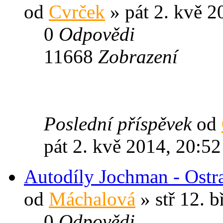
od
Cvrček
» pát 2. kvě 2
0
Odpovědi
11668
Zobrazení
Poslední příspěvek
od
pát 2. kvě 2014, 20:52
Autodíly Jochman - Ostr
od
Máchalová
» stř 12. b
0
Odpovědi