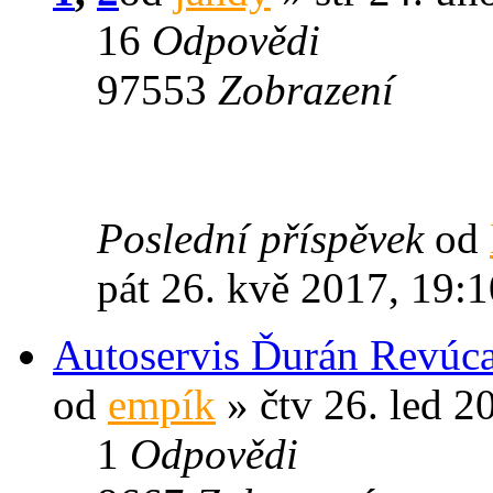
16
Odpovědi
97553
Zobrazení
Poslední příspěvek
od
pát 26. kvě 2017, 19:1
Autoservis Ďurán Revúc
od
empík
» čtv 26. led 2
1
Odpovědi