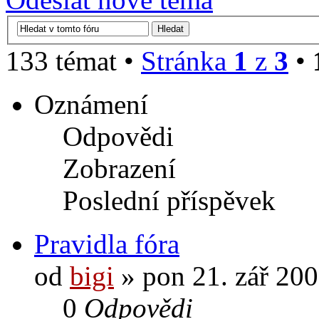
133 témat •
Stránka
1
z
3
•
Oznámení
Odpovědi
Zobrazení
Poslední příspěvek
Pravidla fóra
od
bigi
» pon 21. zář 200
0
Odpovědi