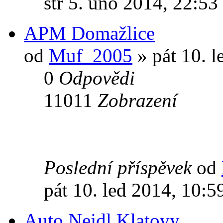
stř 5. úno 2014, 22:53
APM Domažlice
od
Muf_2005
» pát 10. l
0
Odpovědi
11011
Zobrazení
Poslední příspěvek
od
pát 10. led 2014, 10:5
Auto Nejdl Klatovy