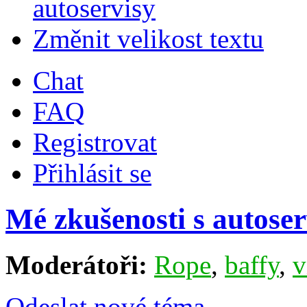
autoservisy
Změnit velikost textu
Chat
FAQ
Registrovat
Přihlásit se
Mé zkušenosti s autoser
Moderátoři:
Rope
,
baffy
,
v
Odeslat nové téma