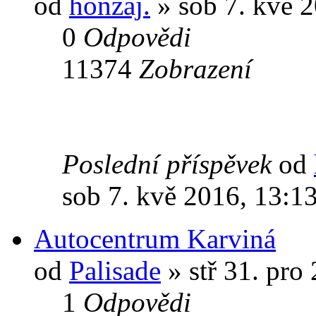
od
honzaj.
» sob 7. kvě 
0
Odpovědi
11374
Zobrazení
Poslední příspěvek
od
sob 7. kvě 2016, 13:1
Autocentrum Karviná
od
Palisade
» stř 31. pro
1
Odpovědi