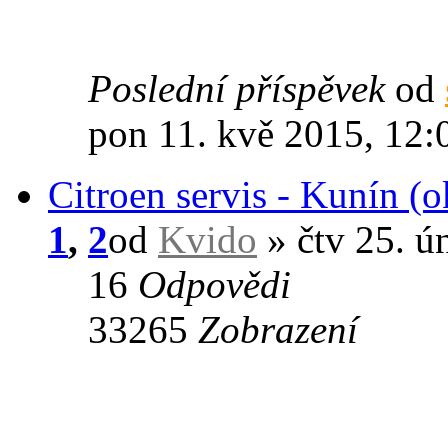
Poslední příspěvek
od
pon 11. kvě 2015, 12:
Citroen servis - Kunín (o
1
,
2
od
Kvido
» čtv 25. ú
16
Odpovědi
33265
Zobrazení