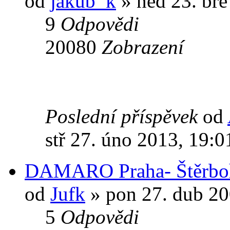
od
jakub_k
» ned 23. bře
9
Odpovědi
20080
Zobrazení
Poslední příspěvek
od
stř 27. úno 2013, 19:0
DAMARO Praha- Štěrbo
od
Jufk
» pon 27. dub 20
5
Odpovědi