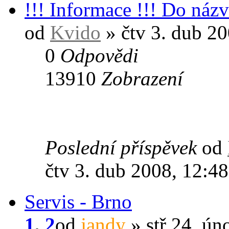
!!! Informace !!! Do názv
od
Kvido
» čtv 3. dub 20
0
Odpovědi
13910
Zobrazení
Poslední příspěvek
od
čtv 3. dub 2008, 12:48
Servis - Brno
1
,
2
od
jandy
» stř 24. ún