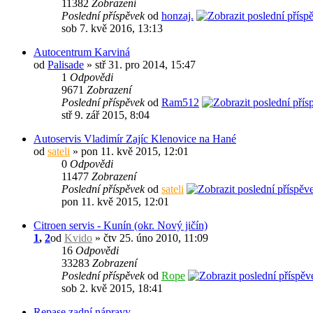
11382
Zobrazení
Poslední příspěvek
od
honzaj.
sob 7. kvě 2016, 13:13
Autocentrum Karviná
od
Palisade
» stř 31. pro 2014, 15:47
1
Odpovědi
9671
Zobrazení
Poslední příspěvek
od
Ram512
stř 9. zář 2015, 8:04
Autoservis Vladimír Zajíc Klenovice na Hané
od
sateli
» pon 11. kvě 2015, 12:01
0
Odpovědi
11477
Zobrazení
Poslední příspěvek
od
sateli
pon 11. kvě 2015, 12:01
Citroen servis - Kunín (okr. Nový jičín)
1
,
2
od
Kvido
» čtv 25. úno 2010, 11:09
16
Odpovědi
33283
Zobrazení
Poslední příspěvek
od
Rope
sob 2. kvě 2015, 18:41
Repase zadní nápravy