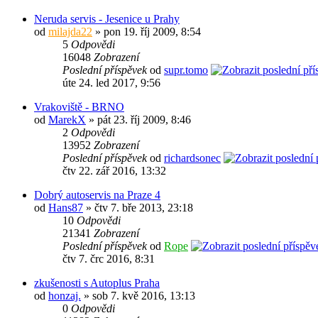
Neruda servis - Jesenice u Prahy
od
milajda22
» pon 19. říj 2009, 8:54
5
Odpovědi
16048
Zobrazení
Poslední příspěvek
od
supr.tomo
úte 24. led 2017, 9:56
Vrakoviště - BRNO
od
MarekX
» pát 23. říj 2009, 8:46
2
Odpovědi
13952
Zobrazení
Poslední příspěvek
od
richardsonec
čtv 22. zář 2016, 13:32
Dobrý autoservis na Praze 4
od
Hans87
» čtv 7. bře 2013, 23:18
10
Odpovědi
21341
Zobrazení
Poslední příspěvek
od
Rope
čtv 7. črc 2016, 8:31
zkušenosti s Autoplus Praha
od
honzaj.
» sob 7. kvě 2016, 13:13
0
Odpovědi