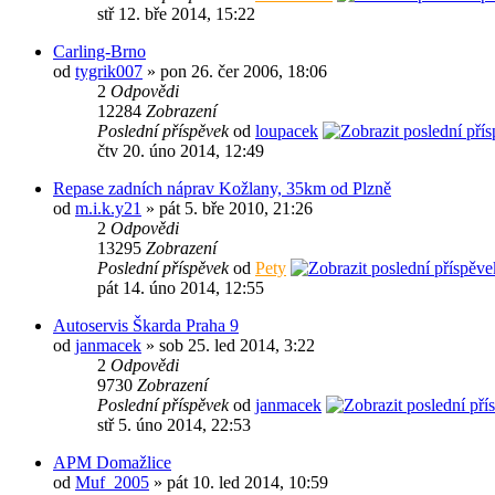
stř 12. bře 2014, 15:22
Carling-Brno
od
tygrik007
» pon 26. čer 2006, 18:06
2
Odpovědi
12284
Zobrazení
Poslední příspěvek
od
loupacek
čtv 20. úno 2014, 12:49
Repase zadních náprav Kožlany, 35km od Plzně
od
m.i.k.y21
» pát 5. bře 2010, 21:26
2
Odpovědi
13295
Zobrazení
Poslední příspěvek
od
Pety
pát 14. úno 2014, 12:55
Autoservis Škarda Praha 9
od
janmacek
» sob 25. led 2014, 3:22
2
Odpovědi
9730
Zobrazení
Poslední příspěvek
od
janmacek
stř 5. úno 2014, 22:53
APM Domažlice
od
Muf_2005
» pát 10. led 2014, 10:59