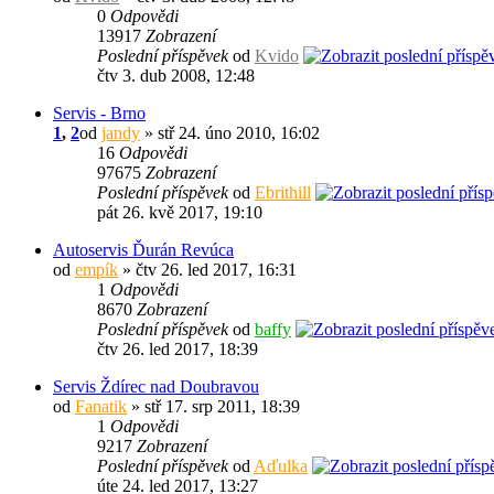
0
Odpovědi
13917
Zobrazení
Poslední příspěvek
od
Kvido
čtv 3. dub 2008, 12:48
Servis - Brno
1
,
2
od
jandy
» stř 24. úno 2010, 16:02
16
Odpovědi
97675
Zobrazení
Poslední příspěvek
od
Ebrithill
pát 26. kvě 2017, 19:10
Autoservis Ďurán Revúca
od
empík
» čtv 26. led 2017, 16:31
1
Odpovědi
8670
Zobrazení
Poslední příspěvek
od
baffy
čtv 26. led 2017, 18:39
Servis Ždírec nad Doubravou
od
Fanatik
» stř 17. srp 2011, 18:39
1
Odpovědi
9217
Zobrazení
Poslední příspěvek
od
Aďulka
úte 24. led 2017, 13:27