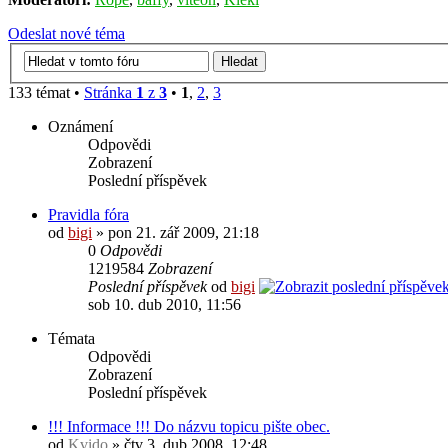
Odeslat nové téma
133 témat •
Stránka
1
z
3
•
1
,
2
,
3
Oznámení
Odpovědi
Zobrazení
Poslední příspěvek
Pravidla fóra
od
bigi
» pon 21. zář 2009, 21:18
0
Odpovědi
1219584
Zobrazení
Poslední příspěvek
od
bigi
sob 10. dub 2010, 11:56
Témata
Odpovědi
Zobrazení
Poslední příspěvek
!!! Informace !!! Do názvu topicu pište obec.
od
Kvido
» čtv 3. dub 2008, 12:48