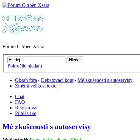
Fórum Citroën Xsara
Pokročilé hledání
Obsah fóra
‹
Debatovací kout
‹
Mé zkušenosti s autoservisy
Změnit velikost textu
Chat
FAQ
Registrovat
Přihlásit se
Mé zkušenosti s autoservisy
Moderátoři:
Rope
,
baffy
,
viteon
,
Kleki