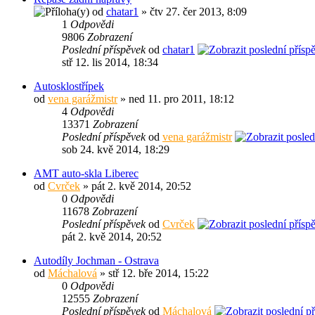
od
chatar1
» čtv 27. čer 2013, 8:09
1
Odpovědi
9806
Zobrazení
Poslední příspěvek
od
chatar1
stř 12. lis 2014, 18:34
Autosklostřípek
od
vena garážmistr
» ned 11. pro 2011, 18:12
4
Odpovědi
13371
Zobrazení
Poslední příspěvek
od
vena garážmistr
sob 24. kvě 2014, 18:29
AMT auto-skla Liberec
od
Cvrček
» pát 2. kvě 2014, 20:52
0
Odpovědi
11678
Zobrazení
Poslední příspěvek
od
Cvrček
pát 2. kvě 2014, 20:52
Autodíly Jochman - Ostrava
od
Máchalová
» stř 12. bře 2014, 15:22
0
Odpovědi
12555
Zobrazení
Poslední příspěvek
od
Máchalová