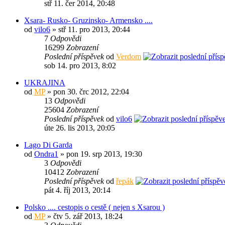
stř 11. čer 2014, 20:48
Xsara- Rusko- Gruzinsko- Armensko ....
od
vilo6
» stř 11. pro 2013, 20:44
7
Odpovědi
16299
Zobrazení
Poslední příspěvek
od
Verdom
sob 14. pro 2013, 8:02
UKRAJINA
od
MP
» pon 30. črc 2012, 22:04
13
Odpovědi
25604
Zobrazení
Poslední příspěvek
od
vilo6
úte 26. lis 2013, 20:05
Lago Di Garda
od
Ondra1
» pon 19. srp 2013, 19:30
3
Odpovědi
10412
Zobrazení
Poslední příspěvek
od
řepák
pát 4. říj 2013, 20:14
Polsko .... cestopis o cestě ( nejen s Xsarou )
od
MP
» čtv 5. zář 2013, 18:24