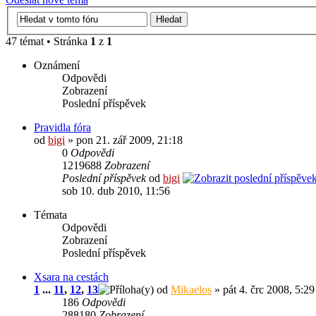
47 témat • Stránka
1
z
1
Oznámení
Odpovědi
Zobrazení
Poslední příspěvek
Pravidla fóra
od
bigi
» pon 21. zář 2009, 21:18
0
Odpovědi
1219688
Zobrazení
Poslední příspěvek
od
bigi
sob 10. dub 2010, 11:56
Témata
Odpovědi
Zobrazení
Poslední příspěvek
Xsara na cestách
1
...
11
,
12
,
13
od
Mikaelos
» pát 4. črc 2008, 5:29
186
Odpovědi
288180
Zobrazení