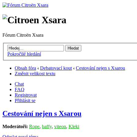
Fórum Citroën Xsara
Pokročilé hledání
Obsah fóra
‹
Debatovací kout
‹
Cestování nejen s Xsarou
Změnit velikost textu
Chat
FAQ
Registrovat
Přihlásit se
Cestování nejen s Xsarou
Moderátoři:
Rope
,
baffy
,
viteon
,
Kleki
Odeslat nové téma