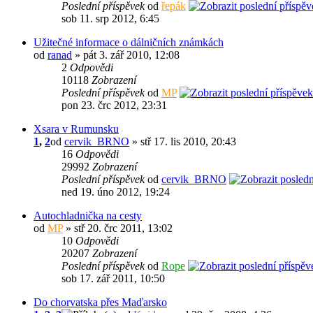
Poslední příspěvek
od
řepák
sob 11. srp 2012, 6:45
Užitečné informace o dálničních známkách
od
ranad
» pát 3. zář 2010, 12:08
2
Odpovědi
10118
Zobrazení
Poslední příspěvek
od
MP
pon 23. črc 2012, 23:31
Xsara v Rumunsku
1
,
2
od
cervik_BRNO
» stř 17. lis 2010, 20:43
16
Odpovědi
29992
Zobrazení
Poslední příspěvek
od
cervik_BRNO
ned 19. úno 2012, 19:24
Autochladnička na cesty
od
MP
» stř 20. črc 2011, 13:02
10
Odpovědi
20207
Zobrazení
Poslední příspěvek
od
Rope
sob 17. zář 2011, 10:50
Do chorvatska přes Maďarsko