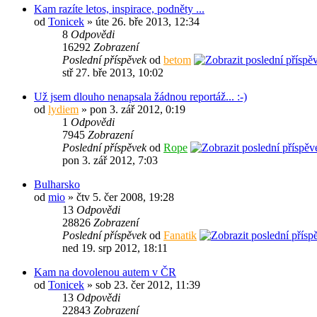
Kam razíte letos, inspirace, podněty ...
od
Tonicek
» úte 26. bře 2013, 12:34
8
Odpovědi
16292
Zobrazení
Poslední příspěvek
od
betom
stř 27. bře 2013, 10:02
Už jsem dlouho nenapsala žádnou reportáž... :-)
od
lydiem
» pon 3. zář 2012, 0:19
1
Odpovědi
7945
Zobrazení
Poslední příspěvek
od
Rope
pon 3. zář 2012, 7:03
Bulharsko
od
mio
» čtv 5. čer 2008, 19:28
13
Odpovědi
28826
Zobrazení
Poslední příspěvek
od
Fanatik
ned 19. srp 2012, 18:11
Kam na dovolenou autem v ČR
od
Tonicek
» sob 23. čer 2012, 11:39
13
Odpovědi
22843
Zobrazení