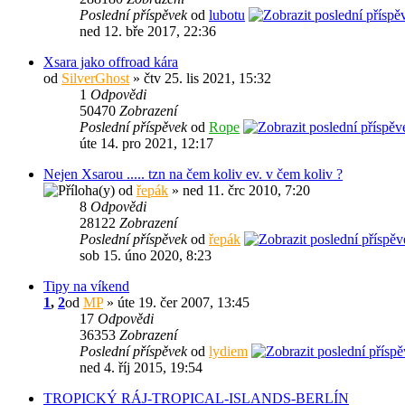
Poslední příspěvek
od
lubotu
ned 12. bře 2017, 22:36
Xsara jako offroad kára
od
SilverGhost
» čtv 25. lis 2021, 15:32
1
Odpovědi
50470
Zobrazení
Poslední příspěvek
od
Rope
úte 14. pro 2021, 12:17
Nejen Xsarou ..... tzn na čem koliv ev. v čem koliv ?
od
řepák
» ned 11. črc 2010, 7:20
8
Odpovědi
28122
Zobrazení
Poslední příspěvek
od
řepák
sob 15. úno 2020, 8:23
Tipy na víkend
1
,
2
od
MP
» úte 19. čer 2007, 13:45
17
Odpovědi
36353
Zobrazení
Poslední příspěvek
od
lydiem
ned 4. říj 2015, 19:54
TROPICKÝ RÁJ-TROPICAL-ISLANDS-BERLÍN