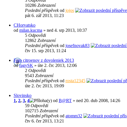
3
Odpovědi
10286
Zobrazení
Poslední příspěvek
od
jojos
pát 6. zář 2013, 11:23
CHorvatsko
od
milan.kucma
» ned 4. srp 2013, 10:37
5
Odpovědi
12862
Zobrazení
Poslední příspěvek
od
josefnovak83
čtv 15. srp 2013, 11:24
Foto citroenov z dovoleniek 2013
od
ragySK
» úte 2. črc 2013, 12:06
2
Odpovědi
9543
Zobrazení
Poslední příspěvek
od
rosta12345
úte 2. črc 2013, 19:09
Slovinsko
1
,
2
,
3
,
4
od
B@RT
» ned 20. dub 2008, 14:26
59
Odpovědi
102715
Zobrazení
Poslední příspěvek
od
atomm32
čtv 6. čer 2013, 13:21