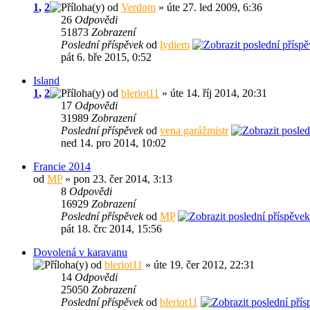
1
,
2
od
Verdom
» úte 27. led 2009, 6:36
26
Odpovědi
51873
Zobrazení
Poslední příspěvek
od
lydiem
pát 6. bře 2015, 0:52
Island
1
,
2
od
bleriot11
» úte 14. říj 2014, 20:31
17
Odpovědi
31989
Zobrazení
Poslední příspěvek
od
vena garážmistr
ned 14. pro 2014, 10:02
Francie 2014
od
MP
» pon 23. čer 2014, 3:13
8
Odpovědi
16929
Zobrazení
Poslední příspěvek
od
MP
pát 18. črc 2014, 15:56
Dovolená v karavanu
od
bleriot11
» úte 19. čer 2012, 22:31
14
Odpovědi
25050
Zobrazení
Poslední příspěvek
od
bleriot11