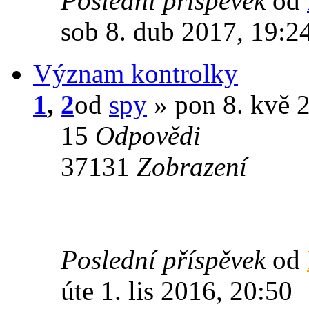
Poslední příspěvek
od
sob 8. dub 2017, 19:2
Význam kontrolky
1
,
2
od
spy
» pon 8. kvě 
15
Odpovědi
37131
Zobrazení
Poslední příspěvek
od
úte 1. lis 2016, 20:50