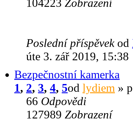
104223
Zobrazení
Poslední příspěvek
od
úte 3. zář 2019, 15:38
Bezpečnostní kamerka
1
,
2
,
3
,
4
,
5
od
lydiem
» p
66
Odpovědi
127989
Zobrazení