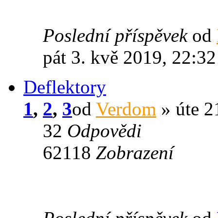
Poslední příspěvek
od
pát 3. kvě 2019, 22:32
Deflektory
1
,
2
,
3
od
Verdom
» úte 21
32
Odpovědi
62118
Zobrazení