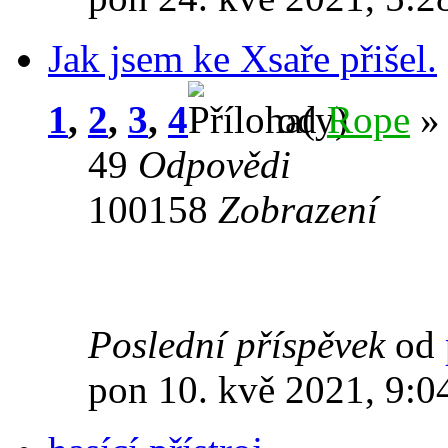
Jak jsem ke Xsaře přišel.
1
,
2
,
3
,
4
od
Rope
» 
49
Odpovědi
100158
Zobrazení
Poslední příspěvek
od
pon 10. kvě 2021, 9:0