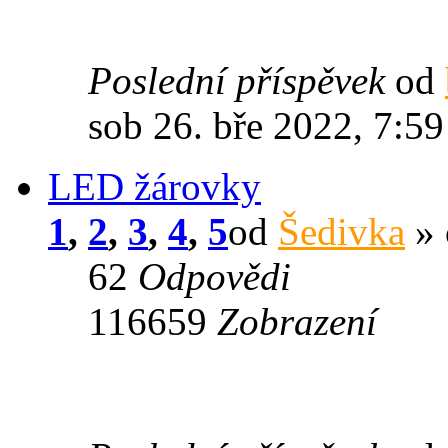
Poslední příspěvek
od
sob 26. bře 2022, 7:59
LED žárovky
1
,
2
,
3
,
4
,
5
od
Šedivka
» 
62
Odpovědi
116659
Zobrazení