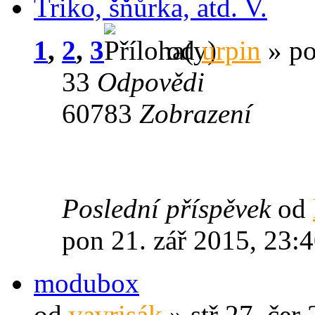
Triko, šňůrka, atd. V.
1
,
2
,
3
od
urpin
» po
33
Odpovědi
60783
Zobrazení
Poslední příspěvek
od
pon 21. zář 2015, 23:
modubox
od
vavrisák
» stř 27. čer