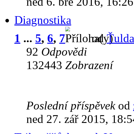
ned 6. bře 2016, 16:26
Diagnostika
1
...
5
,
6
,
7
od
Ťuld
92
Odpovědi
132443
Zobrazení
Poslední příspěvek
od
ned 27. zář 2015, 18:5