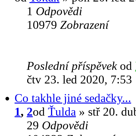
1
Odpovědi
10979
Zobrazení
Poslední příspěvek
od
čtv 23. led 2020, 7:53
Co takhle jiné sedačky...
1
,
2
od
Ťulda
» stř 20. du
29
Odpovědi