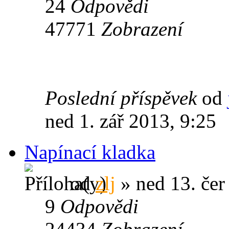
24
Odpovědi
47771
Zobrazení
Poslední příspěvek
od
ned 1. zář 2013, 9:25
Napínací kladka
od
zlj
» ned 13. čer
9
Odpovědi