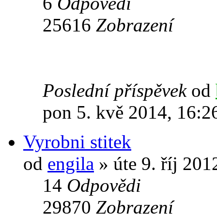
6
Odpovědi
25616
Zobrazení
Poslední příspěvek
od
pon 5. kvě 2014, 16:2
Vyrobni stitek
od
engila
» úte 9. říj 201
14
Odpovědi
29870
Zobrazení