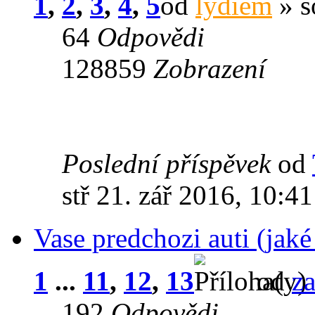
1
,
2
,
3
,
4
,
5
od
lydiem
» s
64
Odpovědi
128859
Zobrazení
Poslední příspěvek
od
stř 21. zář 2016, 10:41
Vase predchozi auti (jak
1
...
11
,
12
,
13
od
z
192
Odpovědi