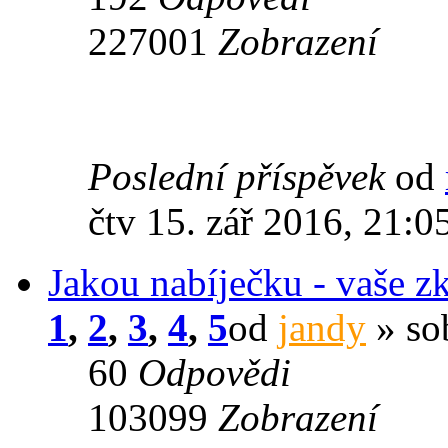
227001
Zobrazení
Poslední příspěvek
od
čtv 15. zář 2016, 21:0
Jakou nabíječku - vaše z
1
,
2
,
3
,
4
,
5
od
jandy
» so
60
Odpovědi
103099
Zobrazení