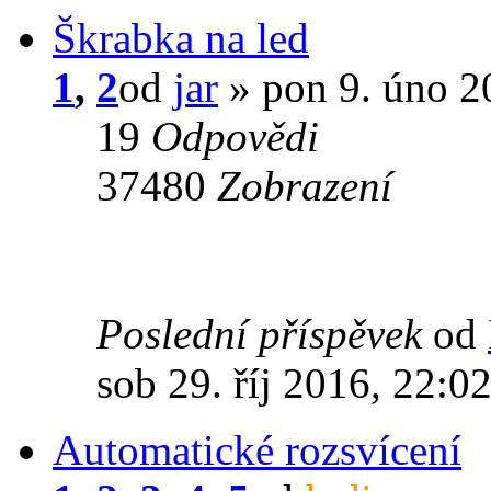
Škrabka na led
1
,
2
od
jar
» pon 9. úno 2
19
Odpovědi
37480
Zobrazení
Poslední příspěvek
od
sob 29. říj 2016, 22:0
Automatické rozsvícení