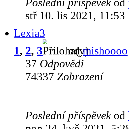
Poslední příspěvek
od
stř 10. lis 2021, 11:53
Lexia3
1
,
2
,
3
od
mishoooo
37
Odpovědi
74337
Zobrazení
Poslední příspěvek
od
pon 24. kvě 2021, 5:2