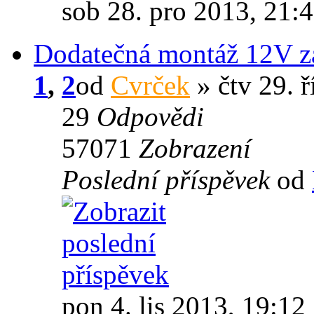
sob 28. pro 2013, 21:
Dodatečná montáž 12V z
1
,
2
od
Cvrček
» čtv 29. ř
29
Odpovědi
57071
Zobrazení
Poslední příspěvek
od
pon 4. lis 2013, 19:12