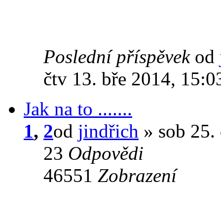
Poslední příspěvek
od
čtv 13. bře 2014, 15:0
Jak na to .......
1
,
2
od
jindřich
» sob 25.
23
Odpovědi
46551
Zobrazení