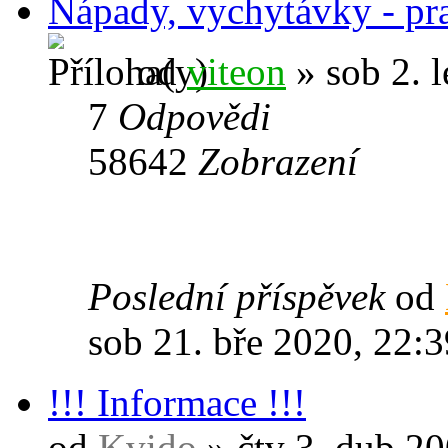
Nápady, vychytávky - pr
od
viteon
» sob 2. 
7
Odpovědi
58642
Zobrazení
Poslední příspěvek
od
sob 21. bře 2020, 22:3
!!! Informace !!!
od
Kvido
» čtv 3. dub 20