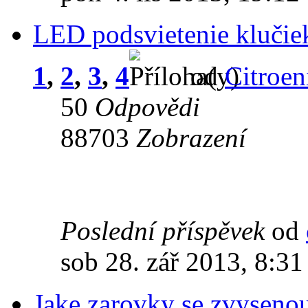
LED podsvietenie klučie
1
,
2
,
3
,
4
od
Citroen
50
Odpovědi
88703
Zobrazení
Poslední příspěvek
od
sob 28. zář 2013, 8:31
Jake zarovky se zvysenou 