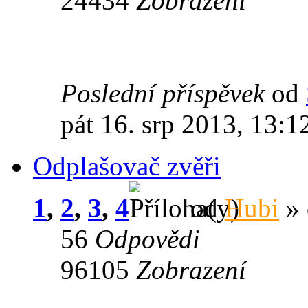
24434
Zobrazení
Poslední příspěvek
od
pát 16. srp 2013, 13:1
Odplašovač zvěři
1
,
2
,
3
,
4
od
Hubi
» 
56
Odpovědi
96105
Zobrazení