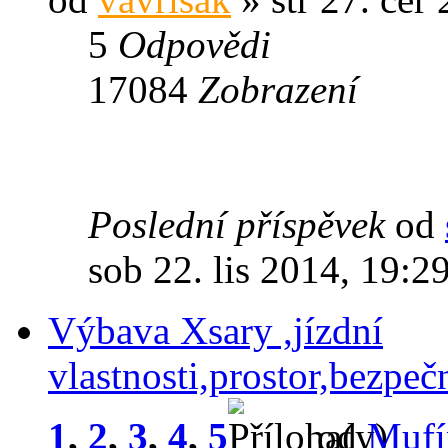
5
Odpovědi
17084
Zobrazení
Poslední příspěvek
od
sob 22. lis 2014, 19:2
Výbava Xsary ,jízdní
vlastnosti,prostor,bezpeč
1
,
2
,
3
,
4
,
5
od
Mufí