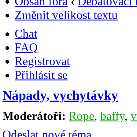
Obsah fóra
‹
Debatovací 
Změnit velikost textu
Chat
FAQ
Registrovat
Přihlásit se
Nápady, vychytávky
Moderátoři:
Rope
,
baffy
,
v
Odeslat nové téma