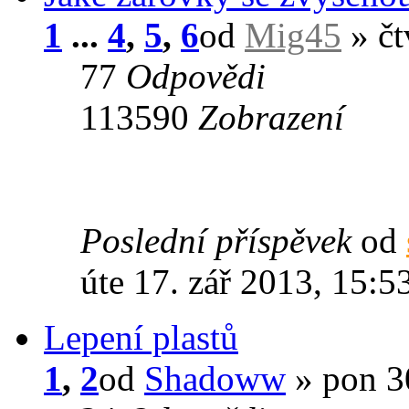
1
...
4
,
5
,
6
od
Mig45
» čt
77
Odpovědi
113590
Zobrazení
Poslední příspěvek
od
úte 17. zář 2013, 15:5
Lepení plastů
1
,
2
od
Shadoww
» pon 30