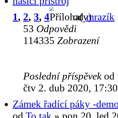
hasící přístroj
1
,
2
,
3
,
4
od
mrazík
53
Odpovědi
114335
Zobrazení
Poslední příspěvek
od
čtv 2. dub 2020, 17:30
Zámek řadící páky -demo
od
To.tak
» pon 20. led 2