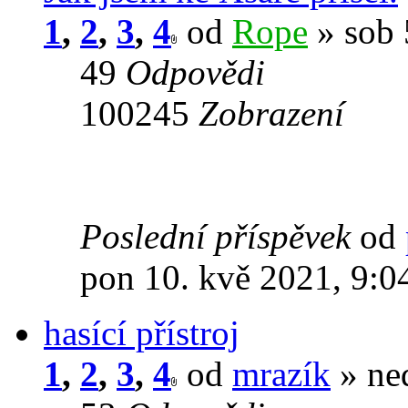
1
,
2
,
3
,
4
od
Rope
» sob 
49
Odpovědi
100245
Zobrazení
Poslední příspěvek
od
pon 10. kvě 2021, 9:0
hasící přístroj
1
,
2
,
3
,
4
od
mrazík
» ned