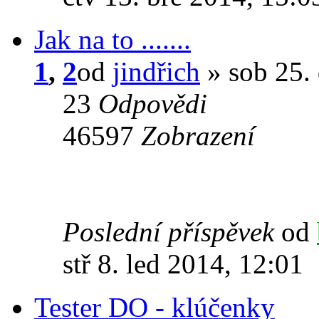
Jak na to .......
1
,
2
od
jindřich
» sob 25.
23
Odpovědi
46597
Zobrazení
Poslední příspěvek
od
stř 8. led 2014, 12:01
Tester DO - klúčenky