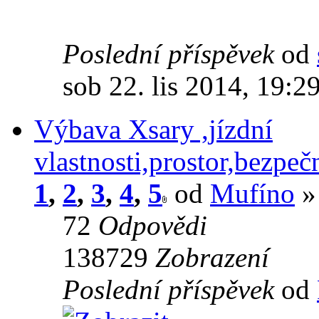
Poslední příspěvek
od
sob 22. lis 2014, 19:2
Výbava Xsary ,jízdní
vlastnosti,prostor,bezpeč
1
,
2
,
3
,
4
,
5
od
Mufíno
» 
72
Odpovědi
138729
Zobrazení
Poslední příspěvek
od