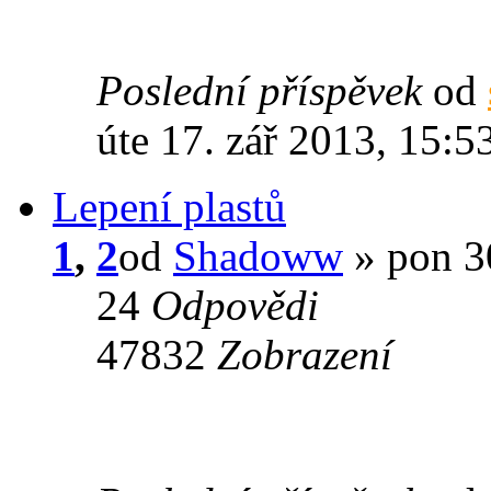
Poslední příspěvek
od
úte 17. zář 2013, 15:5
Lepení plastů
1
,
2
od
Shadoww
» pon 30
24
Odpovědi
47832
Zobrazení