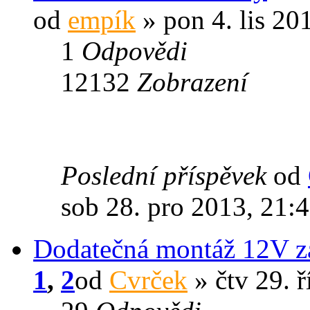
od
empík
» pon 4. lis 20
1
Odpovědi
12132
Zobrazení
Poslední příspěvek
od
sob 28. pro 2013, 21:
Dodatečná montáž 12V z
1
,
2
od
Cvrček
» čtv 29. ř