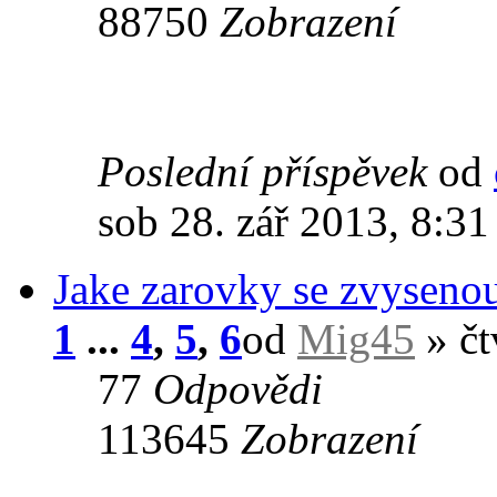
88750
Zobrazení
Poslední příspěvek
od
sob 28. zář 2013, 8:31
Jake zarovky se zvysenou 
1
...
4
,
5
,
6
od
Mig45
» čt
77
Odpovědi
113645
Zobrazení