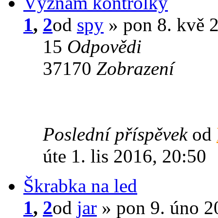
Význam kontrolky
1
,
2
od
spy
» pon 8. kvě 
15
Odpovědi
37170
Zobrazení
Poslední příspěvek
od
úte 1. lis 2016, 20:50
Škrabka na led
1
,
2
od
jar
» pon 9. úno 2