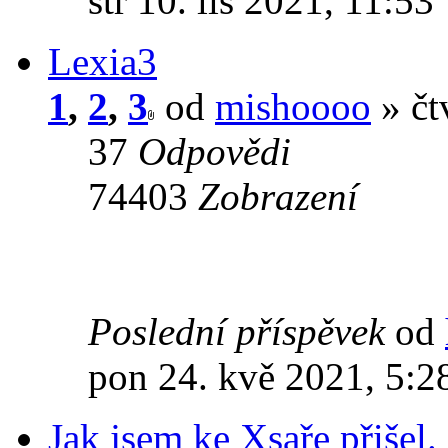
stř 10. lis 2021, 11:53
Lexia3
1
,
2
,
3
od
mishoooo
» čt
37
Odpovědi
74403
Zobrazení
Poslední příspěvek
od
pon 24. kvě 2021, 5:2
Jak jsem ke Xsaře přišel.