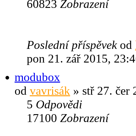
60823
Zobrazení
Poslední příspěvek
od
pon 21. zář 2015, 23:
modubox
od
vavrisák
» stř 27. čer
5
Odpovědi
17100
Zobrazení