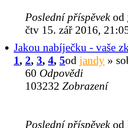
Poslední příspěvek
od
čtv 15. zář 2016, 21:0
Jakou nabíječku - vaše z
1
,
2
,
3
,
4
,
5
od
jandy
» so
60
Odpovědi
103232
Zobrazení
Poslední příspěvek
od