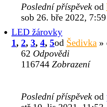
Poslední příspěvek
od
sob 26. bře 2022, 7:59
LED žárovky
1
,
2
,
3
,
4
,
5
od
Šedivka
» 
62
Odpovědi
116744
Zobrazení
Poslední příspěvek
od