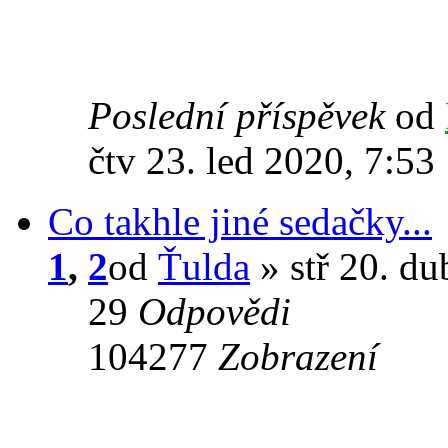
Poslední příspěvek
od
čtv 23. led 2020, 7:53
Co takhle jiné sedačky...
1
,
2
od
Ťulda
» stř 20. du
29
Odpovědi
104277
Zobrazení