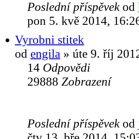
Poslední příspěvek
od
pon 5. kvě 2014, 16:2
Vyrobni stitek
od
engila
» úte 9. říj 201
14
Odpovědi
29888
Zobrazení
Poslední příspěvek
od
čtv 13. bře 2014, 15:0