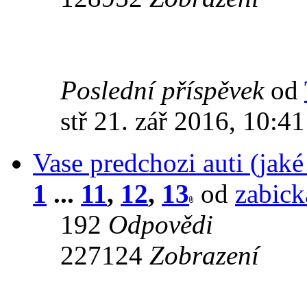
Poslední příspěvek
od
stř 21. zář 2016, 10:41
Vase predchozi auti (jak
1
...
11
,
12
,
13
od
zabick
192
Odpovědi
227124
Zobrazení