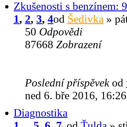
Zkušenosti s benzínem: 9
1
,
2
,
3
,
4
od
Šedivka
» pát
50
Odpovědi
87668
Zobrazení
Poslední příspěvek
od
ned 6. bře 2016, 16:26
Diagnostika
1
...
5
,
6
,
7
od
Ťulda
» st