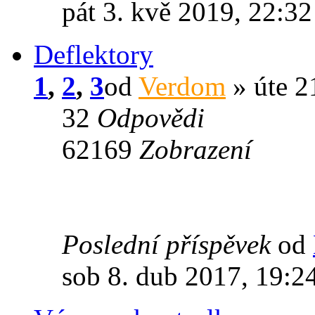
pát 3. kvě 2019, 22:32
Deflektory
1
,
2
,
3
od
Verdom
» úte 21
32
Odpovědi
62169
Zobrazení
Poslední příspěvek
od
sob 8. dub 2017, 19:2