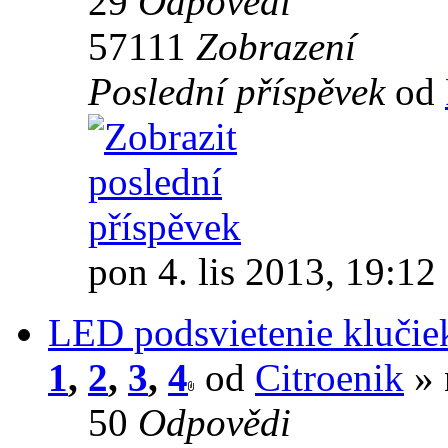
29
Odpovědi
57111
Zobrazení
Poslední příspěvek
od
pon 4. lis 2013, 19:12
LED podsvietenie klučie
1
,
2
,
3
,
4
od
Citroenik
» 
50
Odpovědi