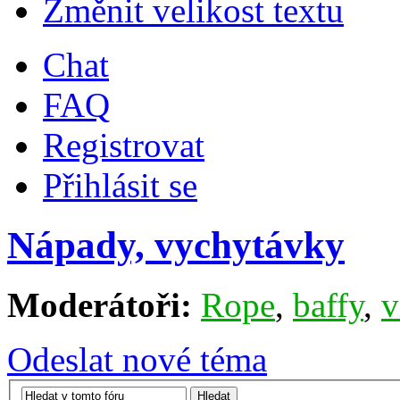
Změnit velikost textu
Chat
FAQ
Registrovat
Přihlásit se
Nápady, vychytávky
Moderátoři:
Rope
,
baffy
,
v
Odeslat nové téma