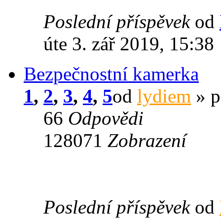
Poslední příspěvek
od
úte 3. zář 2019, 15:38
Bezpečnostní kamerka
1
,
2
,
3
,
4
,
5
od
lydiem
» p
66
Odpovědi
128071
Zobrazení
Poslední příspěvek
od