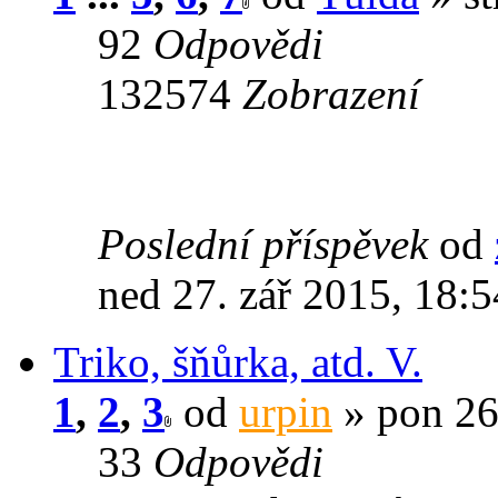
92
Odpovědi
132574
Zobrazení
Poslední příspěvek
od
ned 27. zář 2015, 18:5
Triko, šňůrka, atd. V.
1
,
2
,
3
od
urpin
» pon 26
33
Odpovědi