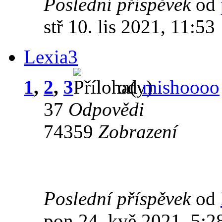
Poslední příspěvek
od
stř 10. lis 2021, 11:53
Lexia3
1
,
2
,
3
od
mishoooo
37
Odpovědi
74359
Zobrazení
Poslední příspěvek
od
pon 24. kvě 2021, 5:2