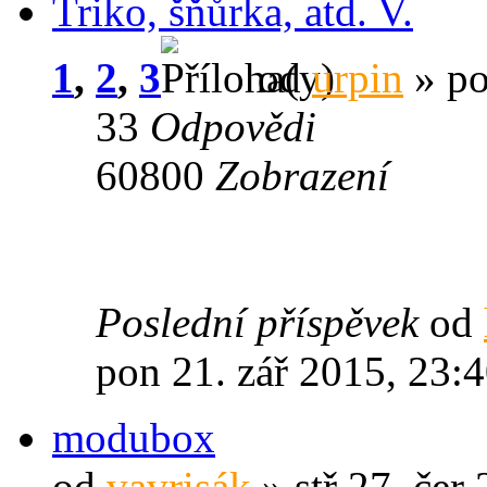
Triko, šňůrka, atd. V.
1
,
2
,
3
od
urpin
» po
33
Odpovědi
60800
Zobrazení
Poslední příspěvek
od
pon 21. zář 2015, 23:
modubox
od
vavrisák
» stř 27. čer