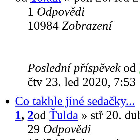
1
Odpovědi
10984
Zobrazení
Poslední příspěvek
od
čtv 23. led 2020, 7:53
Co takhle jiné sedačky...
1
,
2
od
Ťulda
» stř 20. du
29
Odpovědi