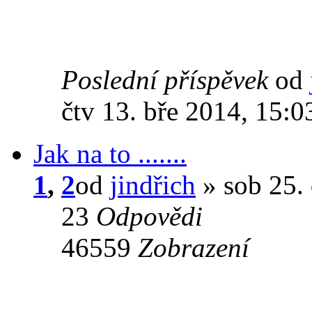
Poslední příspěvek
od
čtv 13. bře 2014, 15:0
Jak na to .......
1
,
2
od
jindřich
» sob 25.
23
Odpovědi
46559
Zobrazení