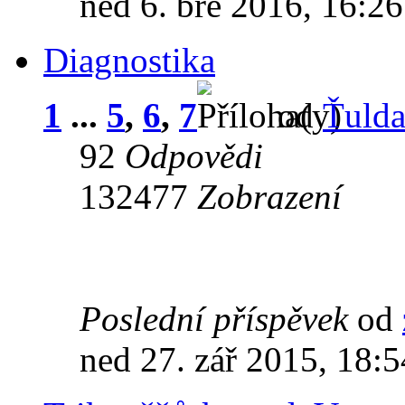
ned 6. bře 2016, 16:26
Diagnostika
1
...
5
,
6
,
7
od
Ťuld
92
Odpovědi
132477
Zobrazení
Poslední příspěvek
od
ned 27. zář 2015, 18:5