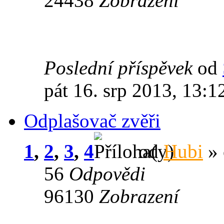
24438
Zobrazení
Poslední příspěvek
od
pát 16. srp 2013, 13:1
Odplašovač zvěři
1
,
2
,
3
,
4
od
Hubi
» 
56
Odpovědi
96130
Zobrazení