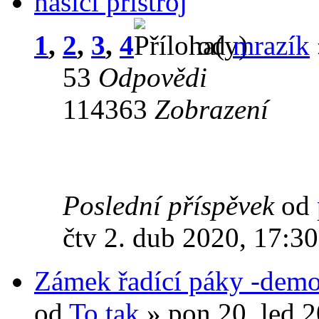
hasící přístroj
1
,
2
,
3
,
4
od
mrazík
53
Odpovědi
114363
Zobrazení
Poslední příspěvek
od
čtv 2. dub 2020, 17:30
Zámek řadící páky -demo
od
To.tak
» pon 20. led 2