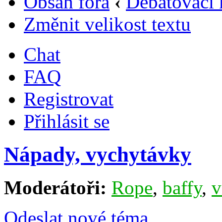
Obsah fóra
‹
Debatovací 
Změnit velikost textu
Chat
FAQ
Registrovat
Přihlásit se
Nápady, vychytávky
Moderátoři:
Rope
,
baffy
,
v
Odeslat nové téma