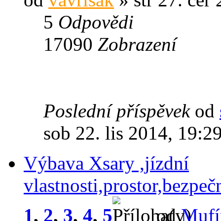
5
Odpovědi
17090
Zobrazení
Poslední příspěvek
od
sob 22. lis 2014, 19:2
Výbava Xsary ,jízdní
vlastnosti,prostor,bezpeč
1
,
2
,
3
,
4
,
5
od
Mufí