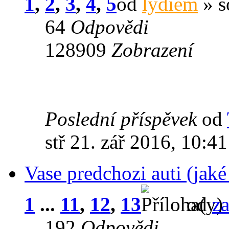
1
,
2
,
3
,
4
,
5
od
lydiem
» s
64
Odpovědi
128909
Zobrazení
Poslední příspěvek
od
stř 21. zář 2016, 10:41
Vase predchozi auti (jak
1
...
11
,
12
,
13
od
z
192
Odpovědi