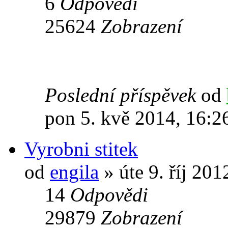
6
Odpovědi
25624
Zobrazení
Poslední příspěvek
od
pon 5. kvě 2014, 16:2
Vyrobni stitek
od
engila
» úte 9. říj 201
14
Odpovědi
29879
Zobrazení