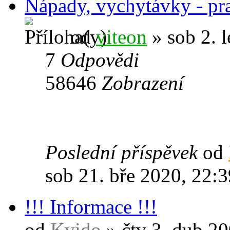
Nápady, vychytávky - pr
od
viteon
» sob 2. 
7
Odpovědi
58646
Zobrazení
Poslední příspěvek
od
sob 21. bře 2020, 22:3
!!! Informace !!!
od
Kvido
» čtv 3. dub 20