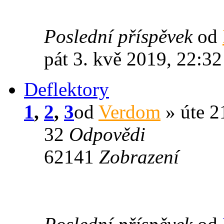
Poslední příspěvek
od
pát 3. kvě 2019, 22:32
Deflektory
1
,
2
,
3
od
Verdom
» úte 21
32
Odpovědi
62141
Zobrazení