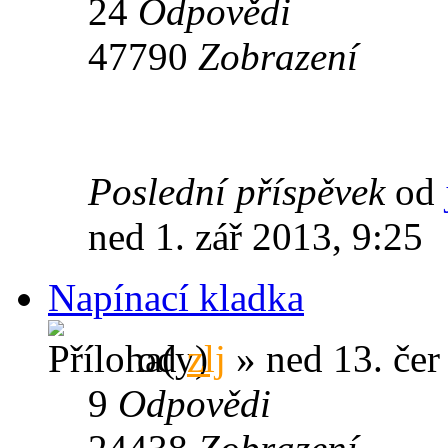
24
Odpovědi
47790
Zobrazení
Poslední příspěvek
od
ned 1. zář 2013, 9:25
Napínací kladka
od
zlj
» ned 13. čer
9
Odpovědi