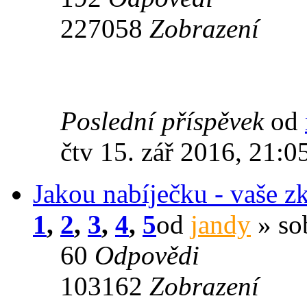
227058
Zobrazení
Poslední příspěvek
od
čtv 15. zář 2016, 21:0
Jakou nabíječku - vaše z
1
,
2
,
3
,
4
,
5
od
jandy
» so
60
Odpovědi
103162
Zobrazení