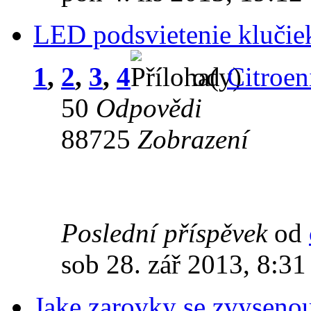
LED podsvietenie klučie
1
,
2
,
3
,
4
od
Citroen
50
Odpovědi
88725
Zobrazení
Poslední příspěvek
od
sob 28. zář 2013, 8:31
Jake zarovky se zvysenou 