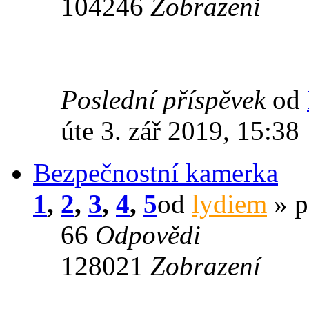
104246
Zobrazení
Poslední příspěvek
od
úte 3. zář 2019, 15:38
Bezpečnostní kamerka
1
,
2
,
3
,
4
,
5
od
lydiem
» p
66
Odpovědi
128021
Zobrazení