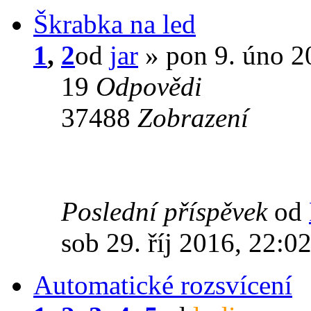
Škrabka na led
1
,
2
od
jar
» pon 9. úno 2
19
Odpovědi
37488
Zobrazení
Poslední příspěvek
od
sob 29. říj 2016, 22:0
Automatické rozsvícení