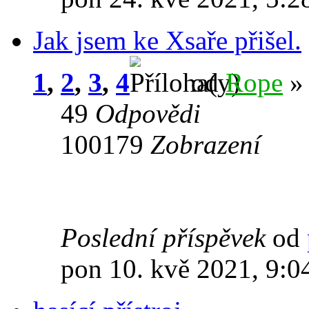
Jak jsem ke Xsaře přišel.
1
,
2
,
3
,
4
od
Rope
» 
49
Odpovědi
100179
Zobrazení
Poslední příspěvek
od
pon 10. kvě 2021, 9:0