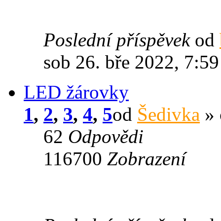
Poslední příspěvek
od
sob 26. bře 2022, 7:59
LED žárovky
1
,
2
,
3
,
4
,
5
od
Šedivka
» 
62
Odpovědi
116700
Zobrazení