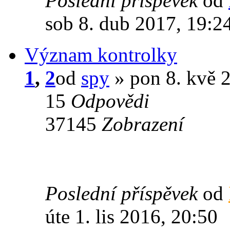
Poslední příspěvek
od
sob 8. dub 2017, 19:2
Význam kontrolky
1
,
2
od
spy
» pon 8. kvě 
15
Odpovědi
37145
Zobrazení
Poslední příspěvek
od
úte 1. lis 2016, 20:50