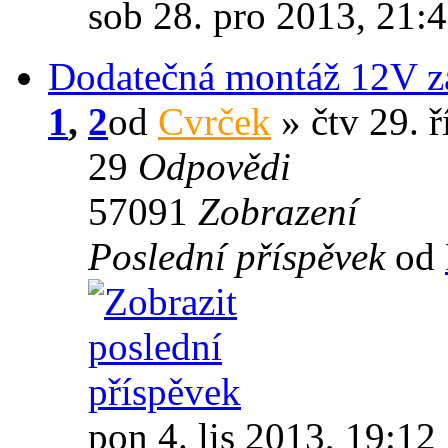
sob 28. pro 2013, 21:
Dodatečná montáž 12V z
1
,
2
od
Cvrček
» čtv 29. ř
29
Odpovědi
57091
Zobrazení
Poslední příspěvek
od
pon 4. lis 2013, 19:12