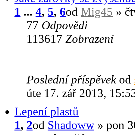
1
...
4
,
5
,
6
od
Mig45
» čt
77
Odpovědi
113617
Zobrazení
Poslední příspěvek
od
úte 17. zář 2013, 15:5
Lepení plastů
1
,
2
od
Shadoww
» pon 30