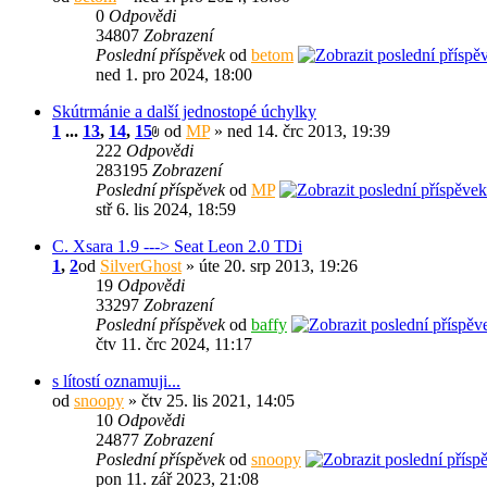
0
Odpovědi
34807
Zobrazení
Poslední příspěvek
od
betom
ned 1. pro 2024, 18:00
Skútrmánie a další jednostopé úchylky
1
...
13
,
14
,
15
od
MP
» ned 14. črc 2013, 19:39
222
Odpovědi
283195
Zobrazení
Poslední příspěvek
od
MP
stř 6. lis 2024, 18:59
C. Xsara 1.9 ---> Seat Leon 2.0 TDi
1
,
2
od
SilverGhost
» úte 20. srp 2013, 19:26
19
Odpovědi
33297
Zobrazení
Poslední příspěvek
od
baffy
čtv 11. črc 2024, 11:17
s lítostí oznamuji...
od
snoopy
» čtv 25. lis 2021, 14:05
10
Odpovědi
24877
Zobrazení
Poslední příspěvek
od
snoopy
pon 11. zář 2023, 21:08