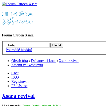
Fórum Citroën Xsara
Pokročilé hledání
Obsah fóra
‹
Debatovací kout
‹
Xsara revival
Změnit velikost textu
Chat
FAQ
Registrovat
Přihlásit se
Xsara revival
Moderátoři:
Rope
,
baffy
,
viteon
,
Kleki