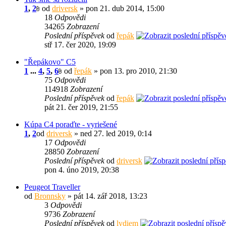
1
,
2
od
driversk
» pon 21. dub 2014, 15:00
18
Odpovědi
34265
Zobrazení
Poslední příspěvek
od
řepák
stř 17. čer 2020, 19:09
"Řepákovo" C5
1
...
4
,
5
,
6
od
řepák
» pon 13. pro 2010, 21:30
75
Odpovědi
114918
Zobrazení
Poslední příspěvek
od
řepák
pát 21. čer 2019, 21:55
Kúpa C4 poraďte - vyriešené
1
,
2
od
driversk
» ned 27. led 2019, 0:14
17
Odpovědi
28850
Zobrazení
Poslední příspěvek
od
driversk
pon 4. úno 2019, 20:38
Peugeot Traveller
od
Bronnsky
» pát 14. zář 2018, 13:23
3
Odpovědi
9736
Zobrazení
Poslední příspěvek
od
lydiem