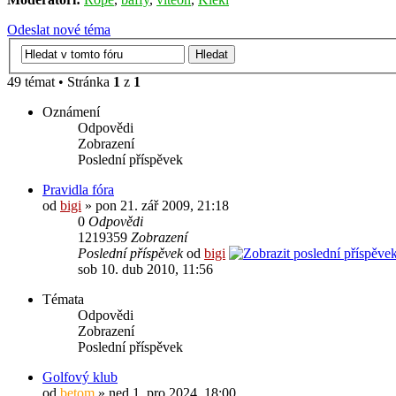
Odeslat nové téma
49 témat • Stránka
1
z
1
Oznámení
Odpovědi
Zobrazení
Poslední příspěvek
Pravidla fóra
od
bigi
» pon 21. zář 2009, 21:18
0
Odpovědi
1219359
Zobrazení
Poslední příspěvek
od
bigi
sob 10. dub 2010, 11:56
Témata
Odpovědi
Zobrazení
Poslední příspěvek
Golfový klub
od
betom
» ned 1. pro 2024, 18:00