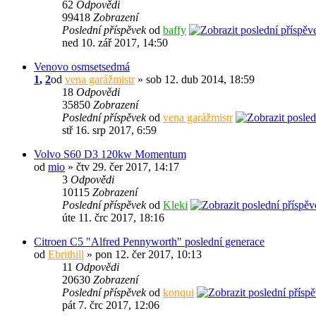
62
Odpovědi
99418
Zobrazení
Poslední příspěvek
od
baffy
ned 10. zář 2017, 14:50
Venovo osmsetsedmá
1
,
2
od
vena garážmistr
» sob 12. dub 2014, 18:59
18
Odpovědi
35850
Zobrazení
Poslední příspěvek
od
vena garážmistr
stř 16. srp 2017, 6:59
Volvo S60 D3 120kw Momentum
od
mio
» čtv 29. čer 2017, 14:17
3
Odpovědi
10115
Zobrazení
Poslední příspěvek
od
Kleki
úte 11. črc 2017, 18:16
Citroen C5 "Alfred Pennyworth" poslední generace
od
Ebrithill
» pon 12. čer 2017, 10:13
11
Odpovědi
20630
Zobrazení
Poslední příspěvek
od
konqui
pát 7. črc 2017, 12:06