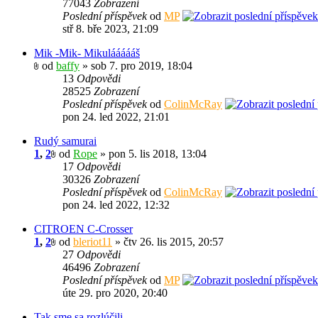
77043
Zobrazení
Poslední příspěvek
od
MP
stř 8. bře 2023, 21:09
Mik -Mik- Mikuláááááš
od
baffy
» sob 7. pro 2019, 18:04
13
Odpovědi
28525
Zobrazení
Poslední příspěvek
od
ColinMcRay
pon 24. led 2022, 21:01
Rudý samurai
1
,
2
od
Rope
» pon 5. lis 2018, 13:04
17
Odpovědi
30326
Zobrazení
Poslední příspěvek
od
ColinMcRay
pon 24. led 2022, 12:32
CITROEN C-Crosser
1
,
2
od
bleriot11
» čtv 26. lis 2015, 20:57
27
Odpovědi
46496
Zobrazení
Poslední příspěvek
od
MP
úte 29. pro 2020, 20:40
Tak sme sa rozlúčili