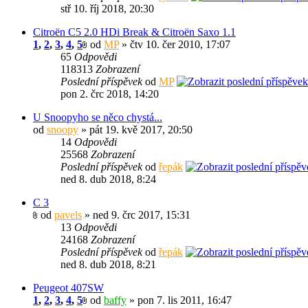
stř 10. říj 2018, 20:30
Citroën C5 2.0 HDi Break & Citroën Saxo 1.1
1
,
2
,
3
,
4
,
5
od
MP
» čtv 10. čer 2010, 17:07
65
Odpovědi
118313
Zobrazení
Poslední příspěvek
od
MP
pon 2. črc 2018, 14:20
U Snoopyho se něco chystá...
od
snoopy
» pát 19. kvě 2017, 20:50
14
Odpovědi
25568
Zobrazení
Poslední příspěvek
od
řepák
ned 8. dub 2018, 8:24
C 3
od
pavels
» ned 9. črc 2017, 15:31
13
Odpovědi
24168
Zobrazení
Poslední příspěvek
od
řepák
ned 8. dub 2018, 8:21
Peugeot 407SW
1
,
2
,
3
,
4
,
5
od
baffy
» pon 7. lis 2011, 16:47