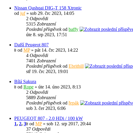
Nissan Qashqai DIG-T 158 Xtronic
od
juf
» sob 29. črc 2023, 14:05
2
Odpovědi
5315
Zobrazení
Poslední příspěvek
od
baffy
úte 8. srp 2023, 17:51
Další Peugeot 807
od
MP
» pát 14. črc 2023, 14:22
4
Odpovědi
7401
Zobrazení
Poslední příspěvek
od
Ebrithill
stř 19. črc 2023, 19:01
Bílá Sakura
od
Rope
» úte 14. úno 2023, 8:13
2
Odpovědi
5889
Zobrazení
Poslední příspěvek
od
řepák
sob 3. čer 2023, 6:06
PEUGEOT 807 - 2.0 HDi / 100 kW
1
,
2
,
3
od
MP
» sob 12. srp 2017, 20:44
37
Odpovědi