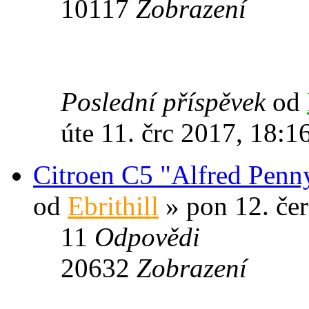
10117
Zobrazení
Poslední příspěvek
od
úte 11. črc 2017, 18:1
Citroen C5 "Alfred Penn
od
Ebrithill
» pon 12. čer
11
Odpovědi
20632
Zobrazení