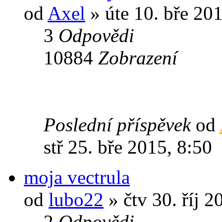
od
Axel
» úte 10. bře 20
3
Odpovědi
10884
Zobrazení
Poslední příspěvek
od
stř 25. bře 2015, 8:50
moja vectrula
od
lubo22
» čtv 30. říj 2
2
Odpovědi