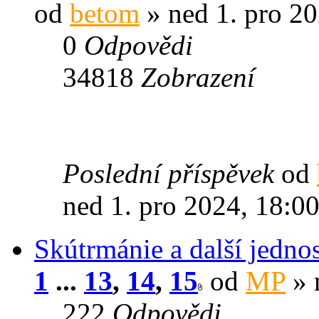
od
betom
» ned 1. pro 20
0
Odpovědi
34818
Zobrazení
Poslední příspěvek
od
ned 1. pro 2024, 18:0
Skútrmánie a další jedno
1
...
13
,
14
,
15
od
MP
» 
222
Odpovědi