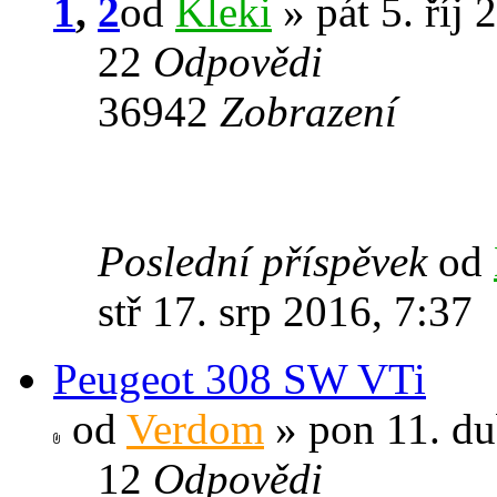
1
,
2
od
Kleki
» pát 5. říj 
22
Odpovědi
36942
Zobrazení
Poslední příspěvek
od
stř 17. srp 2016, 7:37
Peugeot 308 SW VTi
od
Verdom
» pon 11. du
12
Odpovědi