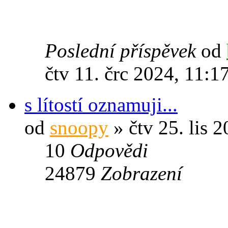
Poslední příspěvek
od
čtv 11. črc 2024, 11:1
s lítostí oznamuji...
od
snoopy
» čtv 25. lis 
10
Odpovědi
24879
Zobrazení