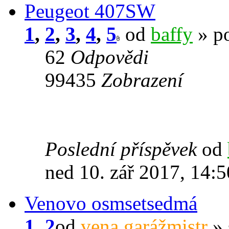
Peugeot 407SW
1
,
2
,
3
,
4
,
5
od
baffy
» po
62
Odpovědi
99435
Zobrazení
Poslední příspěvek
od
ned 10. zář 2017, 14:5
Venovo osmsetsedmá
1
,
2
od
vena garážmistr
» 