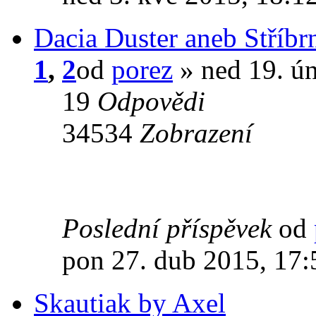
Dacia Duster aneb Stříbr
1
,
2
od
porez
» ned 19. ú
19
Odpovědi
34534
Zobrazení
Poslední příspěvek
od
pon 27. dub 2015, 17:
Skautiak by Axel