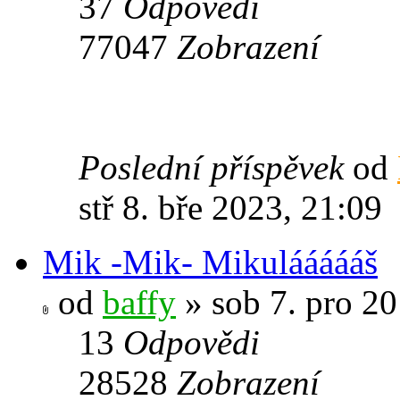
37
Odpovědi
77047
Zobrazení
Poslední příspěvek
od
stř 8. bře 2023, 21:09
Mik -Mik- Mikuláááááš
od
baffy
» sob 7. pro 20
13
Odpovědi
28528
Zobrazení