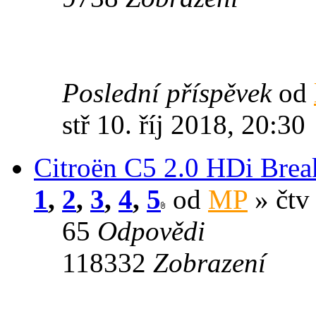
Poslední příspěvek
od
stř 10. říj 2018, 20:30
Citroën C5 2.0 HDi Brea
1
,
2
,
3
,
4
,
5
od
MP
» čtv
65
Odpovědi
118332
Zobrazení