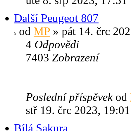
úte 8. srp 2023, 17:51
Další Peugeot 807
od
MP
» pát 14. črc 202
4
Odpovědi
7403
Zobrazení
Poslední příspěvek
od
stř 19. črc 2023, 19:01
Bílá Sakura