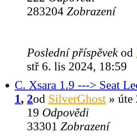
283204
Zobrazení
Poslední příspěvek
od
stř 6. lis 2024, 18:59
C. Xsara 1.9 ---> Seat L
1
,
2
od
SilverGhost
» úte 
19
Odpovědi
33301
Zobrazení