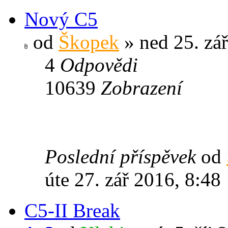
Nový C5
od
Škopek
» ned 25. zá
4
Odpovědi
10639
Zobrazení
Poslední příspěvek
od
úte 27. zář 2016, 8:48
C5-II Break