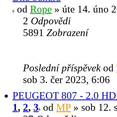
od
Rope
» úte 14. úno 2
2
Odpovědi
5891
Zobrazení
Poslední příspěvek
od
sob 3. čer 2023, 6:06
PEUGEOT 807 - 2.0 HDi
1
,
2
,
3
od
MP
» sob 12. 