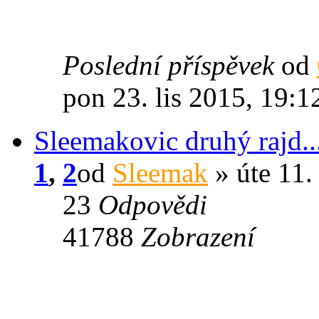
Poslední příspěvek
od
pon 23. lis 2015, 19:1
Sleemakovic druhý rajd.
1
,
2
od
Sleemak
» úte 11.
23
Odpovědi
41788
Zobrazení