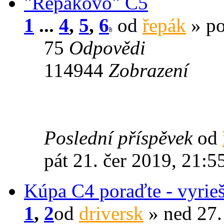
"Řepákovo" C5
1
...
4
,
5
,
6
od
řepák
» po
75
Odpovědi
114944
Zobrazení
Poslední příspěvek
od
pát 21. čer 2019, 21:5
Kúpa C4 poraďte - vyrie
1
,
2
od
driversk
» ned 27.