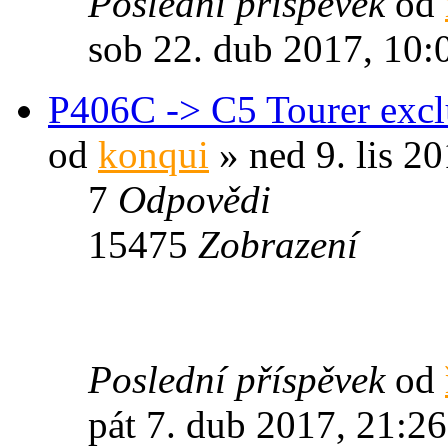
Poslední příspěvek
od
sob 22. dub 2017, 10:
P406C -> C5 Tourer excl
od
konqui
» ned 9. lis 2
7
Odpovědi
15475
Zobrazení
Poslední příspěvek
od
pát 7. dub 2017, 21:26