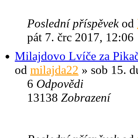
Poslední příspěvek
od
pát 7. črc 2017, 12:06
Milajdovo Lvíče za Pika
od
milajda22
» sob 15. d
6
Odpovědi
13138
Zobrazení