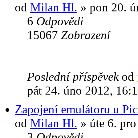
od
Milan Hl.
» pon 20. ú
6
Odpovědi
15067
Zobrazení
Poslední příspěvek
od
pát 24. úno 2012, 16:
Zapojení emulátoru u Pic
od
Milan Hl.
» úte 6. pro
3
Odpovědi