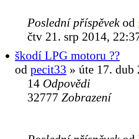
Poslední příspěvek
od
čtv 21. srp 2014, 22:3
škodí LPG motoru ??
od
pecit33
» úte 17. dub
14
Odpovědi
32777
Zobrazení