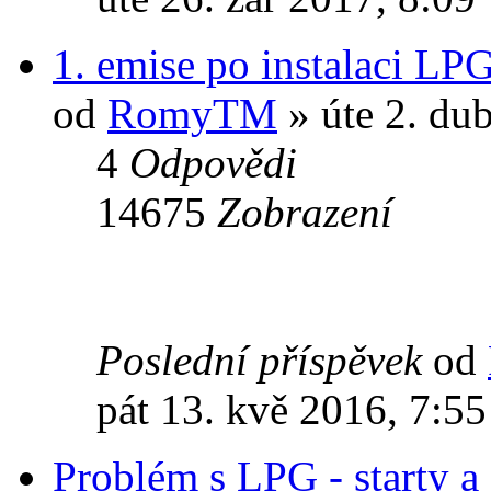
1. emise po instalaci LP
od
RomyTM
» úte 2. du
4
Odpovědi
14675
Zobrazení
Poslední příspěvek
od
pát 13. kvě 2016, 7:55
Problém s LPG - starty a