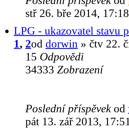
Poslední příspěvek
od
stř 26. bře 2014, 17:18
LPG - ukazovatel stavu p
1
,
2
od
dorwin
» čtv 22. 
15
Odpovědi
34333
Zobrazení
Poslední příspěvek
od
pát 13. zář 2013, 17:5