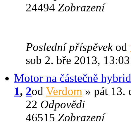
24494
Zobrazení
Poslední příspěvek
od
sob 2. bře 2013, 13:03
Motor na částečně hybri
1
,
2
od
Verdom
» pát 13.
22
Odpovědi
46515
Zobrazení