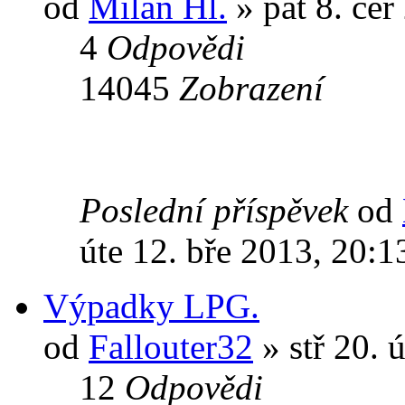
od
Milan Hl.
» pát 8. čer
4
Odpovědi
14045
Zobrazení
Poslední příspěvek
od
úte 12. bře 2013, 20:1
Výpadky LPG.
od
Fallouter32
» stř 20. 
12
Odpovědi