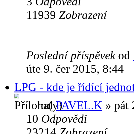
3
Odpovědi
11939
Zobrazení
Poslední příspěvek
od
úte 9. čer 2015, 8:44
LPG - kde je řídící jedno
od
PAVEL.K
» pát 
10
Odpovědi
23214
Zobrazení