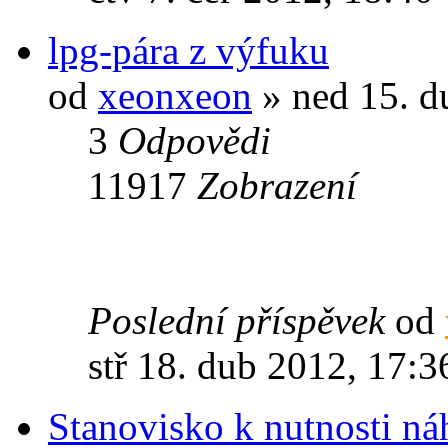
lpg-pára z výfuku
od
xeonxeon
» ned 15. d
3
Odpovědi
11917
Zobrazení
Poslední příspěvek
od
stř 18. dub 2012, 17:3
Stanovisko k nutnosti n