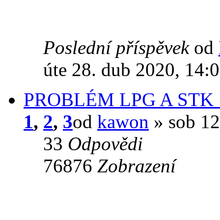
Poslední příspěvek
od
úte 28. dub 2020, 14:
PROBLÉM LPG A STK 
1
,
2
,
3
od
kawon
» sob 12
33
Odpovědi
76876
Zobrazení