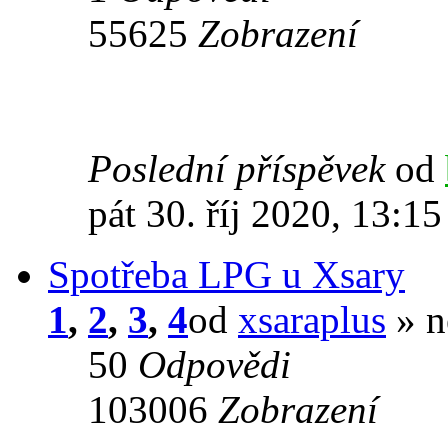
55625
Zobrazení
Poslední příspěvek
od
pát 30. říj 2020, 13:15
Spotřeba LPG u Xsary
1
,
2
,
3
,
4
od
xsaraplus
» n
50
Odpovědi
103006
Zobrazení