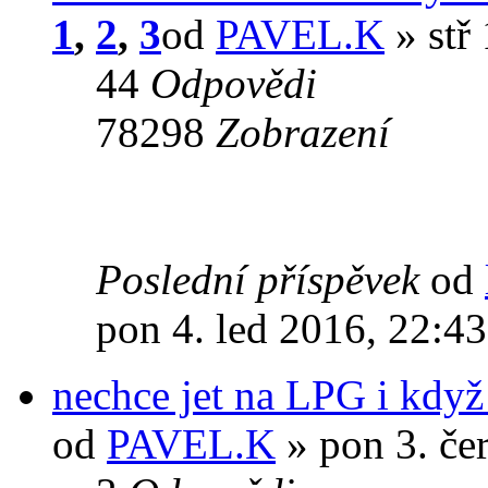
1
,
2
,
3
od
PAVEL.K
» stř
44
Odpovědi
78298
Zobrazení
Poslední příspěvek
od
pon 4. led 2016, 22:43
nechce jet na LPG i když
od
PAVEL.K
» pon 3. če