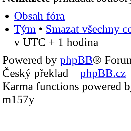
Obsah fóra
Tým
•
Smazat všechny co
v UTC + 1 hodina
Powered by
phpBB
® Foru
Český překlad –
phpBB.cz
Karma functions powered
m157y