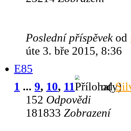
Poslední příspěvek
od
úte 3. bře 2015, 8:36
E85
1
...
9
,
10
,
11
od
Sil
152
Odpovědi
181833
Zobrazení