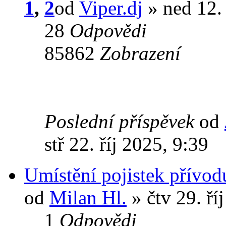
1
,
2
od
Viper.dj
» ned 12.
28
Odpovědi
85862
Zobrazení
Poslední příspěvek
od
stř 22. říj 2025, 9:39
Umístění pojistek přívodu
od
Milan Hl.
» čtv 29. ří
1
Odpovědi