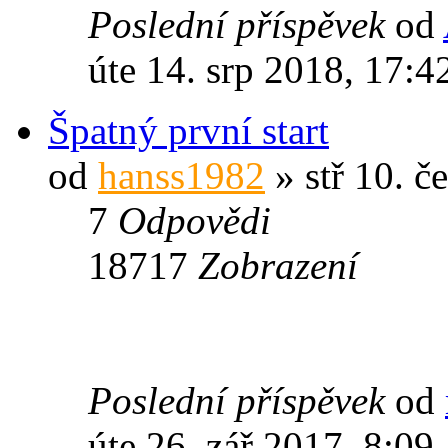
Poslední příspěvek
od
úte 14. srp 2018, 17:4
Špatný první start
od
hanss1982
» stř 10. č
7
Odpovědi
18717
Zobrazení
Poslední příspěvek
od
úte 26. zář 2017, 8:09