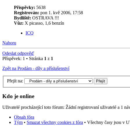
Příspěvky:
5638
Registrován:
pon 1. kvě 2006, 17:58
Bydliště:
OSTRAVA !!!
Vůz:
X picasso, 1,6 benzín
ICQ
Nahoru
Odeslat odpověď
Příspěvek: 1 • Stránka
1
z
1
Zpět na Prodám - díly a příslušenství
Přejít na:
Kdo je online
Uživatelé procházející toto fórum: Žádní registrovaní uživatelé a 1 ná
Obsah fóra
Tým
•
Smazat všechny cookies z fóra
• Všechny časy jsou v U