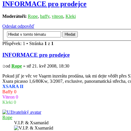
INFORMACE pro prodejce
Moderátoři:
Rope
,
baffy
,
viteon
,
Kleki
Odeslat odpověď
Příspěvek: 1 • Stránka
1
z
1
INFORMACE pro prodejce
od
Rope
» stř 21. kvě 2008, 18:30
Pokud jiľ je věc ve Vaąem inzerátu prodána, tak mi dejte vědět přes
Xsara picasso 1,6/80Kw, 3/2007, exclusive, panoramatická střecha, cou
XSARA II
Baffy 0
Viteon 0
Kleki 0
Rope
V.I.P. & Xsamarád