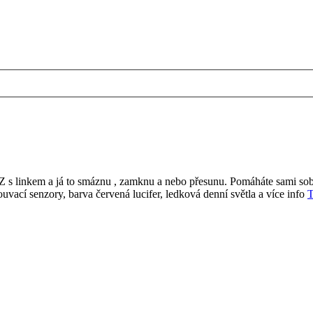
 SZ s linkem a já to smáznu , zamknu a nebo přesunu. Pomáháte sami so
vací senzory, barva červená lucifer, ledková denní světla a více info