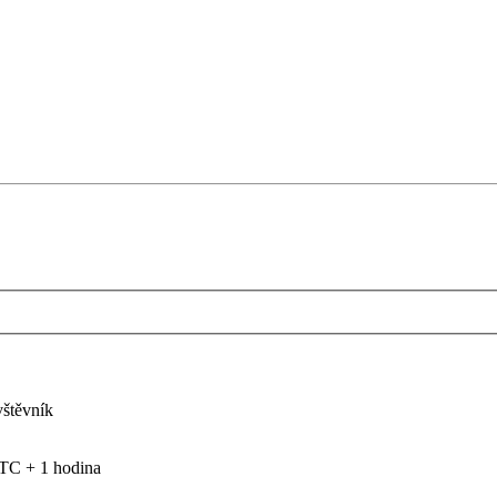
vštěvník
TC + 1 hodina