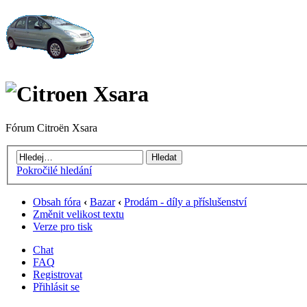
Fórum Citroën Xsara
Pokročilé hledání
Obsah fóra
‹
Bazar
‹
Prodám - díly a příslušenství
Změnit velikost textu
Verze pro tisk
Chat
FAQ
Registrovat
Přihlásit se