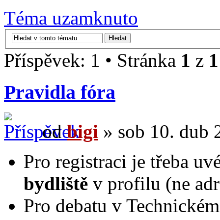
Téma uzamknuto
Příspěvek: 1 • Stránka
1
z
1
Pravidla fóra
od
bigi
» sob 10. dub 
Pro registraci je třeba uv
bydliště
v profilu (ne ad
Pro debatu v Technickém 