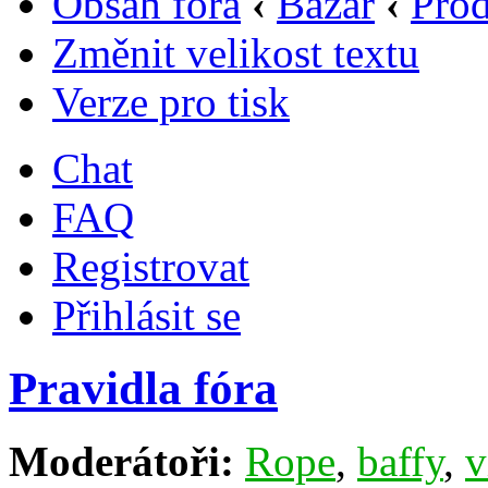
Obsah fóra
‹
Bazar
‹
Prod
Změnit velikost textu
Verze pro tisk
Chat
FAQ
Registrovat
Přihlásit se
Pravidla fóra
Moderátoři:
Rope
,
baffy
,
v