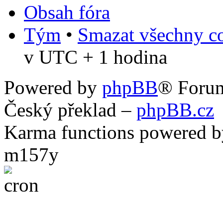
Obsah fóra
Tým
•
Smazat všechny co
v UTC + 1 hodina
Powered by
phpBB
® Foru
Český překlad –
phpBB.cz
Karma functions powered
m157y