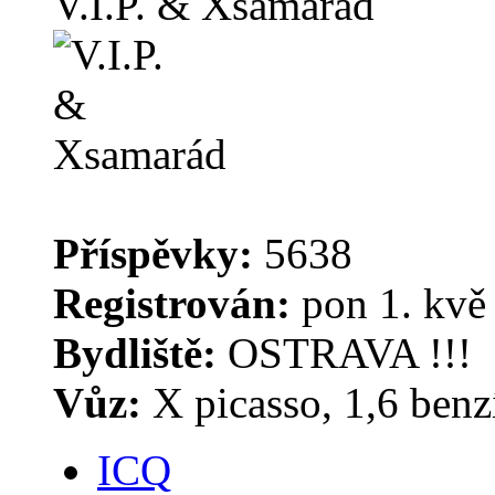
V.I.P. & Xsamarád
Příspěvky:
5638
Registrován:
pon 1. kvě
Bydliště:
OSTRAVA !!!
Vůz:
X picasso, 1,6 benz
ICQ