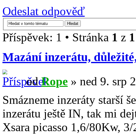
Odeslat odpověď
Příspěvek: 1 • Stránka
1
z
1
Mazání inzerátu, důležité,
od
Rope
» ned 9. srp 
Smázneme inzeráty starší še
inzerátu ještě IN, tak mi dej
Xsara picasso 1,6/80Kw, 3/