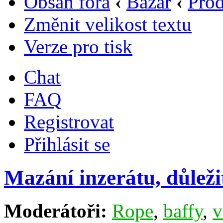
Obsah fóra
‹
Bazar
‹
Prod
Změnit velikost textu
Verze pro tisk
Chat
FAQ
Registrovat
Přihlásit se
Mazání inzerátu, důležit
Moderátoři:
Rope
,
baffy
,
v