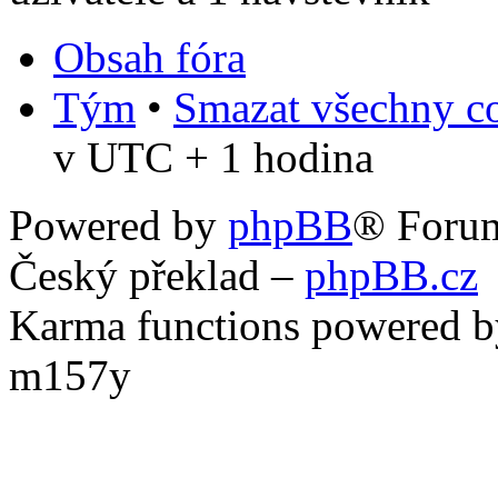
Obsah fóra
Tým
•
Smazat všechny co
v UTC + 1 hodina
Powered by
phpBB
® Foru
Český překlad –
phpBB.cz
Karma functions powered
m157y