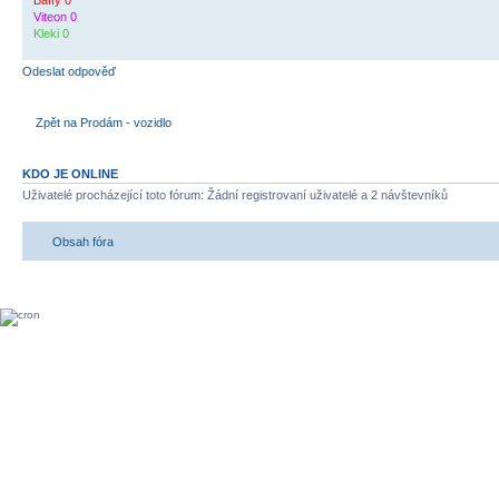
Baffy 0
Viteon 0
Kleki 0
Odeslat odpověď
Zpět na Prodám - vozidlo
KDO JE ONLINE
Uživatelé procházející toto fórum: Žádní registrovaní uživatelé a 2 návštevníků
Obsah fóra