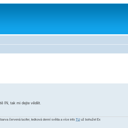
ě IN, tak mi dejte vědět.
arva červená lucifer, ledková denní světla a více info
TU
už bohužel Ex