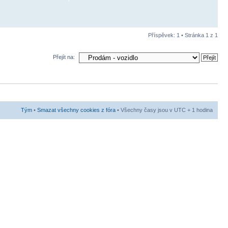
Příspěvek: 1 • Stránka
1
z
1
Přejít na:
Tým
•
Smazat všechny cookies z fóra
• Všechny časy jsou v UTC + 1 hodina