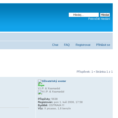
Pokročilé hledání
Chat
FAQ
Registrovat
Přihlásit se
Příspěvek: 1 • Stránka
1
z
1
Rope
V.I.P. & Xsamarád
Příspěvky:
5638
Registrován:
pon 1. kvě 2006, 17:58
Bydliště:
OSTRAVA !!!
Vůz:
X picasso, 1,6 benzín