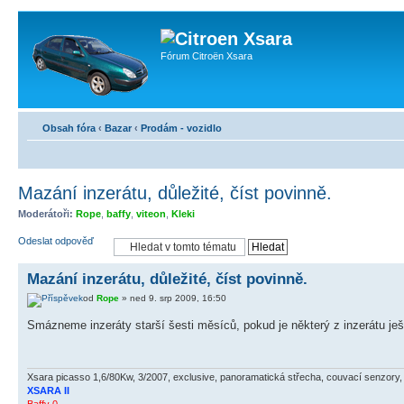
Fórum Citroën Xsara
Obsah fóra
‹
Bazar
‹
Prodám - vozidlo
Mazání inzerátu, důležité, číst povinně.
Moderátoři:
Rope
,
baffy
,
viteon
,
Kleki
Odeslat odpověď
Mazání inzerátu, důležité, číst povinně.
od
Rope
» ned 9. srp 2009, 16:50
Smázneme inzeráty starší šesti měsíců, pokud je některý z inzerátu ješt
Xsara picasso 1,6/80Kw, 3/2007, exclusive, panoramatická střecha, couvací senzory, b
XSARA II