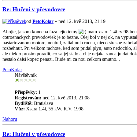
Re: Hučení v převodovce
od
PetoKolar
» ned 12. kvě 2013, 21:19
Ahojte, ja som konecna faza tejto temy
mam xsaru 1.4i rv 98 benz
cotroenackych prevodoviek je to bezne. Olej bol v nej ok, na vypustak
nastartovanom motore, neutral, zatiahnuta rucna, nieco strasne zahrka
rozbehnut. Pri velkom rachote, ked som pridal plyn, auto nedochlo, al
ale niekto prosim poradit, co sa jej stalo a ci je nejaka sanca ju dat
nestalo dalsi kopec penazi. Bude mi za nou celkom smutno...
PetoKolar
Návštěvník
Příspěvky:
1
Registrován:
ned 12. kvě 2013, 21:08
Bydliště:
Bratislava
Vůz:
Xsara 1.4i, 55 kW, R.V. 1998
Nahoru
Re: Hučení v převodovce