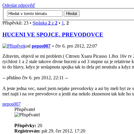
Odeslat odpověď
Příspěvků: 23 •
Stránka
2
z
2
•
1
,
2
HUCENI VE SPOJCE, PREVODOVCE
od
pepos007
» čtv 6. pro 2012, 22:07
Zdravim, objevil se mi problem ( Citroen Xsara Picasso 1.8sx 16v rv 2
rychlost 1 a 2 stale takove divne huceni a od 3 stupne uz je relativne
to do hlavy, kdyz je seslapnuta spojka tak to dela pri neutralu a kdyz
-- přidáno čtv 6. pro 2012, 22:11 --
A jeste jedna vec, nasel jsem nejake prevodovky a asi by meli byt ze
mel najit i na sve prevodovce a jestli ma nekdo zkusenost tak kde ho 
pepos007
Přispěvatel
Příspěvky:
20
Registrován:
pát 29. čer 2012, 17:20