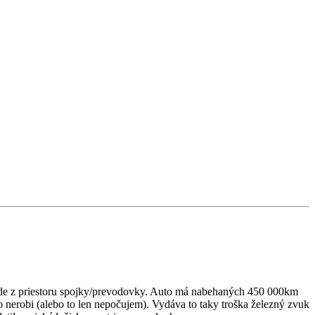
 to ide z priestoru spojky/prevodovky. Auto má nabehaných 450 000km
to nerobi (alebo to len nepočujem). Vydáva to taky troška železný zvuk