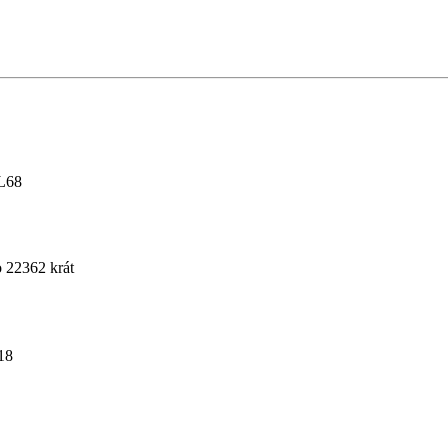
DL68
 22362 krát
18