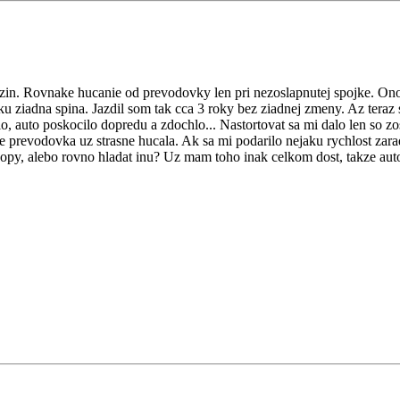
in. Rovnake hucanie od prevodovky len pri nezoslapnutej spojke. Ono t
u ziadna spina. Jazdil som tak cca 3 roky bez ziadnej zmeny. Az teraz s
lo, auto poskocilo dopredu a zdochlo... Nastortovat sa mi dalo len so zo
e prevodovka uz strasne hucala. Ak sa mi podarilo nejaku rychlost zarad
 dokopy, alebo rovno hladat inu? Uz mam toho inak celkom dost, takze aut