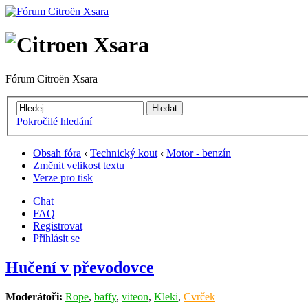
Fórum Citroën Xsara
Pokročilé hledání
Obsah fóra
‹
Technický kout
‹
Motor - benzín
Změnit velikost textu
Verze pro tisk
Chat
FAQ
Registrovat
Přihlásit se
Hučení v převodovce
Moderátoři:
Rope
,
baffy
,
viteon
,
Kleki
,
Cvrček