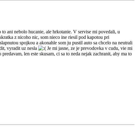
o ani nebolo hucanie, ale hrkotanie. V servise mi povedali, u
kratka z nicoho nic, som nieco ine riesil pod kapotou pri
slapnutou spojkou a akonahle som ju pustil auto sa chcelo na neutrali
it, vyradit uz nesla
Je mi jasne, ze je prevodovka v cudu, vie mi
o predavam, len este skusam, ci sa to neda nejak zachranit, aby ma to