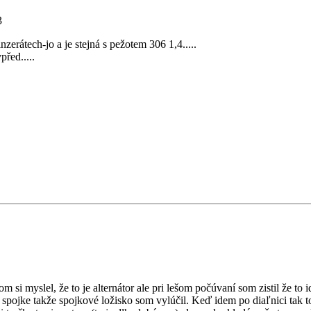
3
nzerátech-jo a je stejná s pežotem 306 1,4.....
před.....
om si myslel, že to je alternátor ale pri lešom počúvaní som zistil že
ej spojke takže spojkové ložisko som vylúčil. Keď idem po diaľnici tak 