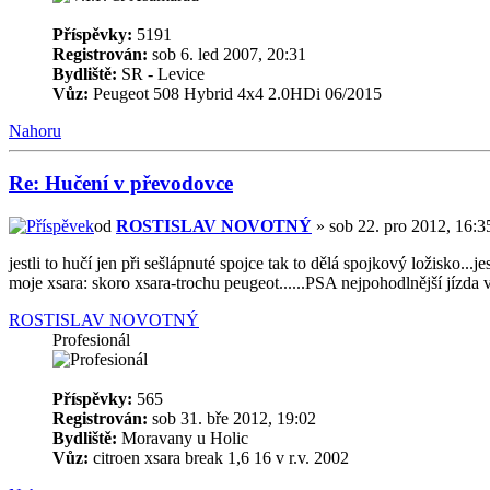
Příspěvky:
5191
Registrován:
sob 6. led 2007, 20:31
Bydliště:
SR - Levice
Vůz:
Peugeot 508 Hybrid 4x4 2.0HDi 06/2015
Nahoru
Re: Hučení v převodovce
od
ROSTISLAV NOVOTNÝ
» sob 22. pro 2012, 16:3
jestli to hučí jen při sešlápnuté spojce tak to dělá spojkový ložisko...j
moje xsara: skoro xsara-trochu peugeot......PSA nejpohodlnější jízda v
ROSTISLAV NOVOTNÝ
Profesionál
Příspěvky:
565
Registrován:
sob 31. bře 2012, 19:02
Bydliště:
Moravany u Holic
Vůz:
citroen xsara break 1,6 16 v r.v. 2002