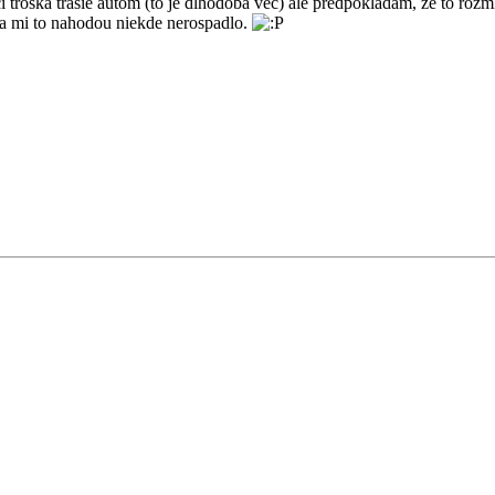
 troška trasie autom (to je dlhodobá vec) ale predpokladám, že to rozml
 mi to nahodou niekde nerospadlo.