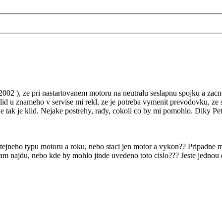
002 ), ze pri nastartovanem motoru na neutralu seslapnu spojku a zacne 
 klid u znameho v servise mi rekl, ze je potreba vymenit prevodovku, ze
 ne tak je klid. Nejake postrehy, rady, cokoli co by mi pomohlo. Diky Pet
 stejneho typu motoru a roku, nebo staci jen motor a vykon?? Pripadne 
tam najdu, nebo kde by mohlo jinde uvedeno toto cislo??? Jeste jednou 