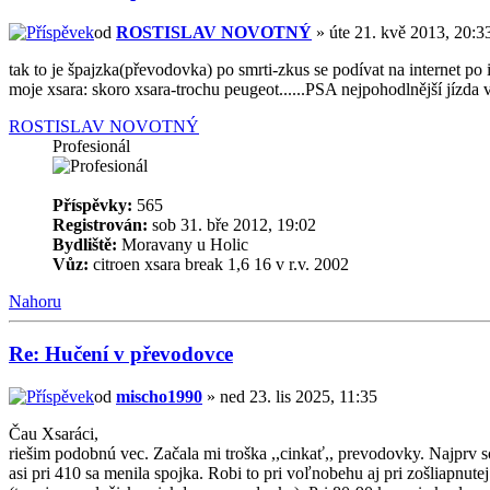
od
ROSTISLAV NOVOTNÝ
» úte 21. kvě 2013, 20:3
tak to je špajzka(převodovka) po smrti-zkus se podívat na internet po i
moje xsara: skoro xsara-trochu peugeot......PSA nejpohodlnější jízda v
ROSTISLAV NOVOTNÝ
Profesionál
Příspěvky:
565
Registrován:
sob 31. bře 2012, 19:02
Bydliště:
Moravany u Holic
Vůz:
citroen xsara break 1,6 16 v r.v. 2002
Nahoru
Re: Hučení v převodovce
od
mischo1990
» ned 23. lis 2025, 11:35
Čau Xsaráci,
riešim podobnú vec. Začala mi troška ,,cinkať,, prevodovky. Najprv s
asi pri 410 sa menila spojka. Robi to pri voľnobehu aj pri zošliapnut