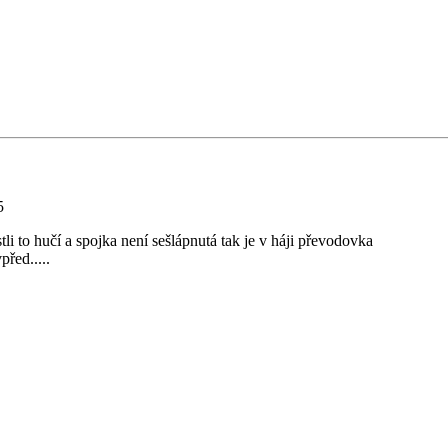
5
estli to hučí a spojka není sešlápnutá tak je v háji převodovka
před.....