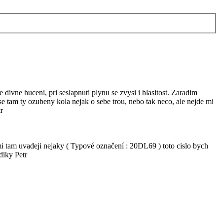
divne huceni, pri seslapnuti plynu se zvysi i hlasitost. Zaradim
 se tam ty ozubeny kola nejak o sebe trou, nebo tak neco, ale nejde mi
r
mi tam uvadeji nejaky ( Typové označení : 20DL69 ) toto cislo bych
diky Petr