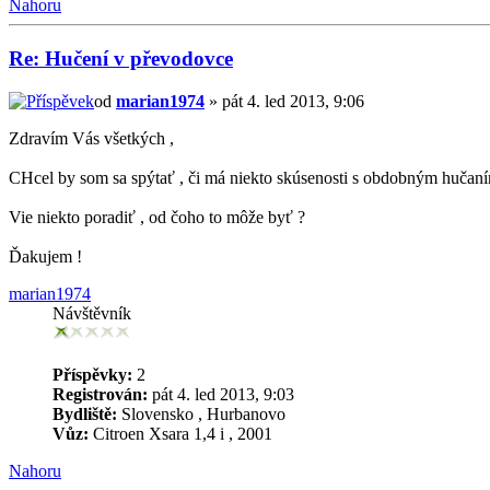
Nahoru
Re: Hučení v převodovce
od
marian1974
» pát 4. led 2013, 9:06
Zdravím Vás všetkých ,
CHcel by som sa spýtať , či má niekto skúsenosti s obdobným hučan
Vie niekto poradiť , od čoho to môže byť ?
Ďakujem !
marian1974
Návštěvník
Příspěvky:
2
Registrován:
pát 4. led 2013, 9:03
Bydliště:
Slovensko , Hurbanovo
Vůz:
Citroen Xsara 1,4 i , 2001
Nahoru