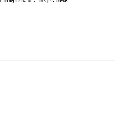
atilo nejaké ložisko vnutri v prevodovke.