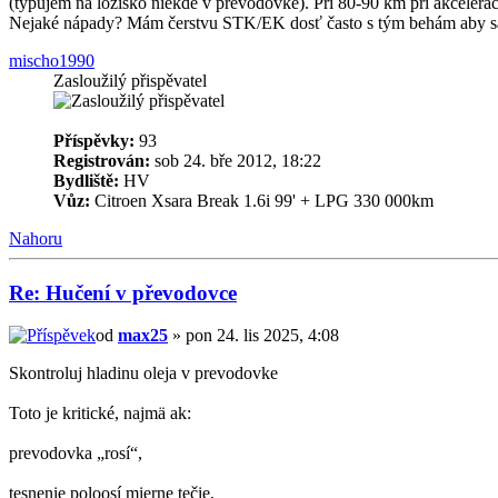
(typujem na ložisko niekde v prevodovke). Pri 80-90 km pri akceleraci
Nejaké nápady? Mám čerstvu STK/EK dosť často s tým behám aby sa
mischo1990
Zasloužilý přispěvatel
Příspěvky:
93
Registrován:
sob 24. bře 2012, 18:22
Bydliště:
HV
Vůz:
Citroen Xsara Break 1.6i 99' + LPG 330 000km
Nahoru
Re: Hučení v převodovce
od
max25
» pon 24. lis 2025, 4:08
Skontroluj hladinu oleja v prevodovke
Toto je kritické, najmä ak:
prevodovka „rosí“,
tesnenie poloosí mierne tečie,