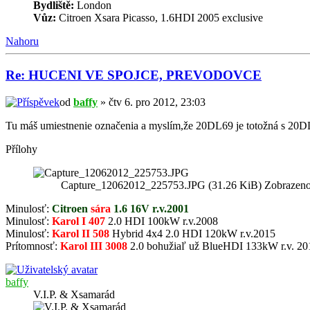
Bydliště:
London
Vůz:
Citroen Xsara Picasso, 1.6HDI 2005 exclusive
Nahoru
Re: HUCENI VE SPOJCE, PREVODOVCE
od
baffy
» čtv 6. pro 2012, 23:03
Tu máš umiestnenie označenia a myslím,že 20DL69 je totožná s 20
Přílohy
Capture_12062012_225753.JPG (31.26 KiB) Zobrazeno
Minulosť:
Citroen
sára
1.6 16V r.v.2001
Minulosť:
Karol I 407
2.0 HDI 100kW r.v.2008
Minulosť:
Karol II 508
Hybrid 4x4 2.0 HDI 120kW r.v.2015
Prítomnosť:
Karol III 3008
2.0 bohužiaľ už BlueHDI 133kW r.v. 20
baffy
V.I.P. & Xsamarád