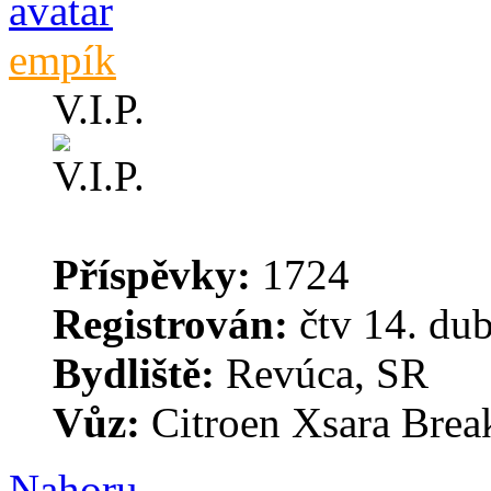
empík
V.I.P.
Příspěvky:
1724
Registrován:
čtv 14. du
Bydliště:
Revúca, SR
Vůz:
Citroen Xsara Brea
Nahoru