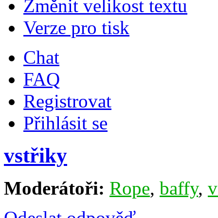
Změnit velikost textu
Verze pro tisk
Chat
FAQ
Registrovat
Přihlásit se
vstřiky
Moderátoři:
Rope
,
baffy
,
v
Odeslat odpověď