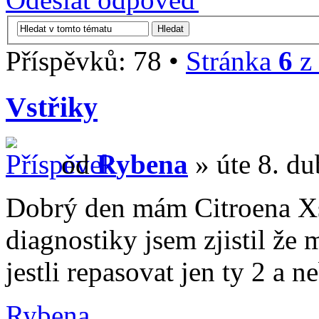
Příspěvků: 78 •
Stránka
6
z
Vstřiky
od
Rybena
» úte 8. du
Dobrý den mám Citroena Xs
diagnostiky jsem zjistil že
jestli repasovat jen ty 2 a 
Rybena