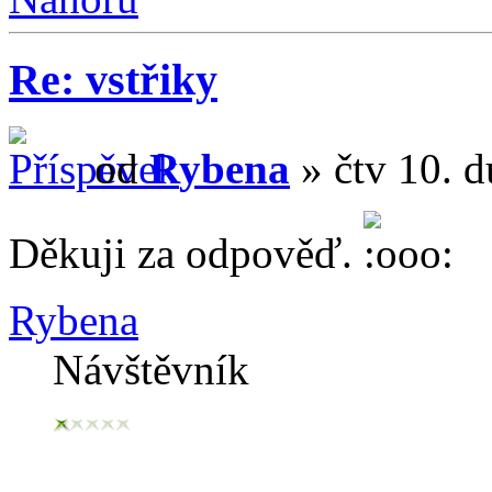
Re: vstřiky
od
Rybena
» čtv 10. 
Děkuji za odpověď.
Rybena
Návštěvník