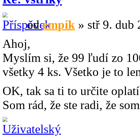
od
empík
» stř 9. dub
Ahoj,
Myslím si, že 99 ľudí zo 10
všetky 4 ks. Všetko je to le
OK, tak sa ti to určite oplat
Som rád, že ste radi, že som 